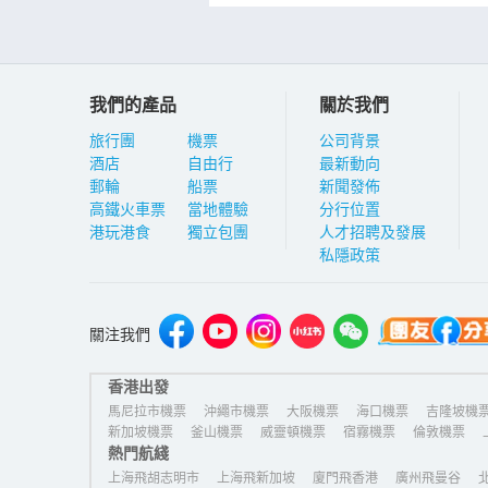
我們的產品
關於我們
旅行團
機票
公司背景
酒店
自由行
最新動向
郵輪
船票
新聞發佈
高鐵火車票
當地體驗
分行位置
港玩港食
獨立包團
人才招聘及發展
私隱政策
關注我們
香港出發
馬尼拉市機票
沖繩市機票
大阪機票
海口機票
吉隆坡機
新加坡機票
釜山機票
威靈頓機票
宿霧機票
倫敦機票
熱門航綫
洛杉磯機票
上海飛胡志明市
上海飛新加坡
廈門飛香港
廣州飛曼谷