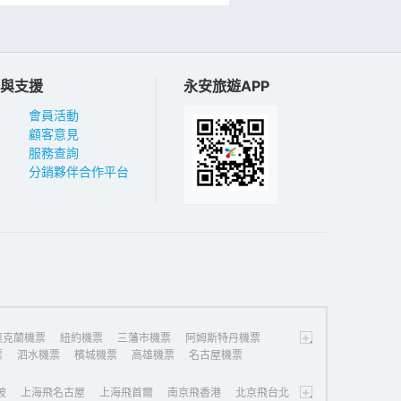
與支援
永安旅遊APP
會員活動
顧客意見
服務查詢
分銷夥伴合作平台
+
奧克蘭機票
紐約機票
三藩市機票
阿姆斯特丹機票
票
泗水機票
檳城機票
高雄機票
名古屋機票
+
坡
上海飛名古屋
上海飛首爾
南京飛香港
北京飛台北