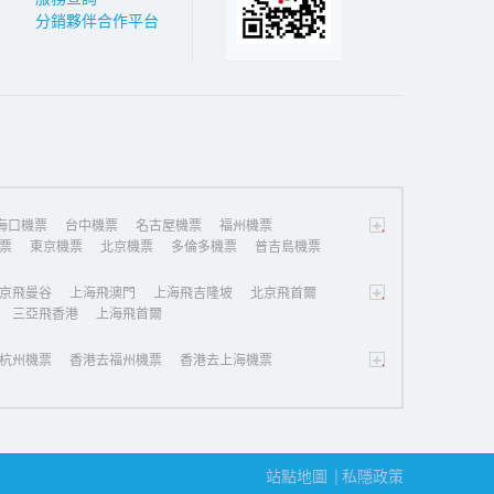
分銷夥伴合作平台
+
海口機票
台中機票
名古屋機票
福州機票
票
東京機票
北京機票
多倫多機票
普吉島機票
+
京飛曼谷
上海飛澳門
上海飛吉隆坡
北京飛首爾
三亞飛香港
上海飛首爾
+
杭州機票
香港去福州機票
香港去上海機票
站點地圖
私隱政策
|