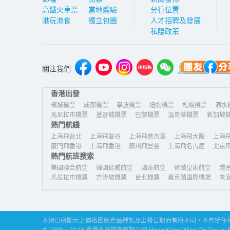
高鐵火車票
當地體驗
分行位置
港玩港食
獨立包團
人才招聘及發展
私隱政策
關注我們
香港出發
檳城機票
成都機票
寧波機票
紐約機票
札幌機票
泗水
馬尼拉市機票
基督城機票
巴黎機票
温哥華機票
新加坡
熱門航綫
上海機票
上海飛台北
上海飛曼谷
上海飛普吉島
上海飛大阪
上海
廈門飛香港
上海飛香港
廣州飛曼谷
上海飛名古屋
北京
熱門航班搜索
美國聯合航空
韓國德威航空
國泰航空
荷蘭皇家航空
越
馬尼拉市機票
吉隆坡機票
台北機票
奧克蘭國際機場
朱
本網頁所顯示之價格因應產品種類及出發日期而有所不同，不包括任何
© 1999 - 2026 香港永安旅遊有限公司 Hong Kong Wing On Travel Serv