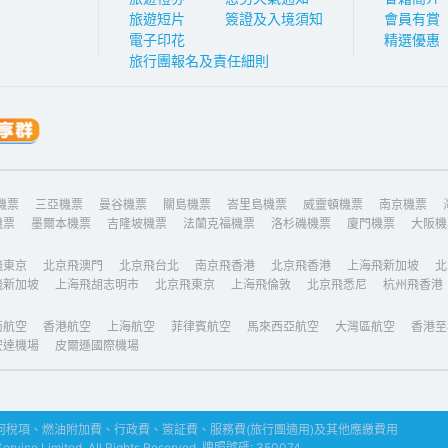
旅遊短片
簽證及入境須知
會員有賞
電子印花
精選優惠
旅行團報名及責任細則
機票
三亞機票
曼谷機票
關島機票
峇里島機票
威靈頓機票
南京機票
機票
墨爾本機票
吉隆坡機票
法蘭克福機票
洛杉磯機票
廈門機票
大阪機
飛東京
北京飛澳門
北京飛台北
南京飛香港
北京飛香港
上海飛新加坡
北
飛新加坡
上海飛胡志明市
北京飛東京
上海飛倫敦
北京飛悉尼
杭州飛香港
南航空
香港航空
上海航空
菲律賓航空
馬來西亞航空
大灣區航空
香港至
安達機場
皮爾遜國際機場
稅項、燃油附加費、行政費、簽証費、服務費(旅行團適用)及其他應繳費用
ice Limited. All Rights Reserved. 牌照號碼: 350074