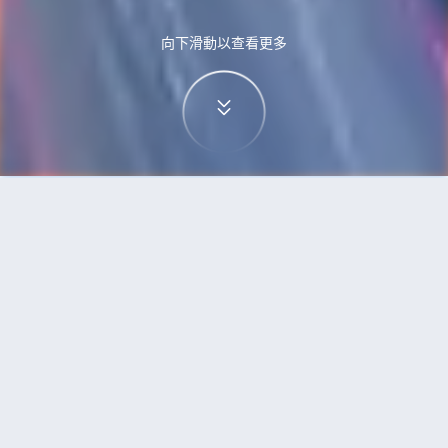
向下滑動以查看更多
首頁
機票
高鬆到雅加達的機票
搜尋由高鬆飛往雅加達的廉價航班
單程
來回
TAK
JKT
3h5min
13:00
14:00
直飛
檢查價格