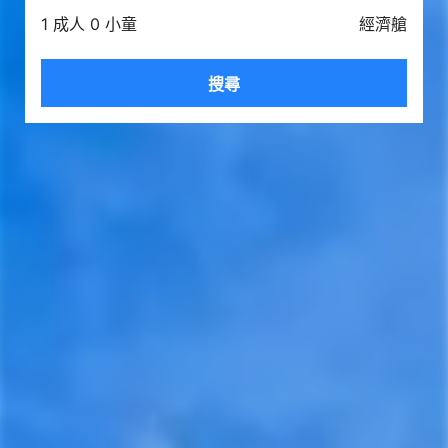
1 成人 0 小童
經濟艙
搜尋