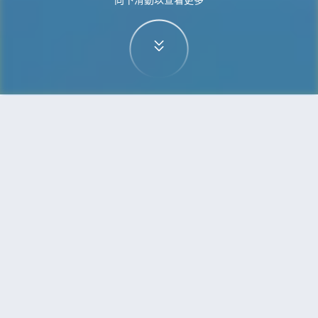
首頁
機票
高鬆到上海的機票
搜尋由高鬆飛往上海的廉價航班
單程
來回
TAK
SHA
3h5min
13:00
14:00
直飛
檢查價格
高鬆 - 上海 | 08月31日 | Normal