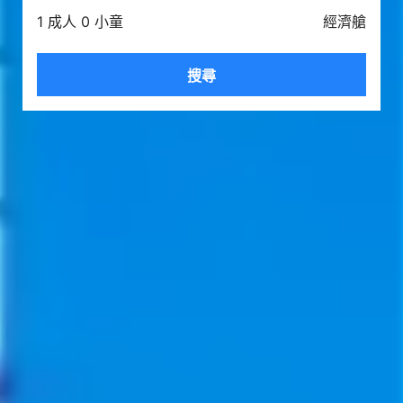
1 成人 0 小童
經濟艙
搜尋