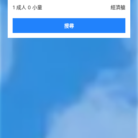
1 成人 0 小童
經濟艙
搜尋