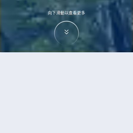
向下滑動以查看更多
首頁
機票
高鬆到北京的機票
搜尋由高鬆飛往北京的廉價航班
單程
來回
TAK
BJS
3h5min
13:00
14:00
直飛
檢查價格