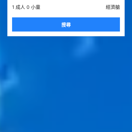
1 成人 0 小童
經濟艙
搜尋