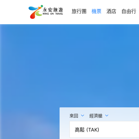
旅行團
機票
酒店
自由行
來回
經濟艙