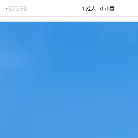
-
回程日期
1 成人 · 0 小童