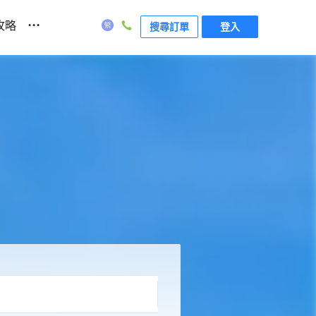
...
攻略
搜尋訂單
登入