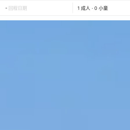
-
回程日期
1 成人 · 0 小童