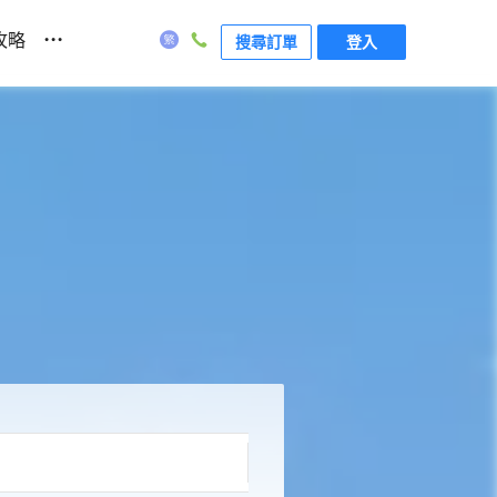
...
攻略
搜尋訂單
登入