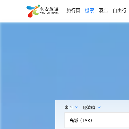
旅行團
機票
酒店
自由行
來回
經濟艙