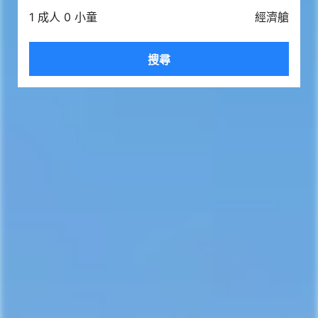
1 成人 0 小童
經濟艙
搜尋