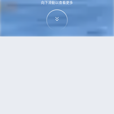
向下滑動以查看更多
首頁
機票
紐約到杭州的機票
搜尋由紐約飛往杭州的廉價航班，單程票價低至
HKD5,127
單程
來回
JFK
HGH
HKD5,127
17h40min
01:25
18:15
轉機