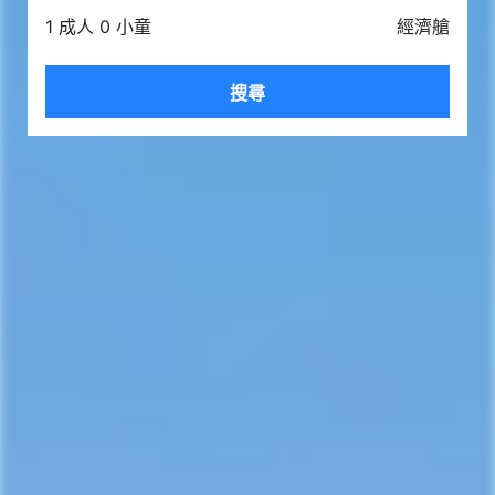
1 成人 0 小童
經濟艙
搜尋