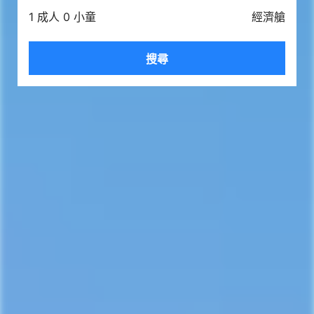
1 成人 0 小童
經濟艙
搜尋