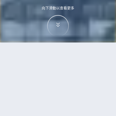
向下滑動以查看更多
首頁
機票
紐約到曼徹斯特的機票
搜尋由紐約飛往曼徹斯特的廉價航班，單程票價低
至HKD2,224
單程
來回
JFK
MAN
10h20min
HKD2,224