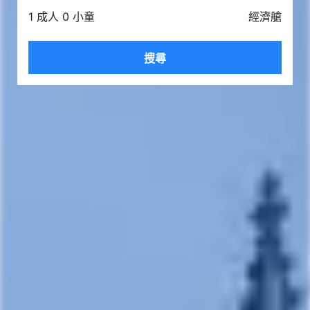
1 成人 0 小童
經濟艙
搜尋