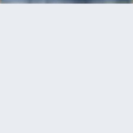
首頁
機票
香港到曼徹斯特的機票
搜尋由香港飛往曼徹斯特的廉價航班，單程票價低
至HKD3,034
單程
來回
HKG
MAN
14h55min
HKD3,034
20:35
06:40
轉機
搜尋
香港 - 曼徹斯特 | 11月03日 | 吉祥航
空
HKG
MAN
15h0min