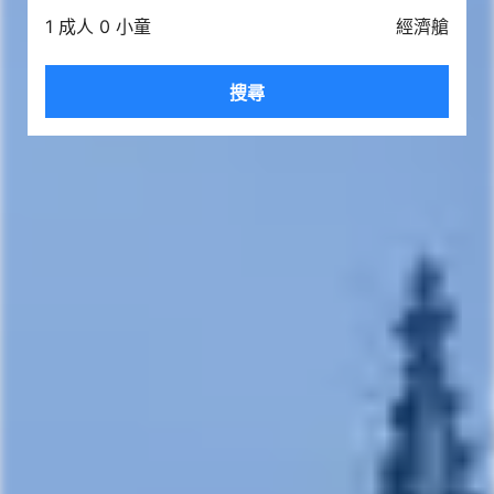
1 成人 0 小童
經濟艙
搜尋