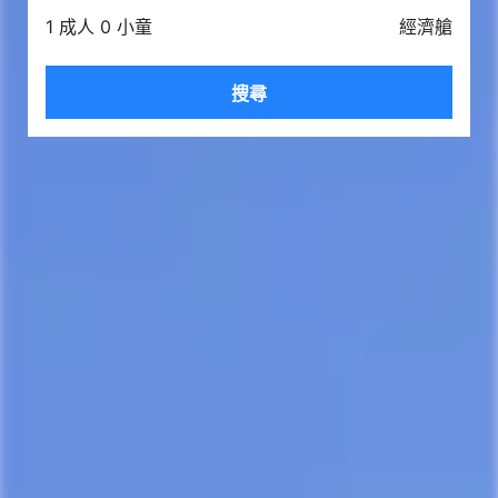
1 成人 0 小童
經濟艙
搜尋