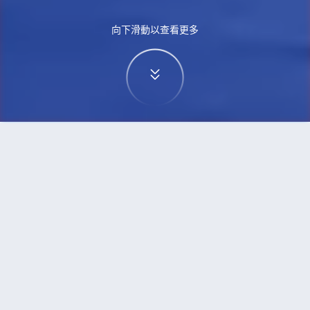
向下滑動以查看更多
首頁
機票
高鬆到曼谷的機票
搜尋由高鬆飛往曼谷的廉價航班
單程
來回
TAK
BKK
3h5min
13:00
14:00
直飛
檢查價格