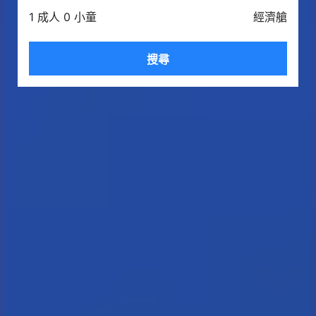
1 成人 0 小童
經濟艙
搜尋