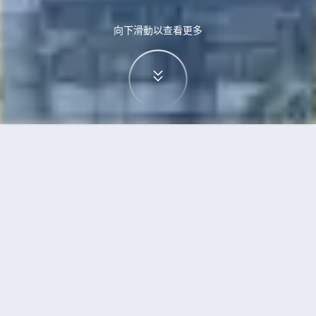
向下滑動以查看更多
首頁
機票
高鬆到曼徹斯特的機票
搜尋由高鬆飛往曼徹斯特的廉價航班
單程
來回
TAK
MAN
3h5min
13:00
14:00
直飛
檢查價格