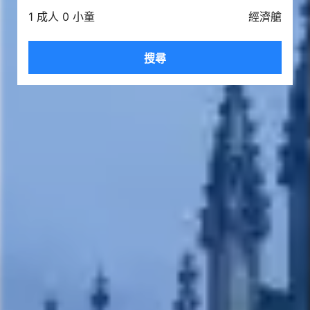
1 成人 0 小童
經濟艙
搜尋