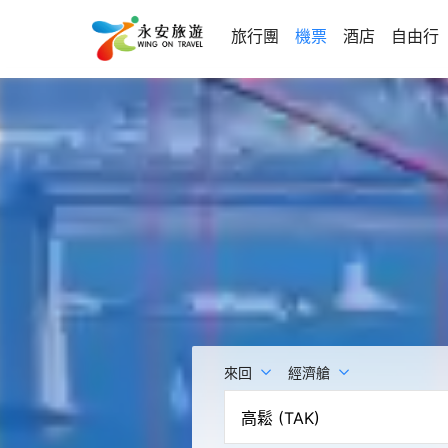
旅行團
機票
酒店
自由行
來回
經濟艙