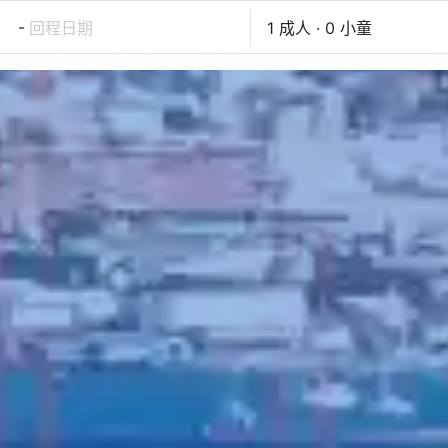
-
回程日期
1 成人 · 0 小童