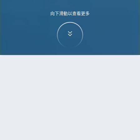
向下滑動以查看更多
首頁
機票
高鬆到寧波的機票
搜尋由高鬆飛往寧波的廉價航班
單程
來回
TAK
NGB
3h5min
13:00
14:00
直飛
檢查價格