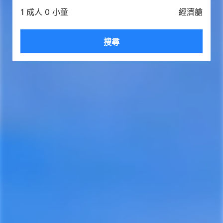
1 成人 0 小童
經濟艙
搜尋