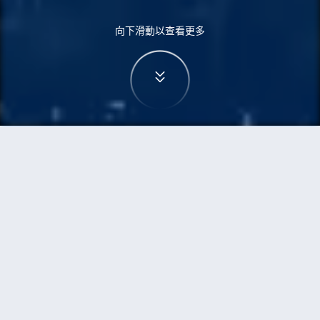
向下滑動以查看更多
首頁
機票
高鬆到洛杉磯的機票
搜尋由高鬆飛往洛杉磯的廉價航班
單程
來回
TAK
LAX
3h5min
13:00
14:00
直飛
檢查價格