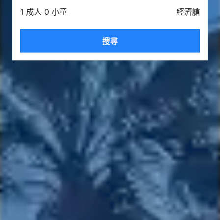
1 成人 0 小童
經濟艙
搜尋