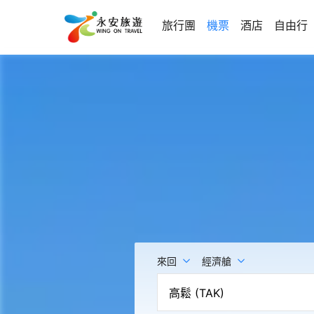
旅行團
機票
酒店
自由行
來回
經濟艙