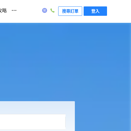
...
攻略
搜尋訂單
登入