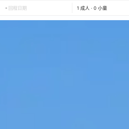
-
回程日期
1 成人 · 0 小童