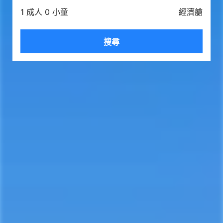
1 成人 0 小童
經濟艙
搜尋