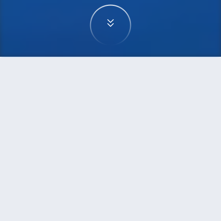
首頁
機票
曼谷到倫敦的機票
搜尋由曼谷飛往倫敦的廉價航班，單程票價低至
HKD1,034
單程
來回
DMK
LGW
HKD1,034
18h15min
07:05
07:05
轉機
搜尋
曼谷 - 倫敦 | 10月08日 | 泰國亞航