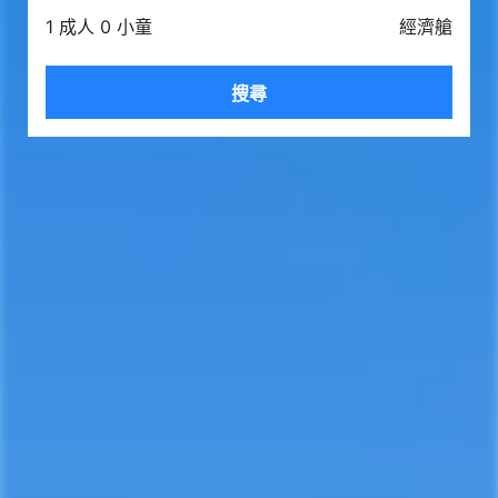
1 成人 0 小童
經濟艙
搜尋