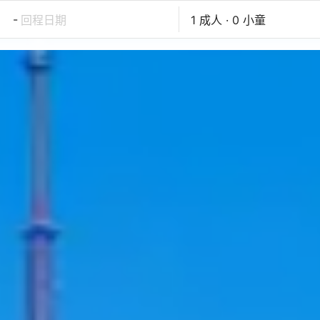
-
回程日期
1 成人 · 0 小童