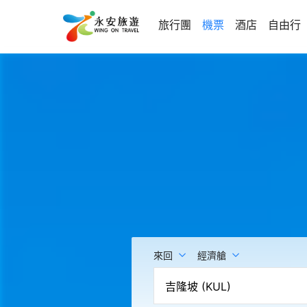
旅行團
機票
酒店
自由行
來回
經濟艙