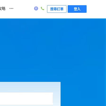
...
攻略
搜尋訂單
登入