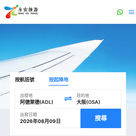
按航班號
按起降地
出發地
目的地
出發日期
搜尋
2026年08月09日