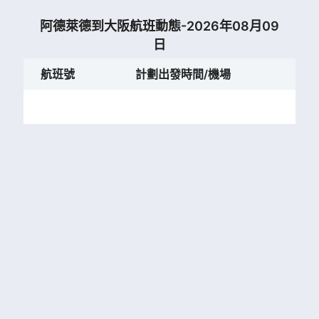
阿德萊德到大阪航班動態-2026年08月09
日
航班號
計劃出發時間/機場
計