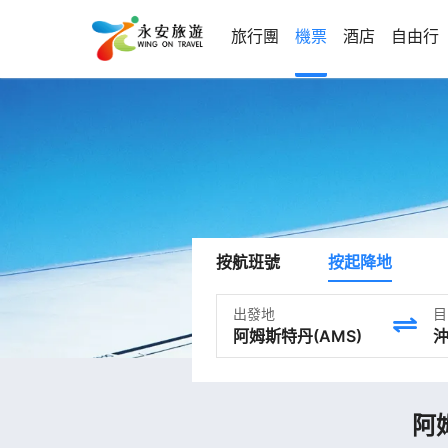
旅行團
機票
酒店
自由行
按航班號
按起降地
出發地
目
阿