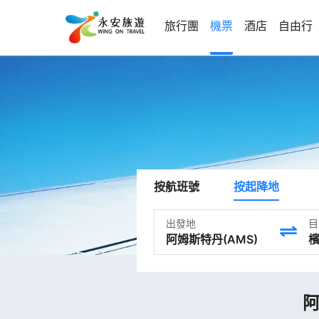
旅行團
機票
酒店
自由行
按航班號
按起降地
出發地
目
阿