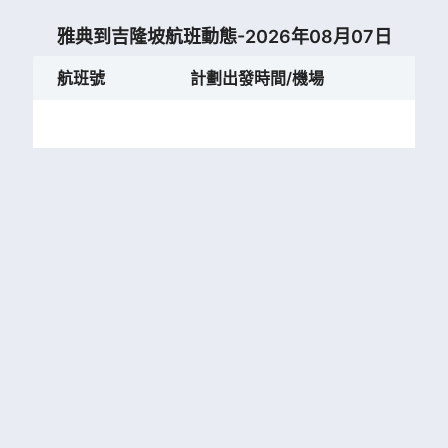
雅典到吉隆坡航班動態-2026年08月07日
航班號
計劃出發時間/機場
計