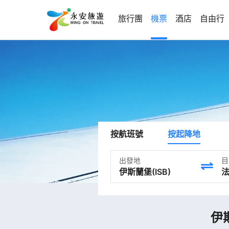
旅行團
機票
酒店
自由行
按航班號
按起降地
出發地
目
伊