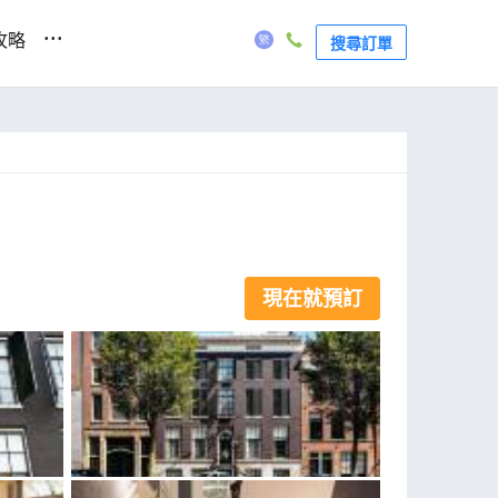
...
攻略
搜尋訂單
現在就預訂