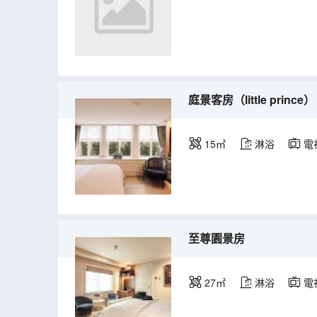
庭景客房（little prince）
15㎡
淋浴
電
至尊園景房
27㎡
淋浴
電