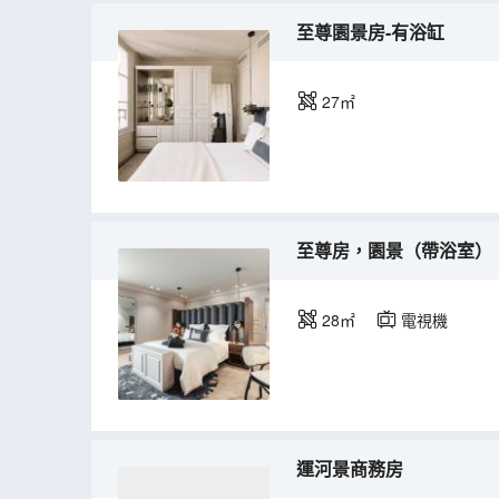
至尊園景房-有浴缸
27㎡
至尊房，園景（帶浴室）
28㎡
電視機
運河景商務房