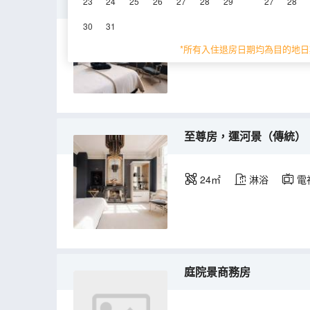
小型家庭房 - 園景浴室
23
24
25
26
27
28
29
27
28
30
31
18㎡
*所有入住退房日期均為目的地日
至尊房，運河景（傳統）
24㎡
淋浴
電
庭院景商務房