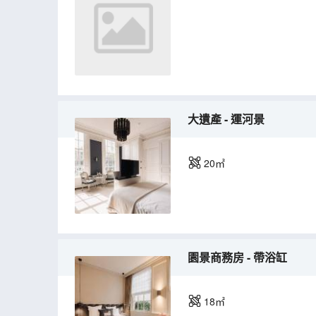
大遺產 - 運河景
20㎡
園景商務房 - 帶浴缸
18㎡