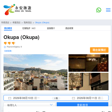
特價酒店
>
希臘酒店
>
雅典酒店
>
Okupa
(Okupa)
酒店概览
住客點評（42）
設施簡介
酒店政策
Okupa
(Okupa)
Psaromiligkou 9
現在就預訂
全部設施>
2026年08月10日
週一
2026年08月11日
週二
1 晚
重新搜尋