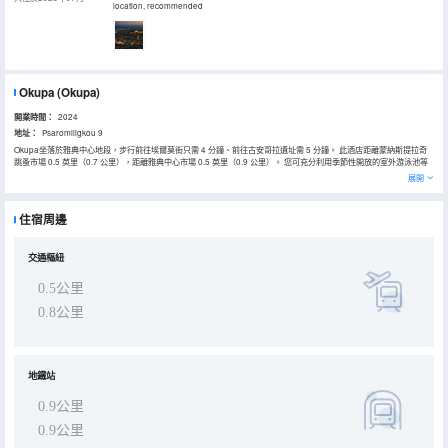
location, recommended
Okupa
(Okupa)
開業時間：
2024
地址：
Psaromiligkou 9
Okupa坐落於雅典中心地段，步行前往埃爾莫街只需 4 分鐘、前往古安哥拉遺址需 5 分鐘。 此酒店距離蒙納斯提拉奇
跳蚤市場 0.5 英里（0.7 公里），距離雅典中心市場 0.5 英里（0.9 公里）。 您可充分利用季節性開放的室外游泳池等
度假設施，此外還有免費 WiFi和禮賓服務等。此酒店的其他特色包括禮品店/報攤、公共客廳和自動售貨機。 您可以去
展開
Kitchen & Listening Bar餐廳用餐，這裏供應午餐、晚餐和早午餐，主打地中海菜。您也可以去咖啡館吃些點心。您可
以到酒吧/酒廊，點一杯喜歡的飲品，暢飲一番。每天 07:30 至 10:30 提供收費的自助式早餐。 特色服務/設施包括免費
高速有線上網、電腦站點和快速入住。設有收費的24 小時往返機場班車。 有 32 間空調客房提供迷你吧和智能電視；您
住宿周邊
定能在旅途中找到家的舒適。提供免費有線和無線上網，方便您與朋友保持聯繫；另提供數碼頻道，可滿足您的娛樂需
求。配備淋浴設施的私人浴室提供免費洗浴用品和吹風機。便利設施包括可存放筆記本電腦的保險箱和書桌，以及帶有
免費市內通話的電話。
交通樞紐
0.5公里
0.8公里
地鐵站
0.9公里
0.9公里