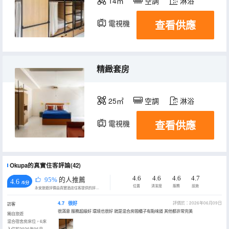
14㎡
空調
淋浴
查看供應
電視機
精緻套房
25㎡
空調
淋浴
查看供應
電視機
Okupa的真實住客評論(42)
4.6
4.6
4.6
4.7
95%
的人推薦
4.6
/5分
位置
清潔度
服務
設施
永安旅遊評價由真實酒店住客提供的評價。
4.7
很好
評價於：2026年06月09日
訪客
很滿意 服務超級好 環境也很好 就是混合房間櫃子有點味道 其他都非常完美
獨自旅遊
混合宿舍房床位，6床
入住於2026年06月