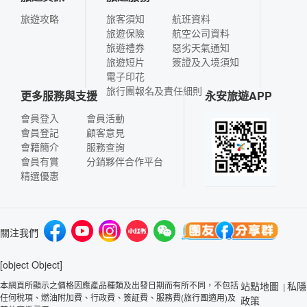
旅遊攻略
旅客須知
航班資料
旅遊保險
航空公司資料
旅遊禮券
惡劣天氣通知
旅遊短片
簽證及入境須知
電子印花
旅行團報名及責任細則
更多服務與支援
永安旅遊APP
會員登入
會員活動
會員登記
顧客意見
會籍簡介
服務查詢
會員有賞
分銷夥伴合作平台
精選優惠
關注我們
[object Object]
本網頁所顯示之價格因應產品種類及出發日期而有所不同，不包括
站點地圖
私隱
|
任何稅項、燃油附加費、行政費、簽証費、服務費(旅行團適用)及
政策