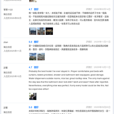
4.7
很好
評價於：2026年02月14日
等等1122
唯一缺點:我穿鞋一米九，床衹能平躺，趴着的話長度不夠，平躺睡的話杯子也有一點點
獨自旅遊
短，不能很輕鬆地蓋從腳底完全蓋到肩膀，但是睡起來也挺舒服 位置好，乾淨整潔，設施
入住於2026年02月
全，走廊也有廁所和淋雨，樓頂九點關，有椅子和泳池，可以看到衞城，室內有空調 服務
人員禮貌專業，每天會換穿上用品，有需求可以和前台説
5.0
極好
評價於：2025年11月11日
zllan
第一次體驗青旅模式的住宿，超預期，雅典的青旅酒店各方面標準可以和五星級酒店相媲
獨自旅遊
美，整潔，便利，到雅典衞城很近，周邊餐飲設施很多，價廉物美
入住於2025年11月
4.7
很好
評價於：2025年10月11日
訪客
Probably the best hostel I've ever stayed in. Proper comfortable pod beds with
獨自旅遊
curtains, towels provided, shower and bathroom well-equipped, good storage.
入住於2025年10月
Water dispensers outside rooms, nice bar, great rooftop view. The only mark against
the stay was that the bathroom door lock didn't work and wasn't fixed after reported.
Nevertheless, everything else was perfect. If only every hostel could be like this. Not
too expensive either!
5.0
極好
評價於：2025年09月20日
訪客
房間非常乾淨衞生，服務熱情周到，地理位置優越，特別表揚前台與早餐服務的女生。是一
獨自旅遊