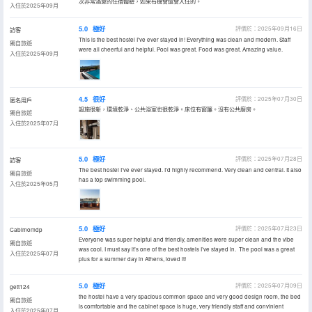
次非常滿意的住宿體驗，如果有機會還會入住的。
入住於2025年09月
5.0
極好
評價於：2025年09月16日
訪客
This is the best hostel I've ever stayed in! Everything was clean and modern. Staff
獨自旅遊
were all cheerful and helpful. Pool was great. Food was great. Amazing value.
入住於2025年09月
4.5
很好
評價於：2025年07月30日
匿名用戶
設施很新，環境乾淨、公共浴室也很乾淨。床位有窗簾。沒有公共廚房。
獨自旅遊
入住於2025年07月
5.0
極好
評價於：2025年07月28日
訪客
The best hostel I’ve ever stayed. I’d highly recommend. Very clean and central. It also
獨自旅遊
has a top swimming pool.
入住於2025年05月
5.0
極好
評價於：2025年07月23日
Cabimomdp
Everyone was super helpful and friendly, amenities were super clean and the vibe
獨自旅遊
was cool. I must say it’s one of the best hostels I’ve stayed in. The pool was a great
入住於2025年07月
plus for a summer day in Athens, loved it!
5.0
極好
評價於：2025年07月09日
gett124
the hostel have a very spacious common space and very good design room, the bed
獨自旅遊
is comfortable and the cabinet space is huge, very friendly staff and convinient
入住於2025年07月