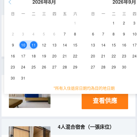
2026年8月
2026年9月
男女混合4人宿舍（1張床位）（Bed In Economy 4-Bed Mixed Dorm）
日
一
二
三
四
五
六
日
一
二
三
四
1
1
2
3
14㎡
空調
淋浴
2
3
4
5
6
7
8
6
7
8
9
10
查看供應
電視機
9
10
11
12
13
14
15
13
14
15
16
17
16
17
18
19
20
21
22
20
21
22
23
24
帶露台及衞城景觀的頂層套房
23
24
25
26
27
28
29
27
28
29
30
30
31
42㎡
空調
電視機
*所有入住退房日期均為目的地日期
查看供應
4人混合宿舍（一張床位）