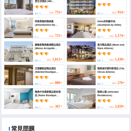
里生活酒店 (Nlh
Kerameikos -
Neighborhood Lifestyle
Hotels)
753+
914+
HKD
HKD
4.4
/ 5
4.2
/ 5
阿索馬頓的雅典巢
Oniro的阿蘇羊肉
(Atheniannest By
(Asomaton by Oniro)
Asomatwn)
725+
1,174+
HKD
HKD
3
/ 5
4.5
/ 5
摩魯斯雅典衞城精品酒店
星月精品酒店 (Moon and
(Morus Acropolis
Stars Athens)
Boutique Hotel)
1,013+
1,430+
HKD
HKD
4.6
/ 5
4.8
/ 5
艾德爾勒茲精品酒店
雅典城市瑟科斯酒店 (City
(Ederlezi Boutique
Circus Athens)
Hotel)
806+
276+
HKD
HKD
4.6
/ 5
4.4
/ 5
雅典中央萊斯精品客房酒
雅典公寓 (Athenian
店 (Raise Boutique
Residences)
Rooms in the Center of
Athens)
367+
2,659+
HKD
HKD
3.9
/ 5
4.7
/ 5
常見問題