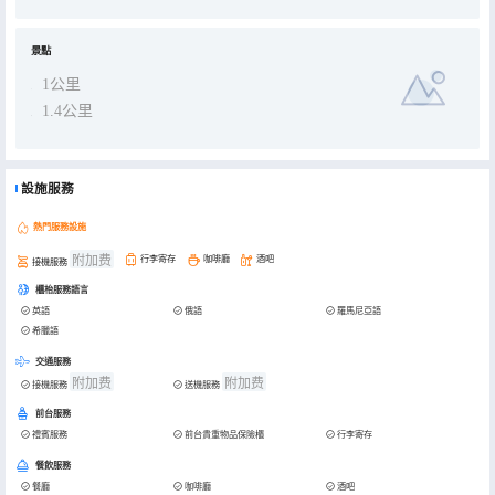
景點
1公里
1.4公里
設施服務
熱門服務設施
附加费
行李寄存
咖啡廳
酒吧
接機服務
櫃枱服務語言
英語
俄語
羅馬尼亞語
希臘語
交通服務
附加费
附加费
接機服務
送機服務
前台服務
禮賓服務
前台貴重物品保險櫃
行李寄存
餐飲服務
餐廳
咖啡廳
酒吧