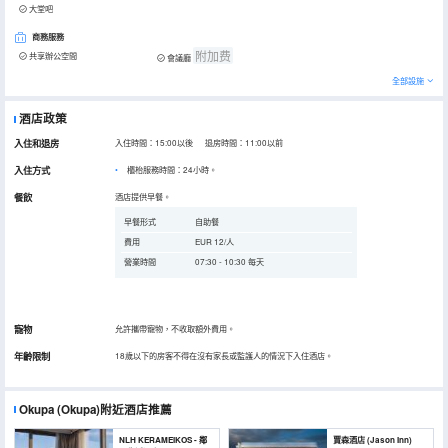
大堂吧
商務服務
附加费
共享辦公空間
會議廳
全部設施
酒店政策
入住和退房
入住時間：15:00以後 退房時間：11:00以前
入住方式
櫃枱服務時間：24小時。
餐飲
酒店提供早餐。
早餐形式
自助餐
費用
EUR 12/人
營業時間
07:30 - 10:30 每天
寵物
允許攜帶寵物，不收取額外費用。
年齡限制
18歲以下的房客不得在沒有家長或監護人的情況下入住酒店。
Okupa
(Okupa)
附近酒店推薦
NLH KERAMEIKOS - 鄰
賈森酒店 (Jason Inn)