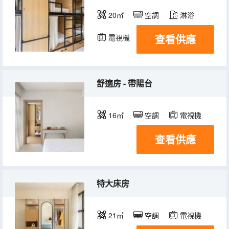
20㎡
空調
淋浴
查看供應
電視機
舒適房 - 帶陽台
16㎡
空調
電視機
查看供應
特大床房
21㎡
空調
電視機