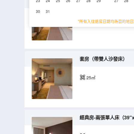
高級房-1 張雙人床 63" X
23
24
25
26
27
28
29
27
28
30
31
18㎡
*所有入住退房日期均為目的地日
套房（帶雙人沙發床）
25㎡
經典房-兩張單人床（39"x