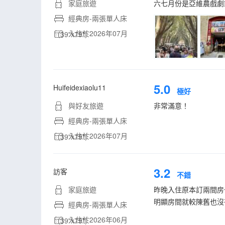
家庭旅遊
六七月份是亞維農戲劇
經典房-兩張單人床
入住於2026年07月
（39"x79"）
5.0
Huifeidexiaolu11
極好
與好友旅遊
非常滿意！
經典房-兩張單人床
入住於2026年07月
（39"x79"）
3.2
訪客
不錯
家庭旅遊
昨晚入住原本訂兩間房一
明顯房間就較陳舊也沒
經典房-兩張單人床
入住於2026年06月
（39"x79"）