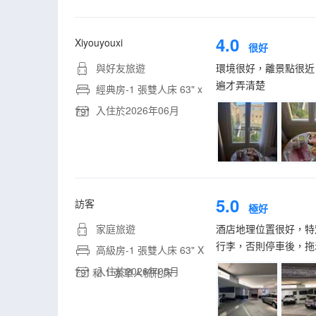
4.0
Xiyouyouxi
很好
與好友旅遊
環境很好，離景點很近
遍才弄清楚
經典房-1 張雙人床 63" x
入住於2026年06月
79"
5.0
訪客
極好
家庭旅遊
酒店地理位置很好，特
行李，否則停車後，拖
高級房-1 張雙人床 63" X
入住於2026年05月
79" 和 1 張單人梳化床