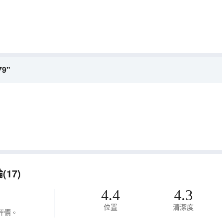
79"
17)
4.4
4.3
位置
清潔度
評價。