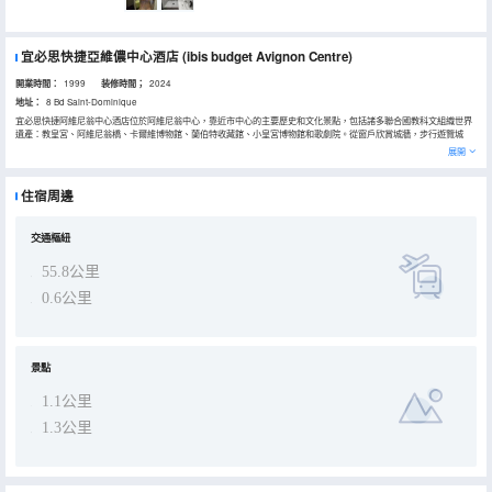
宜必思快捷亞維儂中心酒店
(ibis budget Avignon Centre)
開業時間：
1999
装修時間；
2024
地址：
8 Bd Saint-Dominique
宜必思快捷阿維尼翁中心酒店位於阿維尼翁中心，靠近市中心的主要歷史和文化景點，包括諸多聯合國教科文組織世界
遺產：教皇宮、阿維尼翁橋、卡爾維博物館、蘭伯特收藏館、小皇宮博物館和歌劇院。從窗戶欣賞城牆，步行遊覽城
市。靠近阿維尼翁中心火車站。穿梭巴士服務方便前往 TGV 車站。
展開
住宿周邊
交通樞紐
55.8公里
0.6公里
景點
1.1公里
1.3公里