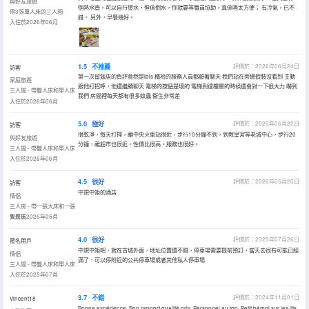
與好友旅遊
個熱水壺，可以自行煲水，但係倒水，你就要等職員協助，真係唔太方便； 有冷氣，已不
帶3張單人床的三人間
錯。 另外，早餐幾好。
入住於2026年06月
1.5
不推薦
評價於：2026年06月24日
訪客
第一次留飯店的負評竟然是ibis 櫃枱的服務人員都顧著聊天 我們站在旁邊假裝沒看到 主動
家庭旅遊
跟他打招呼，他還繼續聊天 電梯的按鈕是壞的 電梯到達樓層的時候還會對一下很大力 嚇到
三人間 - 帶雙人床和單人床
我們 房間裡每天都有很多蚊蟲 衞生非常差
入住於2026年06月
5.0
極好
評價於：2026年06月22日
訪客
很乾凈，每天打掃，離中央火車站很近，步行10分鐘不到，到教皇宮等老城中心，步行20
與好友旅遊
分鐘，離超市也很近。性價比很高。服務也很好。
三人間 - 帶雙人床和單人床
入住於2026年06月
4.5
很好
評價於：2026年05月20日
訪客
中規中矩的酒店
情侶
三人房 - 帶一張大床和一張
雙層床
入住於2026年05月
4.0
很好
評價於：2025年07月26日
匿名用戶
中規中矩吧，就在古城外面，地址位置還不錯，停車場需要提前預訂，當天去很有可能已經
情侶
滿了，可以停附近的公共停車場或者其他私人停車場
三人間 - 帶雙人床和單人床
入住於2025年07月
3.7
不錯
評價於：2024年11月01日
Vincent18
Bonne expérience. Bon rapport qualité prix. Personnel au top. Petit bémol sur les lits