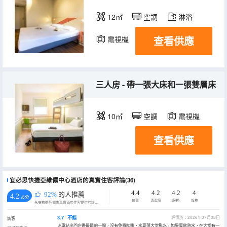
12㎡
空調
淋浴
查看供應
電視機
三人房 - 帶一張大床和一張雙層床
10㎡
空調
電視機
查看供應
宜必思快捷亞維儂中心酒店的真實住客評論(36)
4.4
4.2
4.2
4
92%
的人推薦
4.2
/5分
位置
清潔度
服務
設施
永安旅遊評價由真實酒店住客提供的評價。
3.7
不錯
評價於：2026年07月08日
訪客
火車站出門左邊最遠的一間，沒有免費咖啡，水要落大堂斟水，如果要飲熱水，在大堂有一