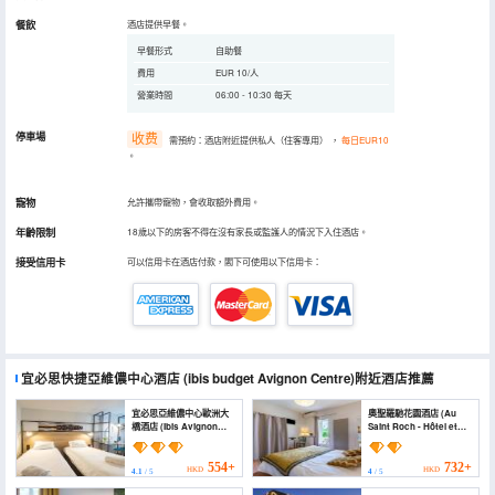
餐飲
酒店提供早餐。
早餐形式
自助餐
費用
EUR 10/人
營業時間
06:00 - 10:30 每天
停車場
收费
需預約：酒店附近提供私人（住客專用）
，
每日EUR10
。
寵物
允許攜帶寵物，會收取額外費用。
年齡限制
18歲以下的房客不得在沒有家長或監護人的情況下入住酒店。
接受信用卡
可以信用卡在酒店付款，閣下可使用以下信用卡：
宜必思快捷亞維儂中心酒店
(ibis budget Avignon Centre)
附近酒店推薦
宜必思亞維儂中心歐洲大
奧聖羅馳花園酒店 (Au
橋酒店 (Ibis Avignon
Saint Roch - Hôtel et
Centre Pont de
Jardin)
l'Europe)
554+
732+
HKD
HKD
4.1
/ 5
4
/ 5