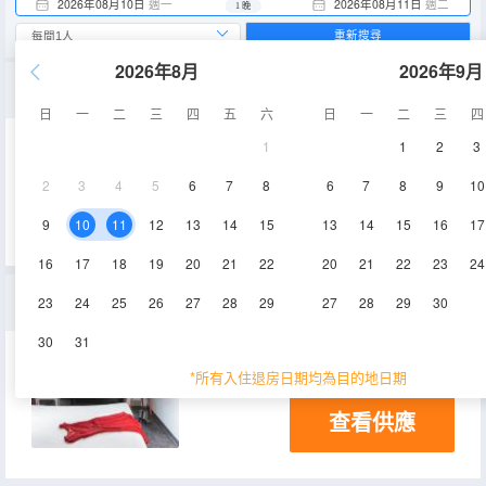
2026年08月10日
週一
2026年08月11日
週二
1 晚
重新搜尋
2026年8月
2026年9月
雙人房-帶2人大床的房間
日
一
二
三
四
五
六
日
一
二
三
四
1
1
2
3
12㎡
空調
淋浴
2
3
4
5
6
7
8
6
7
8
9
10
查看供應
電視機
9
10
11
12
13
14
15
13
14
15
16
17
16
17
18
19
20
21
22
20
21
22
23
24
家庭房
23
24
25
26
27
28
29
27
28
29
30
30
31
12㎡
空調
電視機
*所有入住退房日期均為目的地日期
查看供應