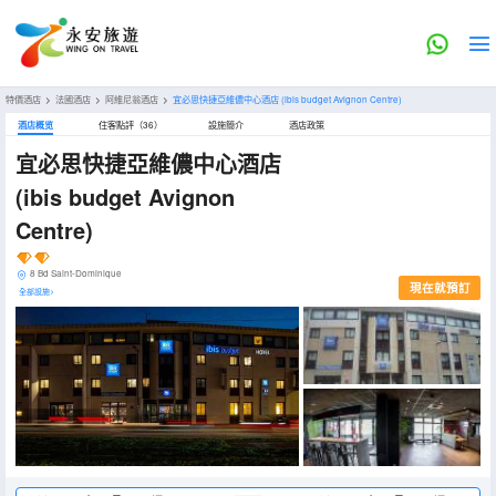
特價酒店
>
法國酒店
>
阿維尼翁酒店
>
宜必思快捷亞維儂中心酒店
(ibis budget Avignon Centre)
酒店概览
住客點評（36）
設施簡介
酒店政策
宜必思快捷亞維儂中心酒店
(ibis budget Avignon
Centre)
8 Bd Saint-Dominique
現在就預訂
全部設施>