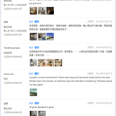
商務旅客
qui grincent.
雙人房-帶2人大床的房間
入住於2024年10月
5.0
極好
評價於：2024年10月21日
訪客
非常滿意，房間大衞生間大，裝修比較新，被枕特別舒服，離火車站步行幾分鐘。馬路對面
獨自旅遊
就是古城。喜歡安靜的不要住臨街的房子。
雙人房-帶2人大床的房間
入住於2024年10月
4.2
很好
評價於：2024年08月27日
Tianfenquangou
比起前幾天的今天這房間還算是大的。乾淨衞生，，，火車站走到酒店衹要十分鐘，在城牆
商務旅客
旁邊，非常方便，，，
入住於2024年08月
2.5
還行
評價於：2024年05月07日
lucius.neo
Location is very inconvenient. Room was okay, but had some black stuff on the bed.
情侶
Shower was not covered, so bathroom got very wet when showering. Probably would
入住於2024年03月
not stay again.
4.5
很好
評價於：2024年04月03日
訪客
All good Beakfest is good
獨自旅遊
入住於2024年03月