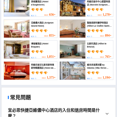
英格蘭酒店 (Hotel
阿維尼翁市中心諾富特酒
d'Angleterre)
店 (Novotel Avignon
Centre)
656+
1,270+
HKD
HKD
4.1
/ 5
4.1
/ 5
亞維儂大酒店 (Avignon
聖路易斯科爾伊特酒店
Grand Hotel)
(Hôtel Le Cloître Saint
Louis)
855+
894+
HKD
HKD
4.3
/ 5
4.3
/ 5
博奎爾酒店 (Hotel
比斯托酒店 (Hôtel le
Boquier)
Bristol)
1,051+
765+
HKD
HKD
4.2
/ 5
4.5
/ 5
阿維尼翁甘比斯貝斯特韋
維克多雨果別墅 by
斯特精選酒店 (Hotel de
Odomo (Villa Victor
Cambis, BW Premier
Hugo by Odomo)
Collection)
1,375+
1,194+
HKD
HKD
4.6
/ 5
4.6
/ 5
常見問題
宜必思快捷亞維儂中心酒店的入住和退房時間是什
麼？