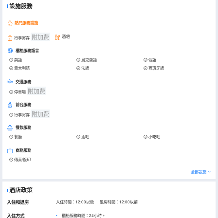
設施服務
熱門服務設施
附加费
酒吧
行李寄存
櫃枱服務語言
英語
烏克蘭語
俄語
意大利語
法語
西班牙語
交通服務
附加费
停車場
前台服務
附加费
行李寄存
餐飲服務
餐廳
酒吧
小吃吧
商務服務
傳真/複印
全部設施
酒店政策
入住和退房
入住時間：12:00以後 退房時間：12:00以前
入住方式
櫃枱服務時間：24小時。