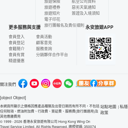
旅遊保險
航空公司資料
旅遊禮券
惡劣天氣通知
旅遊短片
簽證及入境須知
電子印花
旅行團報名及責任細則
更多服務與支援
永安旅遊APP
會員登入
會員活動
會員登記
顧客意見
會籍簡介
服務查詢
會員有賞
分銷夥伴合作平台
精選優惠
關注我們
[object Object]
本網頁所顯示之價格因應產品種類及出發日期而有所不同，不包括
站點地圖
私隱
|
任何稅項、燃油附加費、行政費、簽証費、服務費(旅行團適用)及
政策
其他應繳費用
© 1999 - 2026 香港永安旅遊有限公司 Hong Kong Wing On
Travel Service Limited. All Rights Reserved. 牌照號碼: 350074