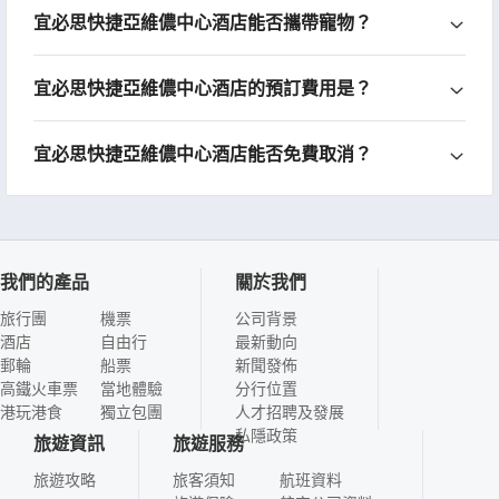
宜必思快捷亞維儂中心酒店能否攜帶寵物？
宜必思快捷亞維儂中心酒店的預訂費用是？
宜必思快捷亞維儂中心酒店能否免費取消？
我們的產品
關於我們
旅行團
機票
公司背景
酒店
自由行
最新動向
郵輪
船票
新聞發佈
高鐵火車票
當地體驗
分行位置
港玩港食
獨立包團
人才招聘及發展
私隱政策
旅遊資訊
旅遊服務
旅遊攻略
旅客須知
航班資料