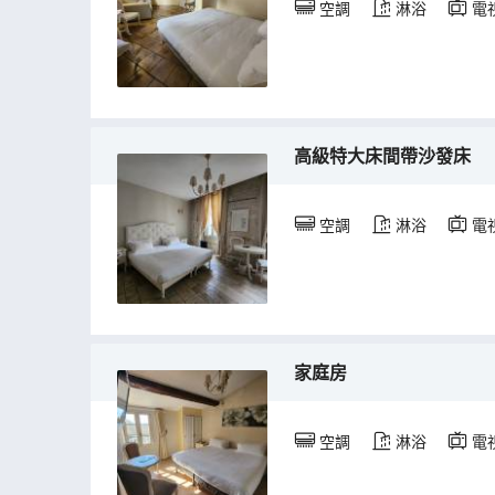
空調
淋浴
電
高級特大床間帶沙發床
空調
淋浴
電
家庭房
空調
淋浴
電