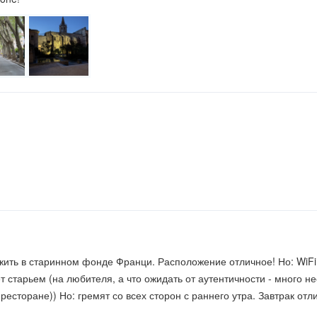
ожить в старинном фонде Франци. Расположение отличное! Но: WiFi 
т старьем (на любителя, а что ожидать от аутентичности - много 
 ресторане)) Но: гремят со всех сторон с раннего утра. Завтрак отл