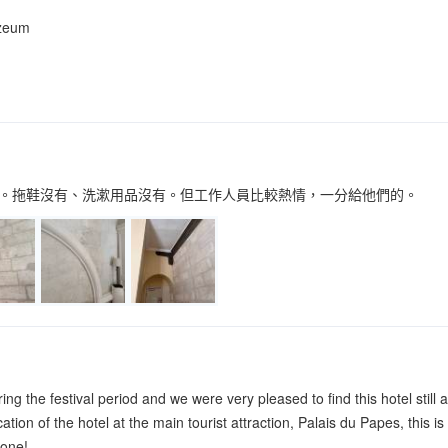
uzeum
。拖鞋沒有、洗漱用品沒有。但工作人員比較熱情，一分給他們的。
ng the festival period and we were very pleased to find this hotel still a
ocation of the hotel at the main tourist attraction, Palais du Papes, thi
yone!