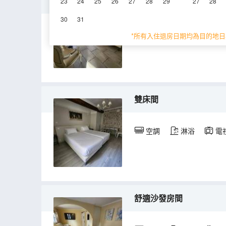
高級房
23
24
25
26
27
28
29
27
28
30
31
空調
淋浴
電
*所有入住退房日期均為目的地日
雙床間
空調
淋浴
電
舒適沙發房間