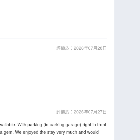
評價於：2026年07月28日
評價於：2026年07月27日
vailable. With parking (in parking garage) right in front
s is a gem. We enjoyed the stay very much and would