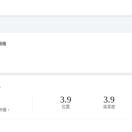
視機
)
3.9
3.9
位置
清潔度
評價。