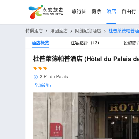
旅行團
機票
酒店
自由行
特價酒店
>
法國酒店
>
阿維尼翁酒店
>
杜普萊德帕普
酒店概览
住客點評（13）
設施簡
杜普萊德帕普酒店
(Hôtel du Palais d
3 Pl. du Palais
全部設施>