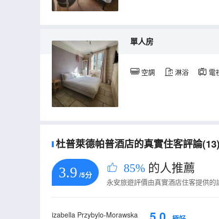
單人房
空調
淋浴
電
杜普萊德帕普酒店的真實住客評論(13
85%
的人推薦
3.9
/5分
永安旅遊評價由真實酒店住客提供的
5.0
izabella Przybylo-Morawska
極好