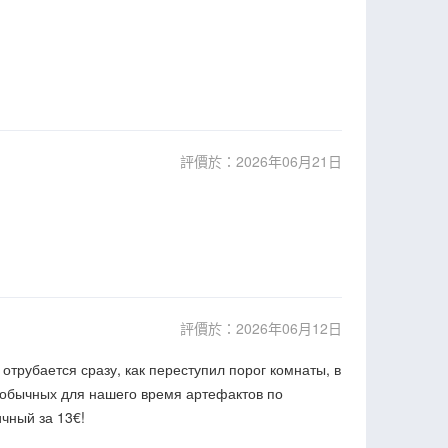
評價於：2026年06月21日
評價於：2026年06月12日
отрубается сразу, как переступил порог комнаты, в
необычных для нашего время артефактов по
ичный за 13€!