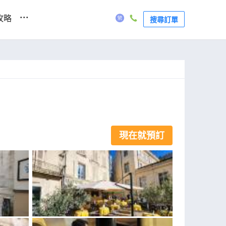
...
攻略
搜尋訂單
現在就預訂