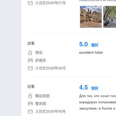
入住於2026年07月
5.0
訪客
極好
情侶
excellent hôtel
舒適房
入住於2026年06月
4.5
訪客
很好
獨自旅遊
Для тех, кто хочет п
коридорах попахивае
雙床間
закоулкам, в Холле и
入住於2026年06月