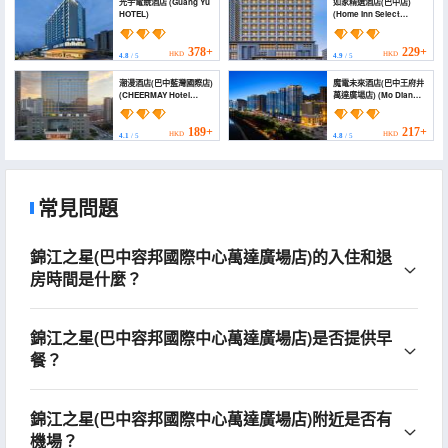
光宇電競酒店 (Guang Yu
如家精選酒店(巴中店)
HOTEL)
(Home Inn Select
(Bazhong ))
378+
229+
HKD
HKD
4.8
/ 5
4.9
/ 5
潮漫酒店(巴中藍灣國際店)
魔電未來酒店(巴中王府井
(CHEERMAY Hotel
萬達廣場店) (Mo Dian
(Bazhong Lanwan
Hotel)
International))
189+
217+
HKD
HKD
4.1
/ 5
4.8
/ 5
常見問題
錦江之星(巴中容邦國際中心萬達廣場店)的入住和退
房時間是什麼？
錦江之星(巴中容邦國際中心萬達廣場店)是否提供早
餐？
錦江之星(巴中容邦國際中心萬達廣場店)附近是否有
機場？