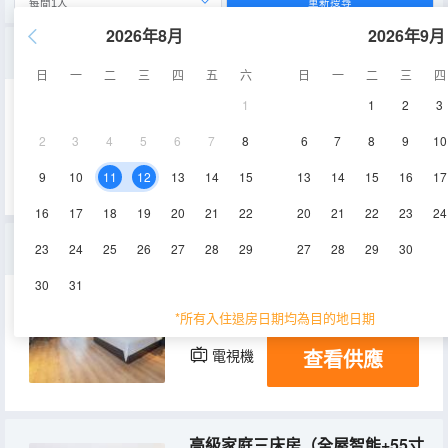
重新搜尋
2026年8月
2026年9月
標準雙床房（全屋智能+55寸投屏電視+智能馬桶）
日
一
二
三
四
五
六
日
一
二
三
四
1
1
2
3
30㎡
2-4層
空調
2
3
4
5
6
7
8
6
7
8
9
10
查看供應
電視機
9
10
11
12
13
14
15
13
14
15
16
17
16
17
18
19
20
21
22
20
21
22
23
24
高級大床房（全屋智能+55寸投屏電視+智能馬桶）
23
24
25
26
27
28
29
27
28
29
30
30
31
32㎡
3-4層
空調
*所有入住退房日期均為目的地日期
查看供應
電視機
高級家庭三床房（全屋智能+55寸投屏電視）