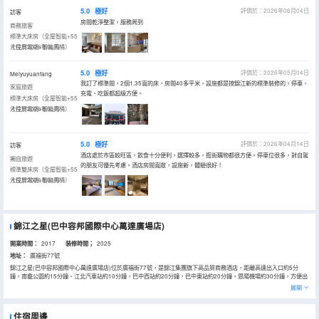
5.0
極好
評價於：2026年06月04日
訪客
房間乾淨整潔，服務周到
商務旅客
標準大床房（全屋智能+55
寸投屏電視+智能馬桶）
入住於2026年06月
5.0
極好
評價於：2026年05月04日
Meiyuyuanfang
我訂了標準間，2個1.35寬的床，房間40多平米，設施都是按錦江新的標準裝修的。停車、
家庭旅遊
充電、吃飯都超級方便。
標準大床房（全屋智能+55
寸投屏電視+智能馬桶）
入住於2026年05月
5.0
極好
評價於：2026年04月14日
訪客
酒店處於市區較旺區，飲食十分便利，選擇較多，逛街購物都很方便。停車位很多，對自駕
獨自旅遊
的朋友可優先考慮。酒店房間寬敞，設施新，體驗很好！
標準雙床房（全屋智能+55
寸投屏電視+智能馬桶）
入住於2026年04月
錦江之星(巴中容邦國際中心萬達廣場店)
開業時間：
2017
装修時間；
2025
地址：
廣福街77號
錦江之星(巴中容邦國際中心萬達廣場店)位於廣福街77號，是錦江集團旗下高品質商務酒店，距離高速出入口約5分
鐘，南龕公園約15分鐘、江北汽車站約10分鐘，巴中西站約20分鐘，巴中東站約20分鐘，恩陽機場約30分鐘，方便出
行，全面滿足您的出行需求。
展開
酒店環境乾淨整潔，基礎設施齊全，設備完善，是商旅出行的便捷之選。
住宿周邊