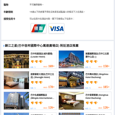
寵物
不可攜帶寵物。
年齡限制
18歲以下的房客不得在沒有家長或監護人的情況下入住酒店。
接受信用卡
可以信用卡在酒店付款，閣下可使用以下信用卡：
錦江之星(巴中容邦國際中心萬達廣場店)
附近酒店推薦
巴中利達酒店(城市廣場)
開蔓國際酒店(巴中江北客
(Leader Hotel)
運中心店) ()
169+
158+
HKD
HKD
4.6
/ 5
4.5
/ 5
途麥豪斯大酒店(巴中江北
巴中興州酒店 (Xingzhou
店) (Shangjin Hotel)
Hotel Bazhong)
178+
185+
HKD
HKD
4.6
/ 5
4.1
/ 5
巴中名都國際飯店
巴中東華賓館 (Donghua
(Mingdu International
Hotel Bazhong)
Hotel)
126+
126+
HKD
HKD
3.7
/ 5
4.2
/ 5