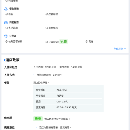
叫醒服務
餐飲服務
餐廳
送餐服務
商務服務
多功能廳
商務服務
公共區
免費
公共音響系統
電梯
公用區wifi
全部設施
酒店政策
入住和退房
入住時間：12:00以後 退房時間：14:00以前
入住方式
櫃枱服務時間：24小時。
餐飲
酒店提供早餐。
早餐種類
西式, 中式
早餐形式
自助餐
費用
CNY 22/人
營業時間
07:00 - 09:30 每天
停車場
免费
酒店內提供公共停車場
。
充電車位
•
酒店內提供充電樁，直流充電。