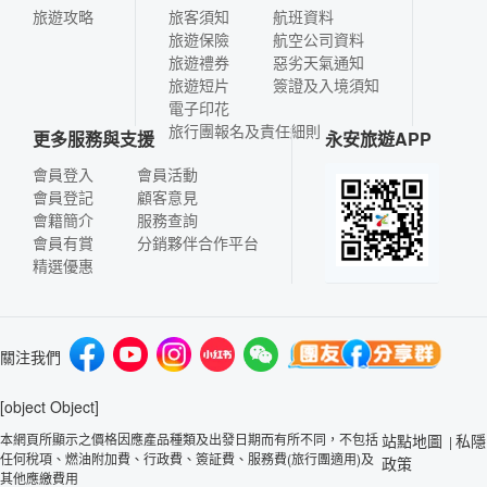
旅遊攻略
旅客須知
航班資料
旅遊保險
航空公司資料
旅遊禮券
惡劣天氣通知
旅遊短片
簽證及入境須知
電子印花
旅行團報名及責任細則
更多服務與支援
永安旅遊APP
會員登入
會員活動
會員登記
顧客意見
會籍簡介
服務查詢
會員有賞
分銷夥伴合作平台
精選優惠
關注我們
[object Object]
本網頁所顯示之價格因應產品種類及出發日期而有所不同，不包括
站點地圖
私隱
|
任何稅項、燃油附加費、行政費、簽証費、服務費(旅行團適用)及
政策
其他應繳費用