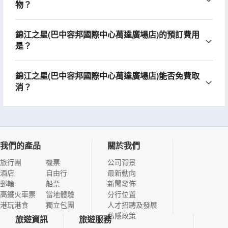
物？
錦江之星(巴中容邦國際中心萬達廣場店)的預訂費用
是？
錦江之星(巴中容邦國際中心萬達廣場店)能否免費取
消？
我們的產品
關於我們
旅行團
機票
公司背景
酒店
自由行
最新動向
郵輪
船票
新聞發佈
高鐵火車票
當地體驗
分行位置
港玩港食
獨立包團
人才招聘及發展
私隱政策
旅遊資訊
旅遊服務