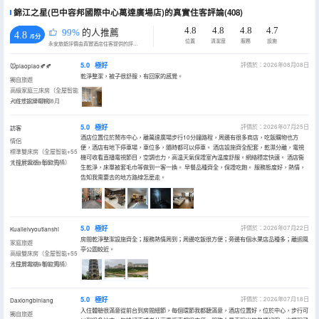
錦江之星(巴中容邦國際中心萬達廣場店)的真實住客評論(408)
4.8
4.8
4.8
4.7
99%
的人推薦
4.8
/5分
位置
清潔度
服務
設施
永安旅遊評價由真實酒店住客提供的評價。
5.0
極好
評價於：2026年08月08日
🐭piaopiao🍂🍂
乾淨整潔，被子很舒服，有回家的感覺。
獨自旅遊
高級家庭三床房（全屋智能
+55寸投屏電視）
入住於2026年08月
5.0
極好
評價於：2026年07月25日
訪客
酒店位置位於鬧市中心，離萬達廣場步行10分鐘路程，周邊有很多商店，吃飯購物也方
情侶
便，酒店有地下停車場，車位多，隨時都可以停車。 酒店設施齊全配套，乾濕分離，電視
標準雙床房（全屋智能+55
機可收看直播電視節目，空調也力，高温天氣保證室內温度舒服。網絡穩定快速。 酒店衞
寸投屏電視+智能馬桶）
入住於2026年07月
生乾淨，床單被套毛巾等做到一客一換。 早餐品種齊全，保證吃飽。 服務態度好，熱情，
告知我需要去的地方路線怎麼走。
5.0
極好
評價於：2026年07月22日
Kuailelvyoutianshi
房間乾淨整潔設施齊全；服務熱情周到；周邊吃飯很方便；旁邊有個水果店品種多；離迴風
家庭旅遊
亭公園較近。
高級雙床房（全屋智能+55
寸投屏電視+智能馬桶）
入住於2026年07月
5.0
極好
評價於：2026年07月18日
Daxiongbinlang
入住體驗很滿意從前台到房間細節，每個環節我都聽滿意，酒店位置好，位於中心，步行可
獨自旅遊