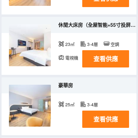
休閒大床房（全屋智能+55寸投屏電視+智能馬桶）
23㎡
3-4層
空調
查看供應
電視機
豪華房
25㎡
3-4層
查看供應