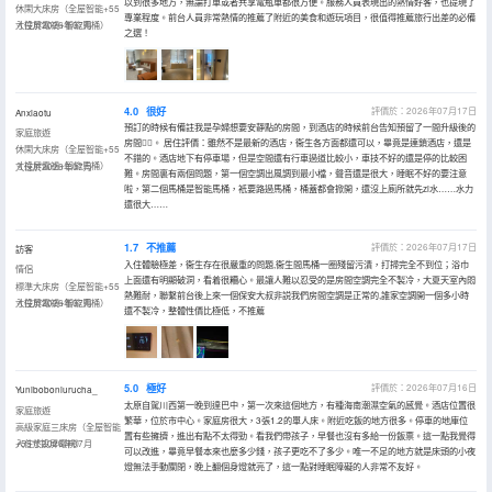
以到很多地方，無論打車或者共享電瓶車都很方便。服務人員表現出的熱情好客，也提現了
休閑大床房（全屋智能+55
專業程度。前台人員非常熱情的推薦了附近的美食和遊玩項目，很值得推薦旅行出差的必備
寸投屏電視+智能馬桶）
入住於2026年07月
之選！
4.0
很好
評價於：2026年07月17日
Anxiaotu
預訂的時候有備註我是孕婦想要安靜點的房間，到酒店的時候前台告知預留了一間升級後的
家庭旅遊
房間👍🏻。 居住評價：雖然不是最新的酒店，衞生各方面都還可以，畢竟是連鎖酒店，還是
休閑大床房（全屋智能+55
不錯的。酒店地下有停車場，但是空間還有行車過道比較小，車技不好的還是停的比較困
寸投屏電視+智能馬桶）
入住於2026年07月
難。房間裏有兩個問題，第一個空調出風調到最小檔，聲音還是很大，睡眠不好的要注意
啦，第二個馬桶是智能馬桶，衹要路過馬桶，桶蓋都會掀開，還沒上廁所就先zi水……水力
還很大……
1.7
不推薦
評價於：2026年07月17日
訪客
入住體驗極差，衞生存在很嚴重的問題,衞生間馬桶一圈殘留污漬，打掃完全不到位；浴巾
情侶
上面還有明顯破洞，看着很糟心。最讓人難以忍受的是房間空調完全不製冷，大夏天室內悶
標準大床房（全屋智能+55
熱難耐，聯繫前台後上來一個保安大叔非説我們房間空調是正常的,誰家空調開一個多小時
寸投屏電視+智能馬桶）
入住於2026年07月
還不製冷，整體性價比極低，不推薦
5.0
極好
評價於：2026年07月16日
Yuniboboniurucha_
太原自駕川西第一晚到達巴中，第一次來這個地方，有種海南潮濕空氣的感覺。酒店位置很
家庭旅遊
繁華，位於市中心。家庭房很大，3張1.2的單人床。附近吃飯的地方很多。停車的地庫位
高級家庭三床房（全屋智能
置有些擁擠，進出有點不太得勁。看我們帶孩子，早餐也沒有多給一份飯票。這一點我覺得
+55寸投屏電視）
入住於2026年07月
可以改進，畢竟早餐本來也麼多少錢，孩子更吃不了多少。唯一不足的地方就是床頭的小夜
燈無法手動關閉，晚上翻個身燈就亮了，這一點對睡眠障礙的人非常不友好。