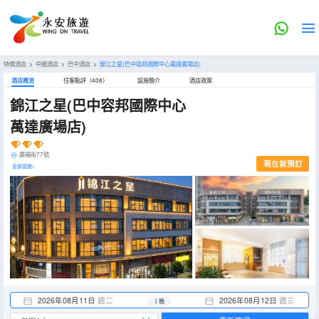
特價酒店
>
中國酒店
>
巴中酒店
>
錦江之星(巴中容邦國際中心萬達廣場店)
酒店概览
住客點評（408）
設施簡介
酒店政策
錦江之星(巴中容邦國際中心
萬達廣場店)
廣福街77號
現在就預訂
全部設施>
2026年08月11日
週二
2026年08月12日
週三
1 晚