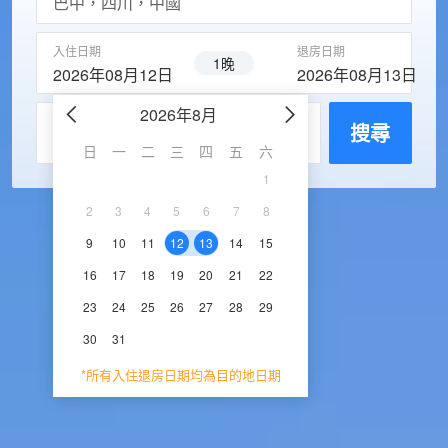
入住日期
退房日期
1晚
2026年08月12日
2026年08月13日
2026年8月
2026年9
每房入住人數
搜尋
日
一
二
三
四
五
六
日
一
二
三
1
1
2
3
2
3
4
5
6
7
8
6
7
8
9
1
9
10
11
12
13
14
15
13
14
15
16
1
16
17
18
19
20
21
22
20
21
22
23
2
23
24
25
26
27
28
29
27
28
29
30
30
31
*所有入住退房日期均為目的地日期