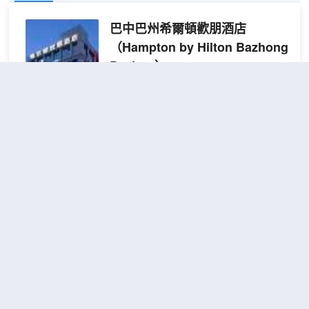
巴中巴州希爾頓歡朋酒店
（Hampton by Hilton Bazhong
Bazhou）
超棒
4.8
2,513則評價
"前台熱情好
客"
"早餐一流"
距市中心1公里
舒適
包含餐食
查看優惠
大床
2
1張大床
房
酒店位於巴中市巴州區迴風北路83號，毗
（65
鄰容邦萬達廣場、地標建築迴風亭、地理
寸智
位置優越，周邊交通便利四通八達，驅車
能投
26分鐘到達巴中東站、28分鐘到達巴中恩
屏電
陽機場，酒店門口馬路直通兩個高速收費
視
站，整體交通便利。
巴中巴州希爾頓花園酒店
+舒
酒店設有各式温馨舒適客房，配備美國
達床
（Hilton Garden Inn Bazhong
“Hampton Bed”標準的Serta雙專利床墊和