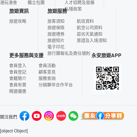
港玩港食
獨立包團
人才招聘及發展
私隱政策
旅遊資訊
旅遊服務
旅遊攻略
旅客須知
航班資料
旅遊保險
航空公司資料
旅遊禮券
惡劣天氣通知
旅遊短片
簽證及入境須知
電子印花
旅行團報名及責任細則
更多服務與支援
永安旅遊APP
會員登入
會員活動
會員登記
顧客意見
會籍簡介
服務查詢
會員有賞
分銷夥伴合作平台
精選優惠
關注我們
[object Object]