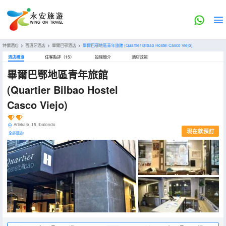
特價酒店
>
西班牙酒店
>
畢爾巴鄂酒店
>
畢爾巴鄂地區青年旅館
(Quartier Bilbao Hostel Casco Viejo)
酒店概览
住客點評（15）
設施簡介
酒店政策
畢爾巴鄂地區青年旅館
(Quartier Bilbao Hostel
Casco Viejo)
Artekale, 15, Ibaiondo
現在就預訂
全部設施>