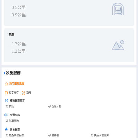
0.5公里
0.9公里
景點
1.7公里
1.2公里
設施服務
熱門服務設施
行李寄存
酒吧
櫃枱服務語言
英語
西班牙語
交通服務
叫車服務
前台服務
旅遊票務服務
儲物櫃
快速入住退房