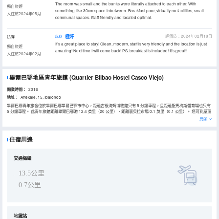
The room was small and the bunks were literally attached to each other. With
獨自旅遊
something like 30cm space inbetween. Breakfast poor, virtually no facilities, small
入住於2024年05月
communal spaces. Staff friendly and located optimal.
5.0
極好
評價於：2024年02月18日
訪客
It’s a great place to stay! Clean, modern, staff is very friendly and the location is just
獨自旅遊
amazing! Next time I will come back! P.S. breakfast is included! It’s great!!
入住於2024年02月
畢爾巴鄂地區青年旅館
(Quartier Bilbao Hostel Casco Viejo)
開業時間：
2016
地址：
Artekale, 15, Ibaiondo
畢爾巴鄂青年旅舍位於畢爾巴鄂畢爾巴鄂市中心，距離古根海姆博物館只有 5 分鐘車程，且距離聖馬梅斯體育場也只有
5 分鐘車程。 此青年旅館距離畢爾巴鄂港 12.4 英里（20 公里），距離裏貝拉市場 0.1 英里（0.1 公里）。 您可到屋頂
露台欣賞美景，還可利用免費 WiFi和公共區電視等服務和設施。此青年旅館的其他設施包括旅遊/票務服務和自動售貨
展開
機。 特色服務/設施包括多語言服務、行李寄存和電梯。 78 間空調客房定能讓您在旅途中找到家的舒適。提供免費無線
網絡，方便您與朋友保持聯繫。浴室提供淋浴設施和吹風機。便利設施包括便攜式風扇，每天提供客房服務；還可應要
求提供熨斗/熨板。
住宿周邊
交通樞紐
13.5公里
0.7公里
地鐵站