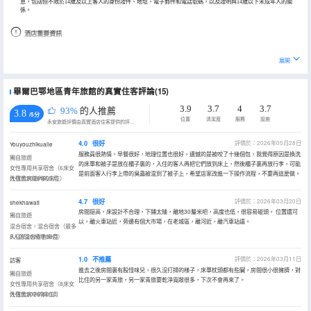
息，包括但不限於14歲及以上客人的身份證件、地址、電子郵件和電話號碼，以及證明與14歲以下未成年人的關
係。
酒店重要資訊
根據國家規定，該酒店的現金交易不得超過 1000 歐元。
展開
僅已登記的客人才允許進入客房。
畢爾巴鄂地區青年旅館的真實住客評論(15)
3.9
3.7
4
3.7
93%
的人推薦
3.8
/5分
位置
清潔度
服務
設施
永安旅遊評價由真實酒店住客提供的評價。
4.0
很好
評價於：2026年05月28日
Youyouzhikuaile
服務員很熱情，早餐很好，地理位置也很好，遺憾的是被咬了十幾個包，我覺得原因是換洗
獨自旅遊
的床單和被子是放在櫃子裏的，入住的客人再把它們放到床上，然後櫃子裏再放行李，可能
女性專用共享宿舍（6床女
是前面客人行李上帶的臭蟲被混到了被子上，希望店家改進一下操作流程，不要再這麼做。
性宿舍房間內的床位）
入住於2026年05月
4.7
很好
評價於：2026年03月20日
shekhawati
房間挺高，床設計不合理，下鋪太矮，離地30釐米吧，高度也低，很容易碰頭。 位置還可
獨自旅遊
以，離火車站近，旁邊有個大市場，在老城區，離河近，離汽車站遠。
混合宿舍，混合宿舍（最多
8人的混合宿舍床位）
入住於2026年03月
1.0
不推薦
評價於：2026年03月11日
訪客
進去之後房間裏有股怪味兒，很久沒打掃的樣子，床單枕頭都有些臟，房間很小很擁擠，對
獨自旅遊
比住的另一家青旅，另一家青旅要乾淨寬敞很多，下次不會再來了。
女性專用共享宿舍（8床女
性宿舍房中的床位）
入住於2026年03月