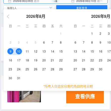
2026年08月09日
週日
2026年08月10日
週一
1 晚
重新搜尋
2026年8月
2026年9月
帶共用浴室的雙床房
日
一
二
三
四
五
六
日
一
二
三
四
1
1
2
3
15㎡
空調
淋浴
2
3
4
5
6
7
8
6
7
8
9
10
查看供應
9
10
11
12
13
14
15
13
14
15
16
17
16
17
18
19
20
21
22
20
21
22
23
24
8床混合宿舍（床位）
23
24
25
26
27
28
29
27
28
29
30
30
31
25㎡
空調
*所有入住退房日期均為目的地日期
查看供應