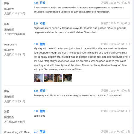
4.0
很好
評價於：2025年07月22日
訪客
В хостеле есть лифт, это очень удобно. Мне показалось грязновато по сравнению с
獨自旅遊
альберге. Расположение удобное, общая зона достаточно просторная.
入住於2025年05月
3.0
不錯
評價於：2024年12月09日
訪客
El personal era bueno y dispuesto a ayudar, lastima que parece más una pensión
獨自旅遊
de gente malviviente que un hostel turístico. Tuve miedo.
入住於2024年10月
5.0
極好
評價於：2024年11月15日
Mija Osterc
My stay with hotel Quartier was just splendid. You felt like at home immideatly when
獨自旅遊
you stepped through the door. The people feel like home and you feel really safe. I
入住於2024年11月
felt so really good there, my bed was on perfect location too, and I stayed quite long. I
will never forget my experience. Also the breakfast was so good to have, you could
see they work with love. I give all the stars. Please continue, I had such a good time
with you. You were my nice home in Bilbao.
5.0
極好
評價於：2024年11月07日
訪客
Все прекрасно. Но не хватает занавески у спальных мест... И было б еще лучше!
獨自旅遊
入住於2024年11月
5.0
極好
評價於：2024年10月14日
訪客
comfy bed
獨自旅遊
入住於2024年10月
3.7
不錯
評價於：2024年05月19日
Come along with Manu