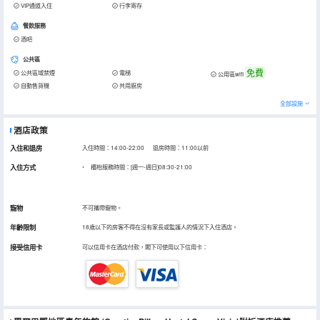
VIP通道入住
行李寄存
餐飲服務
酒吧
公共區
免費
公共區域禁煙
電梯
公用區wifi
自動售貨機
共用廚房
全部設施
酒店政策
入住和退房
入住時間：14:00-22:00 退房時間：11:00以前
入住方式
櫃枱服務時間：[週一-週日]08:30-21:00
寵物
不可攜帶寵物。
年齡限制
18歲以下的房客不得在沒有家長或監護人的情況下入住酒店。
接受信用卡
可以信用卡在酒店付款，閣下可使用以下信用卡：