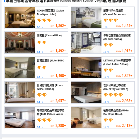
畢爾巴鄂地區青年旅館
(Quartier Bilbao Hostel Casco Viejo)
附近酒店推薦
GOIEN 精品酒店 (Goien
瑟蘭特斯休閒旅館
Boutique Hotel)
(Casual Serantes)
1,562+
1,454+
HKD
HKD
4.7
/ 5
4
/ 5
休閒藍 (Casual Blue)
畢爾巴鄂古雷亞休閒酒店
(Casual Gurea)
1,492+
1,912+
HKD
HKD
4.2
/ 5
4.3
/ 5
比爾比酒店 (Hotel Bilbi)
LETOH LETOH畢爾巴鄂
(Letoh Letoh Bilbao)
1,408+
1,847+
HKD
HKD
3.9
/ 5
4.5
/ 5
比爾包精選房間 (Room
塔伊可畢爾巴鄂酒店
Select Bilbao)
(Hotel Tayko Bilbao)
2,057+
2,955+
HKD
HKD
4.3
/ 5
4.6
/ 5
珀蒂宮阿拉納畢爾巴鄂酒
彼爾德精品酒店 (Bilder
店 (Petit Palace Arana
Boutique Hotel)
Bilbao)
2,288+
2,412+
HKD
HKD
4.2
/ 5
4.5
/ 5