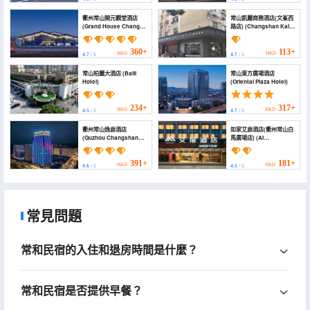
衢州常山開元觀堂酒店
常山凱麗商務酒店(文峯西
(Grand House Chang
路店) (Changshan Kaili
Shan Qu Zhou)
Business Hotel
(Wenfeng West Road))
360+
113+
HKD
HKD
4.7
/ 5
4.7
/ 5
常山柏麗大酒店 (Baili
常山東方廣場酒店
Hotel)
(Oriental Plaza Hotel)
234+
317+
HKD
HKD
4.5
/ 5
4.7
/ 5
衢州常山逸扉酒店
如家艾扉酒店(衢州常山白
(Quzhou Changshan
馬廣場店) (Ai
UrCove by Hyatt Hotel)
feel(Quzhou
Changshan Baima
Plaza Branch))
391+
181+
HKD
HKD
4.6
/ 5
4.5
/ 5
常見問題
常和民宿的入住和退房時間是什麼？
常和民宿是否提供早餐？