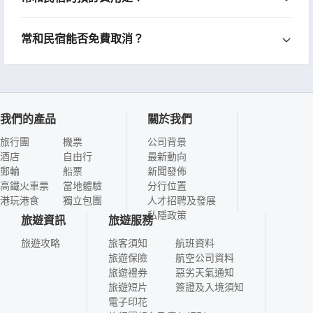
常和民宿能否免費取消？
我們的產品
關於我們
旅行團
機票
公司背景
酒店
自由行
最新動向
郵輪
船票
新聞發佈
高鐵火車票
當地體驗
分行位置
港玩港食
獨立包團
人才招聘及發展
私隱政策
旅遊資訊
旅遊服務
旅遊攻略
旅客須知
航班資料
旅遊保險
航空公司資料
旅遊禮券
惡劣天氣通知
旅遊短片
簽證及入境須知
電子印花