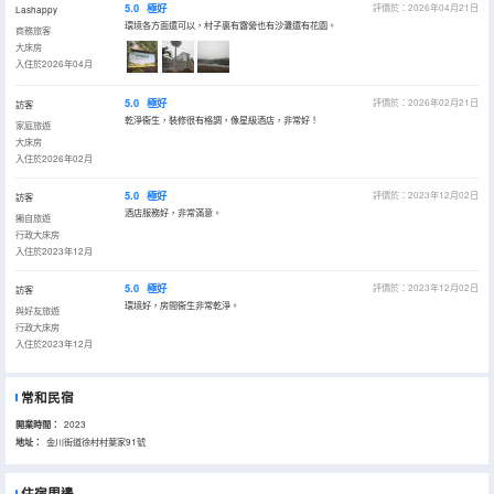
5.0
極好
評價於：2026年04月21日
Lashappy
環境各方面還可以，村子裏有露營也有沙灘還有花園。
商務旅客
大床房
入住於2026年04月
5.0
極好
評價於：2026年02月21日
訪客
乾淨衞生，裝修很有格調，像星級酒店，非常好！
家庭旅遊
大床房
入住於2026年02月
5.0
極好
評價於：2023年12月02日
訪客
酒店服務好，非常滿意。
獨自旅遊
行政大床房
入住於2023年12月
5.0
極好
評價於：2023年12月02日
訪客
環境好，房間衞生非常乾淨。
與好友旅遊
行政大床房
入住於2023年12月
常和民宿
開業時間：
2023
地址：
金川街道徐村村葉家91號
住宿周邊