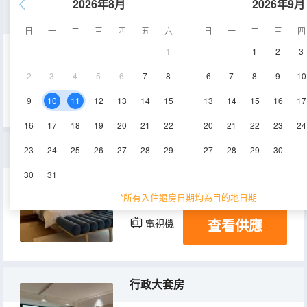
2026年8月
2026年9月
豪華雙人間
日
一
二
三
四
五
六
日
一
二
三
四
1
1
2
3
20-25㎡
2-3層
空調
2
3
4
5
6
7
8
6
7
8
9
10
查看供應
電視機
9
10
11
12
13
14
15
13
14
15
16
17
16
17
18
19
20
21
22
20
21
22
23
24
豪華景觀大床房
23
24
25
26
27
28
29
27
28
29
30
30
31
25㎡
2層
空調
*所有入住退房日期均為目的地日期
查看供應
電視機
行政大套房