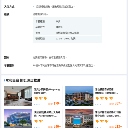
入住方式
提供櫃枱服務。服務時間請諮詢酒店。
餐飲
酒店提供早餐。
早餐種類
中式
早餐形式
自助餐
費用
價格請直接向酒店查詢
營業時間
07:00 - 09:00 每天
寵物
允許攜帶寵物，會收取額外費用。
年齡限制
18歲以下的房客不得在沒有家長或監護人的情況下入住酒店。
常和民宿
附近酒店推薦
沐光小築民宿 (Muguang
常山礦語奇緣酒店
Homestay)
(Mineral Romance
Resort Hotel)
179+
357+
HKD
HKD
4.7
/ 5
4.7
/ 5
漢庭酒店(衢州常山天馬路
常山米藍君庭酒店(行政服
店) (HanTing Hotel
務中心店) (Milan Junting
(Quzhou Changshan
Hotel)
Tianma Road))
240+
213+
HKD
HKD
4.6
/ 5
4.6
/ 5