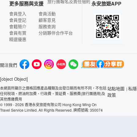
旅行團報名及責任細則
更多服務與支援
永安旅遊APP
會員登入
會員活動
會員登記
顧客意見
會籍簡介
服務查詢
會員有賞
分銷夥伴合作平台
精選優惠
關注我們
[object Object]
本網頁所顯示之價格因應產品種類及出發日期而有所不同，不包括
站點地圖
私隱
|
任何稅項、燃油附加費、行政費、簽証費、服務費(旅行團適用)及
政策
其他應繳費用
© 1999 - 2026 香港永安旅遊有限公司 Hong Kong Wing On
Travel Service Limited. All Rights Reserved. 牌照號碼: 350074