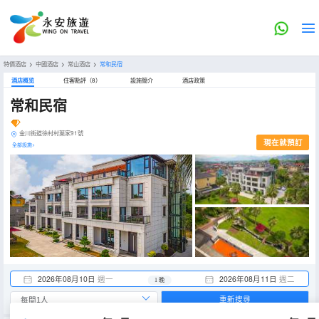
特價酒店
>
中國酒店
>
常山酒店
>
常和民宿
酒店概览
住客點評（8）
設施簡介
酒店政策
常和民宿
金川街道徐村村葉家91號
現在就預訂
全部設施>
2026年08月10日
週一
2026年08月11日
週二
1 晚
重新搜尋