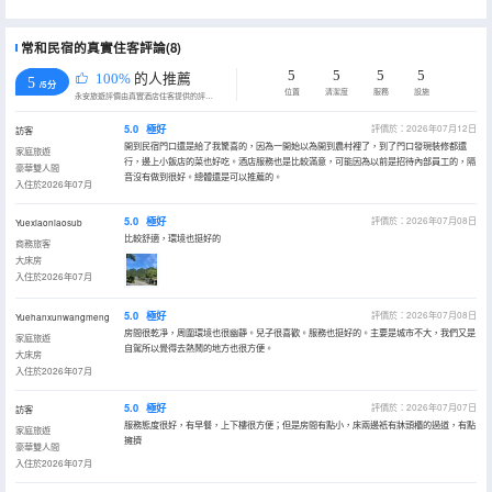
常和民宿的真實住客評論(8)
5
5
5
5
100%
的人推薦
5
/5分
位置
清潔度
服務
設施
永安旅遊評價由真實酒店住客提供的評價。
5.0
極好
評價於：2026年07月12日
訪客
開到民宿門口還是給了我驚喜的，因為一開始以為開到農村裡了，到了門口發現裝修都還
家庭旅遊
行，邊上小飯店的菜也好吃。酒店服務也是比較滿意，可能因為以前是招待內部員工的，隔
豪華雙人間
音沒有做到很好。總體還是可以推薦的。
入住於2026年07月
5.0
極好
評價於：2026年07月08日
Yuexiaoniaosub
比較舒適，環境也挺好的
商務旅客
大床房
入住於2026年07月
5.0
極好
評價於：2026年07月08日
Yuehanxunwangmeng
房間很乾凈，周圍環境也很幽靜。兒子很喜歡。服務也挺好的。主要是城市不大，我們又是
家庭旅遊
自駕所以覺得去熱鬧的地方也很方便。
大床房
入住於2026年07月
5.0
極好
評價於：2026年07月07日
訪客
服務態度很好，有早餐，上下樓很方便；但是房間有點小，床兩邊衹有牀頭櫃的過道，有點
家庭旅遊
擁擠
豪華雙人間
入住於2026年07月