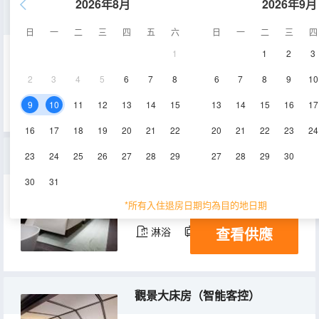
2026年8月
2026年9月
觀堂大床房（智能客控）
日
一
二
三
四
五
六
日
一
二
三
四
1
1
2
3
38-46㎡
1-3層
空調
2
3
4
5
6
7
8
6
7
8
9
10
查看供應
淋浴
電視機
冰箱
9
10
11
12
13
14
15
13
14
15
16
17
16
17
18
19
20
21
22
20
21
22
23
24
觀景雙床房（智能客控）
23
24
25
26
27
28
29
27
28
29
30
30
31
38-48㎡
1-3層
空調
*所有入住退房日期均為目的地日期
查看供應
淋浴
電視機
冰箱
觀景大床房（智能客控）