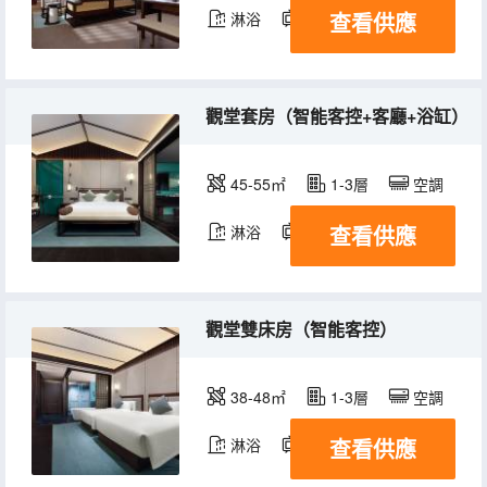
查看供應
淋浴
電視機
觀堂套房（智能客控+客廳+浴缸）
45-55㎡
1-3層
空調
查看供應
淋浴
電視機
冰箱
觀堂雙床房（智能客控）
38-48㎡
1-3層
空調
查看供應
淋浴
電視機
冰箱