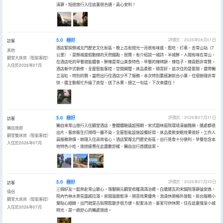
清靜，短途旅行入住這裏很合適，真心安利！
5.0
極好
評價於：2026年08月01日
訪客
酒店緊挨縣城北門歷史文化街區，晚上古街燈光一亮很有味道，逛吃、打車、去常山站（7
其他
公里），是縣城度假動線的天然錨點，很贊。有介紹説一城詩，半城鮮，人間有味在常山，
觀堂大床房（智能客控）
在酒店吃的早餐就能體會。鮮辣是常山美食特色，早餐的辣烤餅，辣包子，辣貢麪非常贊。
入住於2026年07月
酒店新中式裝修，全屋智能客控，空間開闊，床品柔軟，隔音好，這次住的是套間，還帶獨
立浴缸，特別的贊。當然出行住酒店少不了服務，本次特別要感謝前台小葉，住宿辦理非常
快、還主動幫忙升級了房型、送了水果。總之一句話，下次來還住！
5.0
極好
評價於：2026年07月31日
訪客
獨自來常山旅行入住觀堂酒店，整體體驗遠超預期。宋式園林庭院環境清幽雅緻，隨處都很
獨自旅遊
出片。客房衞生打掃得一塵不染，全屋智能設施設備好用，床品柔軟安眠效果很好。工作人
觀堂雙床房（智能客控）
員服務熱情，辦理入住高效省心。酒店緊鄰北門歷史街區，出行覓食十分便利，早餐包含本
入住於2026年07月
地特色小吃，旅途疲憊在此盡數舒緩，獨自出行首選這家。
5.0
極好
評價於：2026年07月30日
訪客
三倆好友一起奔赴常山散心，落腳開元觀堂收穫滿滿治癒。白牆黛瓦的宋韻院落靜謐安逸，
情侶
院內竹林水景氛圍感拉滿。房間寬敞乾淨，隔音效果優秀，泡澡休憩格外放鬆。前台服務小
觀堂大床房（智能客控）
葉貼心細緻，出門就是古街閑逛散步很方便。配套泳池、茶室可供休閑，住在這裏慢享小城
入住於2026年07月
時光，是一趟舒心的獨處旅途。