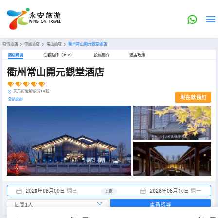
特價酒店
>
中國酒店
>
常山酒店
>
衢州常山開元觀堂酒店
酒店概览
住客點評（992）
設施簡介
酒店政策
衢州常山開元觀堂酒店
天馬街道解放街14號
現在就預訂
全部設施>
2026年08月09日
週日
2026年08月10日
週一
1 晚
重新搜尋