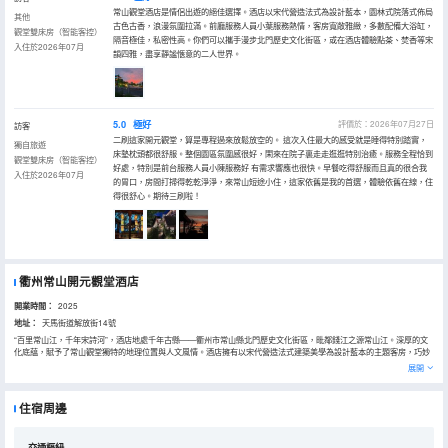
常山觀堂酒店是情侶出遊的絕佳選擇。酒店以宋代營造法式為設計藍本，園林式院落式佈局
其他
古色古香，浪漫氛圍拉滿。前廳服務人員小葉服務熱情，客房寬敞雅緻，多數配備大浴缸，
觀堂雙床房（智能客控）
隔音極佳，私密性高。你們可以攜手漫步北門歷史文化街區，或在酒店體驗點茶、焚香等宋
入住於2026年07月
韻四雅，盡享靜謐愜意的二人世界。
5.0
極好
評價於：2026年07月27日
訪客
二刷這家開元觀堂，算是專程過來放鬆放空的。 這次入住最大的感受就是睡得特別踏實，
獨自旅遊
床墊枕頭都很舒服。整個園區氛圍感很好，閑來在院子裏走走逛逛特別治癒。服務全程恰到
觀堂雙床房（智能客控）
好處，特別是前台服務人員小陳服務好 有需求響應也很快。早餐吃得舒服而且真的很合我
入住於2026年07月
的胃口，房間打掃得乾乾淨淨，來常山短途小住，這家依舊是我的首選，體驗依舊在線，住
得很舒心。期待三刷啦！
衢州常山開元觀堂酒店
開業時間：
2025
地址：
天馬街道解放街14號
“百里常山江，千年宋詩河”，酒店地處千年古縣——衢州市常山縣北門歷史文化街區，毗鄰錢江之源常山江。深厚的文
化底藴，賦予了常山觀堂獨特的地理位置與人文風情。酒店擁有以宋代營造法式建築美學為設計藍本的主題客房，巧妙
將傳統文化與現代舒適完美結合，特別設置的“點茶、焚香、插花、掛畫”四雅體驗區，每一處細節都透露出宋代的優雅
展開
與風華，使您彷彿置身於千年之前的文人詩會之中，體驗宋代傳統文化的詩酒花茶香之意境。 在這裏，歷史與現代交相
輝映，傳統與創新相互融合，無論是尋找一份寧靜的度假時光，還是帶着孩子探索傳統文化的魅力，又或是安排一場商
務會議、浪漫婚典，衢州常山觀堂都是您的理想之選！
住宿周邊
交通樞紐