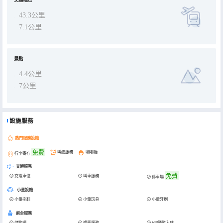
43.3公里
7.1公里
景點
4.4公里
7公里
設施服務
熱門服務設施
免費
叫醒服務
咖啡廳
行李寄存
交通服務
免費
充電車位
叫車服務
停車場
小童設施
小童拖鞋
小童玩具
小童牙刷
前台服務
儲物櫃
禮賓服務
VIP通道入住