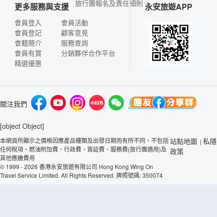
旅行團報名及責任細則
更多服務與支援
永安旅遊APP
會員登入
會員活動
會員登記
顧客意見
會籍簡介
服務查詢
會員有賞
分銷夥伴合作平台
精選優惠
關注我們
[object Object]
本網頁所顯示之價格因應產品種類及出發日期而有所不同，不包括
站點地圖
私隱
|
任何稅項、燃油附加費、行政費、簽証費、服務費(旅行團適用)及
政策
其他應繳費用
© 1999 - 2026 香港永安旅遊有限公司 Hong Kong Wing On
Travel Service Limited. All Rights Reserved. 牌照號碼: 350074