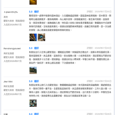
5.0
極好
評價於：2026年07月30日
💄qiwenEmy🐑
難得尋到一處鬧中取靜的園林酒店，入住體驗遠超預期。園區園林造景精緻，草木繁茂，閑
其他
暇時沿着迴廊散步，聽鳥鳴陣陣，內心格外安寧。房間維護到位，衞生無可挑剔，設施齊
觀堂大床房（智能客控）
全，隔音效果很好。服務細緻入微，特別是小徐和小劉有需求響應迅速。整體融合中式美學
入住於2026年07月
與現代舒適感，沒有過度商業化。很適合放慢節奏休閑度假，逃離日常的疲憊，是一次治癒
的旅程，真心推薦給喜歡安靜園林景緻的朋友。
5.0
極好
評價於：2026年07月30日
Renshengyouwei
和朋友出行入住常山觀堂酒店，體驗超出預期！宋韻庭院古雅出片，迴廊水景氛圍感拉滿。
與好友旅遊
客房寬敞乾淨，床品柔軟，設施齊全。前台服務小葉，小吳熱情高效，酒店緊鄰北門歷史街
觀堂大床房（智能客控）
區，飯後散步十分方便。環境靜謐，很適合好友小聚休閑，早餐口味不錯。整體性價比高，
入住於2026年07月
朋友們一致好評，來常山遊玩首選，下次還會再來。
5.0
極好
評價於：2026年07月30日
Jike1984
和朋友來常山旅行入住觀堂酒店，整體體驗遠超預期。宋式園林庭院清幽雅緻，隨處都很出
與好友旅遊
片。客房打掃得一塵不染，全屋智能設施好用，床品柔軟安眠效果很好。工作人員小葉，小
觀堂大床房（智能客控）
陳待人温和，辦理入住高效省心。酒店緊鄰北門歷史街區，出行覓食十分便利，早餐包含本
入住於2026年07月
地特色小吃，旅途疲憊在此盡數舒緩，朋友出行首選這家準沒錯！👍
5.0
極好
評價於：2026年07月28日
訪客