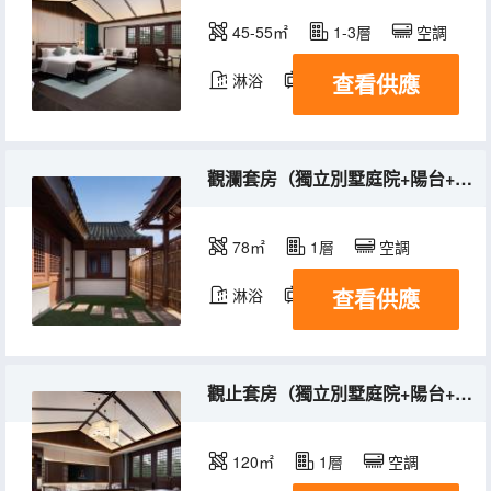
45-55㎡
1-3層
空調
查看供應
淋浴
電視機
冰箱
觀瀾套房（獨立別墅庭院+陽台+浴缸）
78㎡
1層
空調
查看供應
淋浴
電視機
冰箱
觀止套房（獨立別墅庭院+陽台+浴缸）
120㎡
1層
空調