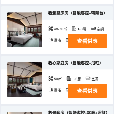
觀瀾雙床房（智能客控+帶陽台）
48-70㎡
1-3層
空調
查看供應
淋浴
電視機
冰箱
觀心家庭房（智能客控+浴缸）
50㎡
1-2層
空調
查看供應
淋浴
電視機
冰箱
觀景套房（智能客控+客廳+浴缸）