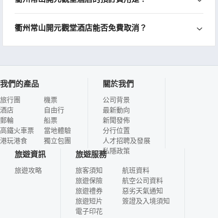
衢州常山開元觀堂酒店能否免費取消？
我們的產品
關於我們
旅行團
機票
公司背景
酒店
自由行
最新動向
郵輪
船票
新聞發佈
高鐵火車票
當地體驗
分行位置
港玩港食
獨立包團
人才招聘及發展
私隱政策
旅遊資訊
旅遊服務
旅遊攻略
旅客須知
航班資料
旅遊保險
航空公司資料
旅遊禮券
惡劣天氣通知
旅遊短片
簽證及入境須知
電子印花