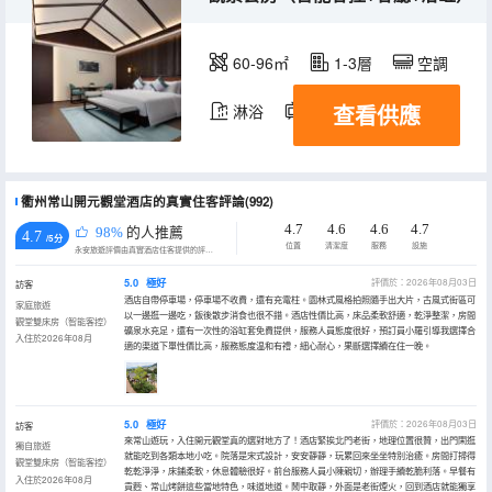
60-96㎡
1-3層
空調
查看供應
淋浴
電視機
冰箱
衢州常山開元觀堂酒店的真實住客評論(992)
4.7
4.6
4.6
4.7
98%
的人推薦
4.7
/5分
位置
清潔度
服務
設施
永安旅遊評價由真實酒店住客提供的評價。
5.0
極好
評價於：2026年08月03日
訪客
酒店自帶停車場，停車場不收費，還有充電柱。園林式風格拍照隨手出大片，古風式街區可
家庭旅遊
以一邊逛一邊吃，飯後散步消食也很不錯。酒店性價比高，床品柔軟舒適，乾淨整潔，房間
觀堂雙床房（智能客控）
礦泉水充足，還有一次性的浴缸套免費提供，服務人員態度很好，預訂員小羅引導我選擇合
入住於2026年08月
適的渠道下單性價比高，服務態度温和有禮，細心耐心，果斷選擇續在住一晚。
5.0
極好
評價於：2026年08月03日
訪客
來常山遊玩，入住開元觀堂真的選對地方了！酒店緊挨北門老街，地理位置很贊，出門閑逛
獨自旅遊
就能吃到各類本地小吃。院落是宋式設計，安安靜靜，玩累回來坐坐特別治癒。房間打掃得
觀堂雙床房（智能客控）
乾乾淨淨，床鋪柔軟，休息體驗很好。前台服務人員小陳親切，辦理手續乾脆利落。早餐有
入住於2026年08月
貢麪、常山烤餅這些當地特色，味道地道。鬧中取靜，外面是老街煙火，回到酒店就能獨享