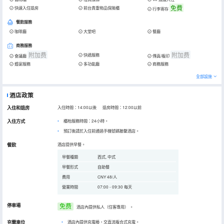
免費
快速入住退房
前台貴重物品保險櫃
行李寄存
餐飲服務
咖啡廳
大堂吧
餐廳
商務服務
附加费
附加费
快遞服務
會議廳
傳真/複印
婚宴服務
多功能廳
商務服務
全部設施
酒店政策
入住和退房
入住時間：14:00以後 退房時間：12:00以前
入住方式
櫃枱服務時間：24小時。
預訂後請於入住前通過手機號碼聯繫酒店。
餐飲
酒店提供早餐。
早餐種類
西式, 中式
早餐形式
自助餐
費用
CNY 48/人
營業時間
07:00 - 09:30 每天
停車場
免费
酒店內提供私人（住客專用）
。
充電車位
•
酒店內提供充電樁，交直流複合式充電。