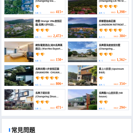
(Changxing tea
(Changxing Lin Yin tea
mountain residence
language homestay)
Inn)
415+
1,398+
HKD
HKD
3.8
/ 5
4.9
/ 5
橙墅 Orange Villa度假莊
原鄉雷迪森莊園
園(長興川步村店)
(LANDISON RETREAT
(Orange Villa Resort
YUANXIANG)
(Changxing Chuanbu
Village))
2,472+
384+
HKD
HKD
4.5
/ 5
4.2
/ 5
網魚電競酒店(湖州長興萬
長興雲深處度假別墅
達店) (WanYoo Esports
(Changxing
Hotel (Huzhou
Yunshenchu Villa)
Changxing Wanda))
150+
1,562+
HKD
HKD
4.8
/ 5
4
/ 5
長興尚隱川步度假莊園
最上川民宿 (Upstream
(SHANGYIN · CHUANBU
B&B)
RETREAT)
806+
354+
HKD
HKD
4.5
/ 5
4.9
/ 5
長興子諾民宿
長興龍川山居民宿 (hill
(Changxing Zinuo
house)
Homestay)
471+
294+
HKD
HKD
3.8
/ 5
4.9
/ 5
常見問題