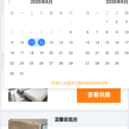
2026年8月
2026年9月
豪華大床房
日
一
二
三
四
五
六
日
一
二
三
四
1
1
2
3
25㎡
5層
2
3
4
5
6
7
8
6
7
8
9
10
查看供應
9
10
11
12
13
14
15
13
14
15
16
17
16
17
18
19
20
21
22
20
21
22
23
24
整層5間包房
23
24
25
26
27
28
29
27
28
29
30
30
31
150㎡
2-4層
*所有入住退房日期均為目的地日期
查看供應
温馨家庭房