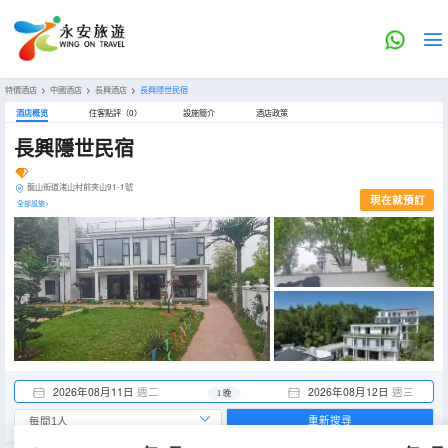
特價酒店
>
中國酒店
>
長興酒店
>
長興隱世民宿
酒店概览
住客點評（0）
設施簡介
酒店政策
長興隱世民宿
龍山街道渚山村前夾山91-1號
現在就預訂
全部設施>
2026年08月11日
週二
2026年08月12日
週三
1 晚
重新搜尋