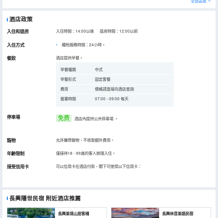
全部設施
酒店政策
入住和退房
入住時間：14:00以後 退房時間：12:00以前
入住方式
櫃枱服務時間：24小時。
餐飲
酒店提供早餐。
早餐種類
中式
早餐形式
固定套餐
費用
價格請直接向酒店查詢
營業時間
07:00 - 09:00 每天
停車場
免费
酒店內提供公共停車場
。
寵物
允許攜帶寵物，不收取額外費用。
年齡限制
僅接待18 - 99歲的客人辦理入住。
接受信用卡
可以信用卡在酒店付款，閣下可使用以下信用卡：
長興隱世民宿
附近酒店推薦
長興茶境山居客棧
長興林音茶語民宿