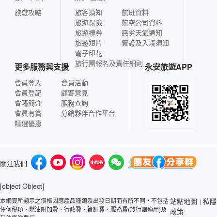
旅遊攻略
旅客須知
航班資料
旅遊保險
航空公司資料
旅遊禮券
惡劣天氣通知
旅遊短片
簽證及入境須知
電子印花
旅行團報名及責任細則
更多服務與支援
永安旅遊APP
會員登入
會員活動
會員登記
顧客意見
會籍簡介
服務查詢
會員有賞
分銷夥伴合作平台
精選優惠
關注我們
[object Object]
本網頁所顯示之價格因應產品種類及出發日期而有所不同，不包括
站點地圖
私隱
|
任何稅項、燃油附加費、行政費、簽証費、服務費(旅行團適用)及
政策