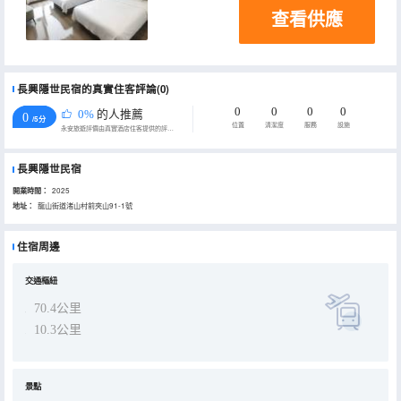
查看供應
長興隱世民宿的真實住客評論(0)
0
0
0
0
0%
的人推薦
0
/5分
位置
清潔度
服務
設施
永安旅遊評價由真實酒店住客提供的評價。
長興隱世民宿
開業時間：
2025
地址：
龍山街道渚山村前夾山91-1號
住宿周邊
交通樞紐
70.4公里
10.3公里
景點