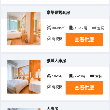
豪華景觀套房
30-38㎡
16-17層
空調
查看供應
電視機
雅緻大床房
18-24㎡
2-28層
空調
查看供應
電視機
大床房