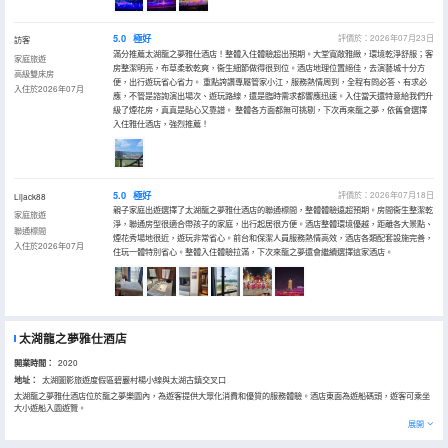
5.0
極好
評價於：2026年07月23日
訪客
滿分推薦太湖龍之夢雅仕酒店！整體入住體驗超出預期。大堂寬敞雅緻，環境乾淨舒服；客
家庭旅遊
房整潔明亮，布草柔軟乾爽，衞生細節做得很到位。酒店地理位置絕佳，去演藝城十分方
高級雙床房
便，出行遊玩省心省力。 重點誇讚專屬管家小江，服務熱情周到，全程有問必答、有求必
入住於2026年07月
應，不管是諮詢演出場次、遊玩路線，還是臨時需求都響應迅速。入住當天還特意給我們升
級了煙花房，真真是貼心又靠譜。 整體各方面都無可挑剔，下次再來龍之夢，依舊會選擇
入住雅仕酒店，強烈推薦！
5.0
極好
評價於：2026年07月18日
Lijack88
親子家庭出遊選擇了太湖龍之夢雅仕酒店的聯通標間，整體體驗遠超預期。房間衞生整潔乾
家庭旅遊
淨，聯通房型很適合帶孩子的家庭，出行起居很方便。酒店整體環境優越，距離各大景點、
聯通標間
煙花秀場地很近，遊玩非常省心。前台和保潔人員服務熱情高效，酒店各類配套設施完善，
入住於2026年07月
住玩一體特別省心。整體入住體驗拉滿，下次來龍之夢還會繼續選擇這家酒店。
太湖龍之夢雅仕酒店
開業時間：
2020
地址：
太湖圖影旅遊度假區碧巖村楊小線與太湖古鎮交叉口
太湖龍之夢雅仕酒店位於龍之夢樂園內，為遊客提供大眾化消費和優質的服務體驗。酒店東面為遊船碼頭，遊客可乘坐
大小遊船入園遊覽。
展開