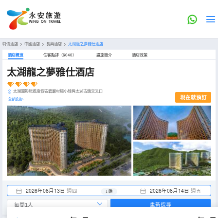
特價酒店
>
中國酒店
>
長興酒店
>
太湖龍之夢雅仕酒店
酒店概览
住客點評（6040）
設施簡介
酒店政策
太湖龍之夢雅仕酒店
太湖圖影旅遊度假區碧巖村楊小線與太湖古鎮交叉口
現在就預訂
全部設施>
2026年08月13日
週四
2026年08月14日
週五
1 晚
重新搜尋