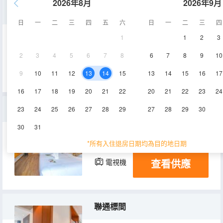
2026年8月
2026年9月
煙花豪華景觀大床房
日
一
二
三
四
五
六
日
一
二
三
四
1
1
2
3
18-24㎡
5-28層
空調
2
3
4
5
6
7
8
6
7
8
9
10
查看供應
電視機
9
10
11
12
13
14
15
13
14
15
16
17
16
17
18
19
20
21
22
20
21
22
23
24
高級雙床房
23
24
25
26
27
28
29
27
28
29
30
30
31
18-24㎡
2-28層
空調
*所有入住退房日期均為目的地日期
查看供應
電視機
聯通標間