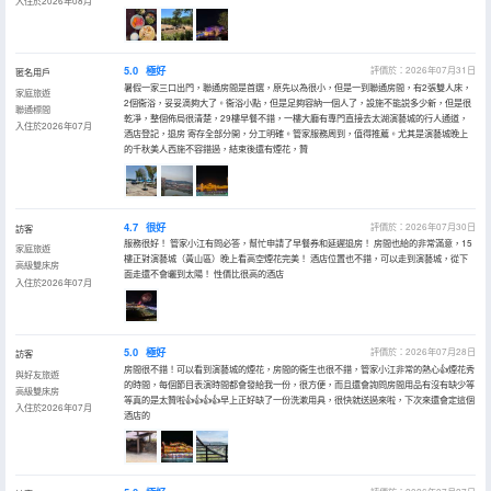
入住於2026年08月
5.0
極好
評價於：2026年07月31日
匿名用戶
暑假一家三口出門，聯通房間是首選，原先以為很小，但是一到聯通房間，有2張雙人床，
家庭旅遊
2個衞浴，妥妥滴夠大了。衞浴小點，但是足夠容納一個人了，設施不能説多少新，但是很
聯通標間
乾凈，整個佈局很清楚，29樓早餐不錯，一樓大廳有專門直接去太湖演藝城的行人通道，
入住於2026年07月
酒店登記，退房 寄存全部分開，分工明確。管家服務周到，值得推薦。尤其是演藝城晚上
的千秋美人西施不容錯過，結束後還有煙花，贊
4.7
很好
評價於：2026年07月30日
訪客
服務很好！ 管家小江有問必答，幫忙申請了早餐券和延遲退房！ 房間也給的非常滿意，15
家庭旅遊
樓正對演藝城（黃山區）晚上看高空煙花完美！ 酒店位置也不錯，可以走到演藝城，從下
高級雙床房
面走還不會曬到太陽！ 性價比很高的酒店
入住於2026年07月
5.0
極好
評價於：2026年07月28日
訪客
房間很不錯！可以看到演藝城的煙花，房間的衞生也很不錯，管家小江非常的熱心👍煙花秀
與好友旅遊
的時間，每個節目表演時間都會發給我一份，很方便，而且還會詢問房間用品有沒有缺少等
高級雙床房
等真的是太贊啦👍👍👍👍早上正好缺了一份洗漱用具，很快就送過來啦，下次來還會定這個
入住於2026年07月
酒店的