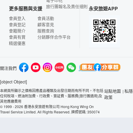
電子印花
旅行團報名及責任細則
更多服務與支援
永安旅遊APP
會員登入
會員活動
會員登記
顧客意見
會籍簡介
服務查詢
會員有賞
分銷夥伴合作平台
精選優惠
關注我們
[object Object]
本網頁所顯示之價格因應產品種類及出發日期而有所不同，不包括
站點地圖
私隱
|
任何稅項、燃油附加費、行政費、簽証費、服務費(旅行團適用)及
政策
其他應繳費用
© 1999 - 2026 香港永安旅遊有限公司 Hong Kong Wing On
Travel Service Limited. All Rights Reserved. 牌照號碼: 350074