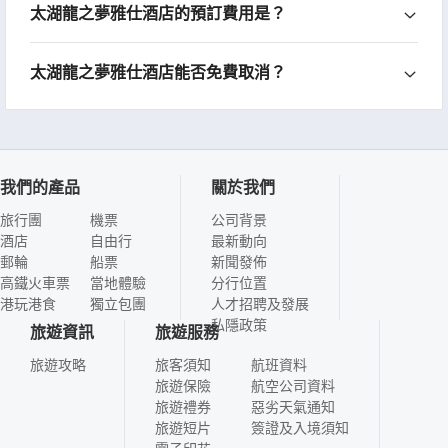
太湖龍之夢雅仕酒店的預訂費用是？
太湖龍之夢雅仕酒店能否免費取消？
我們的產品
關於我們
旅行團
機票
公司背景
酒店
自由行
最新動向
郵輪
船票
新聞發佈
高鐵火車票
當地體驗
分行位置
港玩港食
獨立包團
人才招聘及發展
私隱政策
旅遊資訊
旅遊服務
旅遊攻略
旅客須知
航班資料
旅遊保險
航空公司資料
旅遊禮券
惡劣天氣通知
旅遊短片
簽證及入境須知