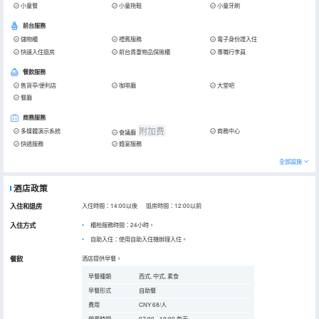
小童餐
小童拖鞋
小童牙刷
前台服務
儲物櫃
禮賓服務
電子身份證入住
快速入住退房
前台貴重物品保險櫃
專職行李員
餐飲服務
售貨亭/便利店
咖啡廳
大堂吧
餐廳
商務服務
附加费
多媒體演示系統
商務中心
會議廳
快遞服務
婚宴服務
全部設施
酒店政策
入住和退房
入住時間：14:00以後 退房時間：12:00以前
入住方式
櫃枱服務時間：24小時。
自助入住：使用自助入住機辦理入住。
餐飲
酒店提供早餐。
早餐種類
西式, 中式, 素食
早餐形式
自助餐
費用
CNY 68/人
營業時間
07:00 - 10:00 每天