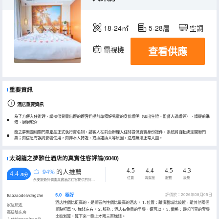
18-24㎡
5-28層
空調
查看供應
電視機
重要資訊
酒店重要資訊
為了方便入住辦理，請攜帶兒童出遊的遊客們提前準備好兒童的身份證明（如出生證、監督人憑證等），請提前準
備，謝謝配合
龍之夢樂園相關門票產品正式執行實名制，請客人在前台辦理入住時提供真實身份證件，系統將自動綁定關聯門
票；如信息有誤將影響使用，如非本人持證、或換證換人等原因，造成無法正常入園。
太湖龍之夢雅仕酒店的真實住客評論(6040)
4.5
4.4
4.5
4.3
94%
的人推薦
4.4
/5分
位置
清潔度
服務
設施
永安旅遊評價由真實酒店住客提供的評價。
5.0
極好
評價於：2026年08月05日
Baozaodelvxingzhe
酒店性價比挺高的，是景區內性價比最高的酒店。 1. 位置：離演藝城比較近，離其他兩個
家庭旅遊
景點打車 10 塊錢左右。 2. 服務：酒店有免費的早餐，還可以。 3. 價格：買送門票的套餐
高級雙床房
比較划算，算下來一晚上才兩三百塊錢。