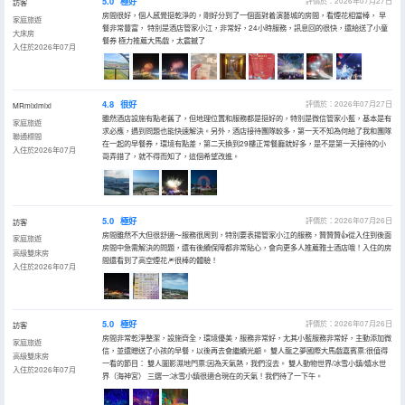
5.0
極好
評價於：2026年07月27日
訪客
房間很好，個人感覺挺乾淨的，剛好分到了一個面對着演藝城的房間，看煙花相當棒， 早
家庭旅遊
餐非常豐富， 特別是酒店管家小江，非常好，24小時服務，訊息回的很快，還給送了小童
大床房
餐券 極力推薦大馬戲，太震撼了
入住於2026年07月
4.8
很好
評價於：2026年07月27日
MRmiximixi
雖然酒店設施有點老舊了，但地理位置和服務都是挺好的，特別是微信管家小藍，基本是有
家庭旅遊
求必應，遇到問題也能快速解決。另外，酒店接待團隊較多，第一天不知為何給了我和團隊
聯通標間
在一起的早餐券，環境有點差，第二天換到29樓正常餐廳就好多，是不是第一天接待的小
入住於2026年07月
哥弄錯了，就不得而知了，這個希望改進。
5.0
極好
評價於：2026年07月26日
訪客
房間雖然不大但很舒適～服務很周到，特別要表揚管家小江的服務，贊贊贊👍從入住到後面
家庭旅遊
房間中急需解決的問題，還有後續保障都非常貼心，會向更多人推薦雅士酒店哦！入住的房
高級雙床房
間還看到了高空煙花🎆很棒的體驗！
入住於2026年07月
5.0
極好
評價於：2026年07月26日
訪客
房間非常乾淨整潔，設施齊全，環境優美，服務非常好，尢其小藍服務非常好，主動添加微
家庭旅遊
信，並還贈送了小孩的早餐，以後再去會繼續光顧。 雙人龍之夢國際大馬戲嘉賓票:很值得
高級雙床房
一看的節目： 雙人圖影濕地門票:因為天氣熱，我們沒去。 雙人動物世界/冰雪小鎮/嬉水世
入住於2026年07月
界（海神宮） 三選一:冰雪小鎮很適合現在的天氣！我們待了一下午。