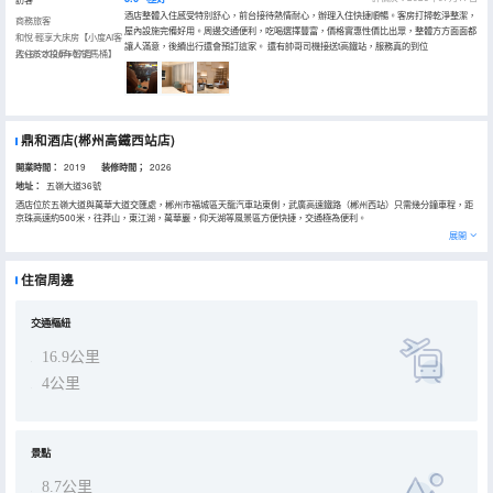
酒店整體入住感受特別舒心，前台接待熱情耐心，辦理入住快捷順暢。客房打掃乾淨整潔，
商務旅客
屋內設施完備好用。周邊交通便利，吃喝選擇豐富，價格實惠性價比出眾，整體方方面面都
和悅·輕享大床房【小度AI客
讓人滿意，後續出行還會預訂這家。 還有帥哥司機接送t高鐵站，服務真的到位
控+65寸投屏+智能馬桶】
入住於2026年07月
鼎和酒店(郴州高鐵西站店)
開業時間：
2019
装修時間；
2026
地址：
五嶺大道36號
酒店位於五嶺大道與萬華大道交匯處，郴州市福城區天龍汽車站東側，武廣高速鐵路（郴州西站）只需幾分鐘車程，距
京珠高速約500米，往莽山，東江湖，萬華巖，仰天湖等風景區方便快捷，交通極為便利。
這是豪華商務休閒度假酒店，擁有各類客房，設有西餐廳，多功能會議廳，二樓沐足養生匯，設有桑拿、沐足、美髮服
展開
務項目。
酒店提供免費贈飲水，免費手洗烘乾衣物，免費送餐服務。
酒店所有床墊採用的是航空零壓材料，對腰、肩、頸起到很好的保護作用，能促進人體血液循環，減少翻身次數，房間
住宿周邊
配有護頸記憶枕，酒店床上用品，洗漱用品，舒緩的音樂，助眠香薰，讓您一夜好眠。
交通樞紐
16.9公里
4公里
景點
8.7公里