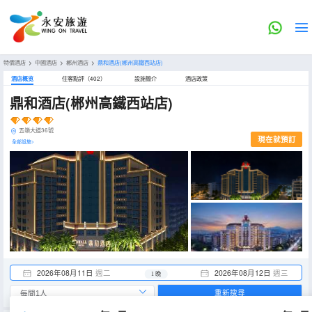
特價酒店
>
中國酒店
>
郴州酒店
>
鼎和酒店(郴州高鐵西站店)
酒店概览
住客點評（402）
設施簡介
酒店政策
鼎和酒店(郴州高鐵西站店)
五嶺大道36號
現在就預訂
全部設施>
2026年08月11日
週二
2026年08月12日
週三
1 晚
重新搜尋