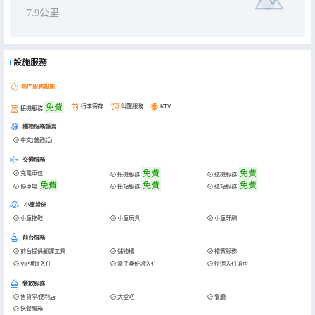
7.9公里
設施服務
熱門服務設施
免費
行李寄存
叫醒服務
KTV
接機服務
櫃枱服務語言
中文(普通話)
交通服務
免費
免費
充電車位
接機服務
送機服務
免費
免費
免費
停車場
接站服務
送站服務
小童設施
小童拖鞋
小童玩具
小童牙刷
前台服務
前台提供翻譯工具
儲物櫃
禮賓服務
VIP通道入住
電子身份證入住
快速入住退房
餐飲服務
售貨亭/便利店
大堂吧
餐廳
送餐服務