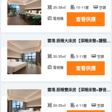
35-38㎡
10-11層
空調
查看供應
電視機
雲境·辰睡大床房【深睡床墊+護頸記憶枕+助眠香薰】
30-35㎡
3-11層
空調
查看供應
電視機
雲境·辰睡雙床房【深睡床墊+靜音門窗+晚安茶點】
30-35㎡
4-11層
空調