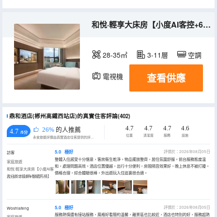
和悅·輕享大床房【小度AI客控+65寸投屏+智能馬桶】
28-35㎡
3-11層
空調
查看供應
電視機
鼎和酒店(郴州高鐵西站店)的真實住客評論(402)
4.7
4.7
4.7
4.6
26%
的人推薦
4.7
/5分
位置
清潔度
服務
設施
永安旅遊評價由真實酒店住客提供的評價。
5.0
極好
評價於：2026年08月05日
訪客
整體入住感受十分愜意，客房衞生乾淨，物品擺放整齊，居住氛圍舒服。前台服務態度温
家庭旅遊
和，處理問題高效。酒店位置優越，出行十分便利，房間隔音效果好，晚上休息不被打擾。
和悅·輕享大床房【小度AI客
價格合理，綜合體驗很棒，外出遊玩入住這裏很合適。
控+65寸投屏+智能馬桶】
入住於2026年08月
5.0
極好
評價於：2026年08月05日
Woshiafeng
服務熱情還有接站服務，風格好看簡約温馨，離景區也比較近，酒店也特別的好，服務超熱
家庭旅遊