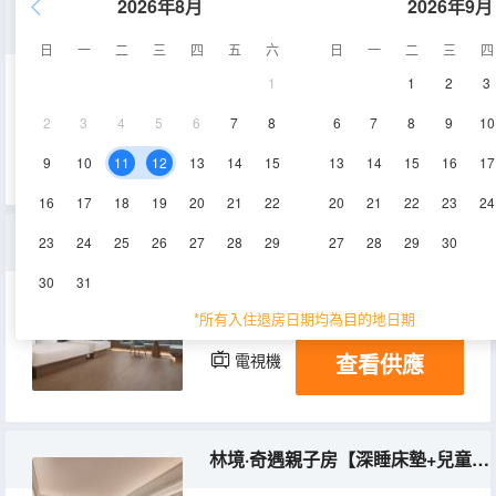
2026年8月
2026年9月
靜界·商務雙床房【深睡床墊+晚安茶點+靜音樓層】
日
一
二
三
四
五
六
日
一
二
三
四
1
1
2
3
35-38㎡
8-11層
空調
2
3
4
5
6
7
8
6
7
8
9
10
查看供應
電視機
9
10
11
12
13
14
15
13
14
15
16
17
16
17
18
19
20
21
22
20
21
22
23
24
尊享·行政套房【超大空間+商務會談桌+觀景茶飲區】
23
24
25
26
27
28
29
27
28
29
30
30
31
45-48㎡
10層
空調
*所有入住退房日期均為目的地日期
查看供應
電視機
林境·奇遇親子房【深睡床墊+兒童洗漱包+童趣主題】