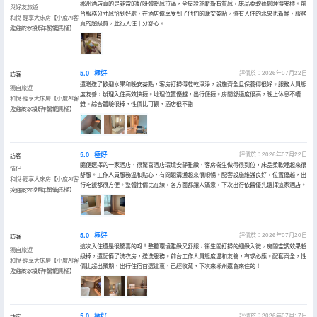
郴州酒店真的是非常的好呀體驗感拉滿，全屋設施嶄新有質感，床品柔軟蓬鬆睡得安穩。前
與好友旅遊
台服務分寸感恰到好處，在酒店還享受到了他們的晚安茶點，還有入住的水果也新鮮，服務
和悅·輕享大床房【小度AI客
真的超級贊，此行入住十分舒心。
控+65寸投屏+智能馬桶】
入住於2026年07月
5.0
極好
評價於：2026年07月22日
訪客
還贈送了歡迎水果和晚安茶點，客房打掃得乾乾淨淨，設施齊全且保養得很好。服務人員態
獨自旅遊
度友善，辦理入住高效快捷。地理位置優越，出行便捷。房間舒適度很高，晚上休息不嘈
和悅·輕享大床房【小度AI客
雜。綜合體驗很棒，性價比可觀，酒店很不錯
控+65寸投屏+智能馬桶】
入住於2026年07月
5.0
極好
評價於：2026年07月22日
訪客
隨便選擇的一家酒店，很驚喜酒店環境安靜雅緻，客房衞生做得很到位，床品柔軟睡起來很
情侶
舒服。工作人員服務温和貼心，有問題溝通起來很順暢。配套設施維護良好，位置優越，出
和悅·輕享大床房【小度AI客
行吃飯都很方便。整體性價比在線，各方面都讓人滿意，下次出行依舊優先選擇這家酒店。
控+65寸投屏+智能馬桶】
入住於2026年07月
5.0
極好
評價於：2026年07月20日
訪客
這次入住還是很驚喜的呀！整體環境雅緻又舒服，衞生間打掃的細緻入微，房間空調效果超
獨自旅遊
級棒，還配備了洗衣房，送洗服務。前台工作人員態度温和友善，有求必應。配套齊全，性
和悅·輕享大床房【小度AI客
價比超出預期，出行住宿首選這裏，已經收藏，下次來郴州還會來住的！
控+65寸投屏+智能馬桶】
入住於2026年07月
5.0
極好
評價於：2026年07月17日
訪客