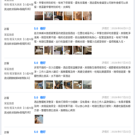
情，早餐也特別好吃，有地下停車場，還有充電樁，酒店還有會議室公司辦年會都可以承
和悅·輕享大床房【小度AI客
接，很喜歡早餐特別好吃，太棒啦
控+65寸投屏+智能馬桶】
入住於2026年08月
5.0
極好
評價於：2026年08月01日
訪客
這次來郴州旅遊最驚喜的就是這個酒店，位置在城區中心，早餐也很好吃很豐富。房間乾淨
家庭旅遊
清爽，隔音效果不錯，睡的也很安穩。前台服務周到有耐心，配套設施齊全。有地下停車
和悅·輕享大床房【小度AI客
場，地理位置優越，出行吃飯都方便，價格合理，整體入住感受很好，值得推薦入住。
控+65寸投屏+智能馬桶】
入住於2026年07月
5.0
極好
評價於：2026年07月30日
訪客
非常不錯的一次入住體驗，酒店環境温馨舒適，房間衞生做得很到位，細節都收拾得乾乾淨
家庭旅遊
淨。工作人員待人親切，服務響應及時。周邊交通便利，吃喝玩樂選擇多，睡得很踏實，整
和悅·輕享雙床房【小度AI客
體性價比很高，太不錯的一家酒店
控+深睡枕頭+拾取茶具】
入住於2026年07月
5.0
極好
評價於：2026年07月22日
訪客
酒店整體乾淨整潔，客房打掃得十分細緻，沒有異味。前台工作人員熱情耐心，有需求響應
家庭旅遊
及時。房間設施齊全，隔音效果不錯，可以安心休息。地理位置出行便利，周邊吃飯逛街都
和悅·輕享大床房【小度AI客
方便。整體性價比很高，服務貼心周到
控+65寸投屏+智能馬桶】
入住於2026年07月
5.0
極好
評價於：2026年07月22日
訪客