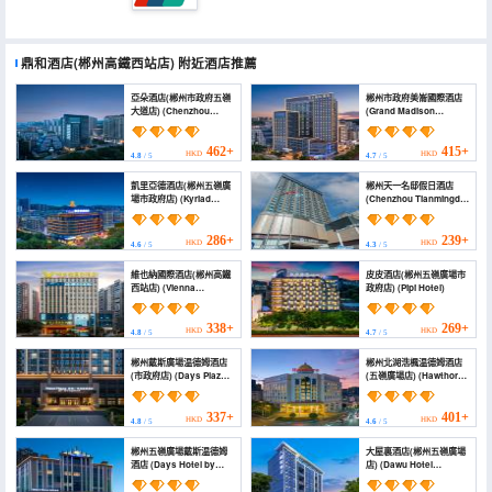
鼎和酒店(郴州高鐵西站店)
附近酒店推薦
亞朵酒店(郴州市政府五嶺
郴州市政府美崙國際酒店
大道店) (Chenzhou
(Grand Madison
Municipal Government
Chenzhou)
Wuling Avenue Atour
Hotel)
462+
415+
HKD
HKD
4.8
/ 5
4.7
/ 5
凱里亞德酒店(郴州五嶺廣
郴州天一名邸假日酒店
場市政府店) (Kyriad
(Chenzhou Tianmingdi
Marvelous Hotel
Holiday Hotel)
(Chenzhou Wuling
Plaza, Municipal
286+
239+
HKD
HKD
4.6
/ 5
4.3
/ 5
Government))
維也納國際酒店(郴州高鐵
皮皮酒店(郴州五嶺廣場市
西站店) (Vienna
政府店) (Pipi Hotel)
International Hotel
(Chenzhou High-Speed
Railway West Station))
338+
269+
HKD
HKD
4.8
/ 5
4.7
/ 5
郴州戴斯廣場温德姆酒店
郴州北湖浩楓温德姆酒店
(市政府店) (Days Plaza
(五嶺廣場店) (Hawthorn
By Wyndham
Hotel (Chenzhou
Chenzhou)
Wuling Square
Government Office
337+
401+
HKD
HKD
4.8
/ 5
4.6
/ 5
Branch))
郴州五嶺廣場戴斯温德姆
大屋裏酒店(郴州五嶺廣場
酒店 (Days Hotel by
店) (Dawu Hotel
Wyndham Chenzhou)
(Zhangzhou Wuling
Square District