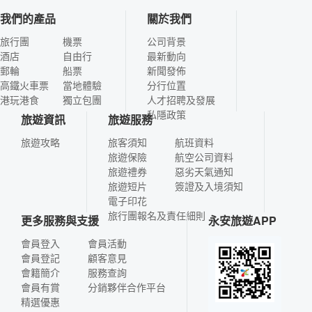
我們的產品
關於我們
旅行團
機票
公司背景
酒店
自由行
最新動向
郵輪
船票
新聞發佈
高鐵火車票
當地體驗
分行位置
港玩港食
獨立包團
人才招聘及發展
私隱政策
旅遊資訊
旅遊服務
旅遊攻略
旅客須知
航班資料
旅遊保險
航空公司資料
旅遊禮券
惡劣天氣通知
旅遊短片
簽證及入境須知
電子印花
旅行團報名及責任細則
更多服務與支援
永安旅遊APP
會員登入
會員活動
會員登記
顧客意見
會籍簡介
服務查詢
會員有賞
分銷夥伴合作平台
精選優惠