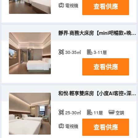
查看供應
電視機
靜界·商務大床房【mini吧暢飲+晚安茶點+靜音樓層】
30-35㎡
3-11層
查看供應
和悅·輕享雙床房【小度AI客控+深睡枕頭+拾取茶具】
25-30㎡
11層
空調
查看供應
電視機