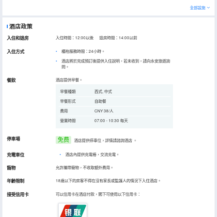
全部設施
酒店政策
入住和退房
入住時間：12:00以後 退房時間：14:00以前
入住方式
櫃枱服務時間：24小時。
酒店將於完成預訂後提供入住說明，若未收到，請向永安旅遊詢
問。
餐飲
酒店提供早餐。
早餐種類
西式, 中式
早餐形式
自助餐
費用
CNY 38/人
營業時間
07:00 - 10:30 每天
停車場
免费
酒店提供停車位，詳情請諮詢酒店
。
充電車位
•
酒店內提供充電樁，交流充電。
寵物
允許攜帶寵物，不收取額外費用。
年齡限制
18歲以下的房客不得在沒有家長或監護人的情況下入住酒店。
接受信用卡
可以信用卡在酒店付款，閣下可使用以下信用卡：