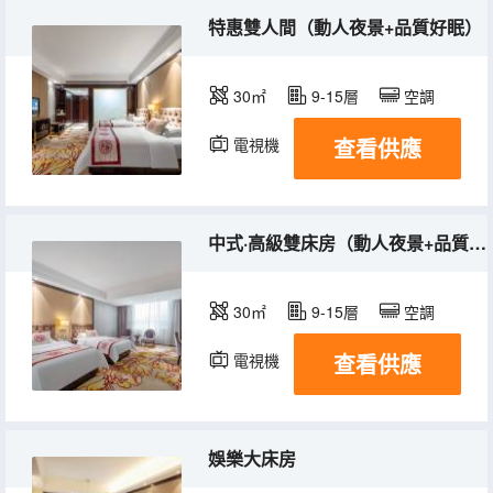
特惠雙人間（動人夜景+品質好眠）
30㎡
9-15層
空調
查看供應
電視機
中式·高級雙床房（動人夜景+品質好眠）
30㎡
9-15層
空調
查看供應
電視機
娛樂大床房