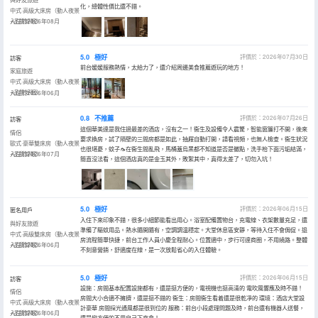
化，總體性價比還不錯。
中式·高級大床房（動人夜景
+品質好眠）
入住於2026年08月
5.0
極好
評價於：2026年07月30日
訪客
前台媛媛服務熱情，太給力了，還介紹周邊美食推薦遊玩的地方！
家庭旅遊
中式·高級大床房（動人夜景
+品質好眠）
入住於2026年06月
0.8
不推薦
評價於：2026年07月26日
訪客
這個華美達是我住過最差的酒店，沒有之一！衞生及設備令人震驚，智能窗簾打不開，後來
情侶
要求換房，試了隔壁的三間房都是如此，抽屜自動打開，請看視頻，也無人檢查。衞生狀況
歐式·豪華雙床房（動人夜景
也很堪憂，蚊子🦟在衞生間亂飛，馬桶蓋烏黑都不知道是否是黴點，洗手枱下面污垢結滿，
+品質好眠）
入住於2026年07月
簡直沒法看，這個酒店真的是金玉其外，敗絮其中，真得太差了，切勿入坑！
5.0
極好
評價於：2026年06月15日
匿名用戶
入住下來印象不錯，很多小細節能看出用心。浴室配備置物台，充電線、衣架數量充足，還
與好友旅遊
準備了驅蚊用品。熱水隨開隨有，空調調温穩定。大堂休息區安靜，等待入住不會侷促。退
中式·高級雙床房（動人夜景
房流程簡單快捷，前台工作人員小慶全程耐心。位置適中，步行可達商圈，不用繞路。整體
+品質好眠）
入住於2026年06月
不刻意營銷，舒適度在線，是一次放鬆省心的入住體驗。
5.0
極好
評價於：2026年06月15日
訪客
設施：房間基本配置設施都有，還是挺方便的，電視機也挺高清的 電吹風響應及時不錯！
情侶
房間大小合適不擁擠，還是挺不錯的 衞生：房間衞生看着還是很乾凈的 環境：酒店大堂設
中式·高級大床房（動人夜景
計豪華 房間採光通風都是很到位的 服務：前台小段處理問題及時，前台還有機器人送餐，
+品質好眠）
入住於2026年06月
還是蠻方便的不用自己下來拿！