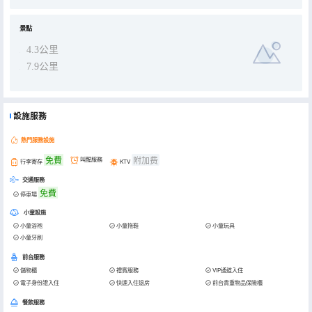
景點
4.3公里
7.9公里
設施服務
熱門服務設施
免費
附加费
叫醒服務
行李寄存
KTV
交通服務
免費
停車場
小童設施
小童浴袍
小童拖鞋
小童玩具
小童牙刷
前台服務
儲物櫃
禮賓服務
VIP通道入住
電子身份證入住
快速入住退房
前台貴重物品保險櫃
餐飲服務