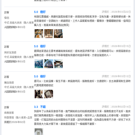
5.0
極好
評價於：2026年03月22日
訪客
地理位置優越，周邊吃飯逛街都方便。房間收拾得乾乾淨淨，沒有灰塵，床墊軟硬合適，休
情侶
息質量很好。空調給力，網速穩定，工作人員範範有禮貌、響應快，整體體驗舒服，值得回
中式·高級大床房（動人夜景
購入住。推薦來華美達酒店[微笑]
+品質好眠）
入住於2026年03月
5.0
極好
評價於：2026年03月15日
訪客
選擇這家酒店主要考慮離裕後街較近，還有就是評價不錯。入住體驗還可以，房間寬敞前台
與好友旅遊
服務也很。停車有地下停車場還有旁邊的地面停車場，方便自駕遊的人。
中式·高級雙床房（動人夜景
+品質好眠）
入住於2026年03月
5.0
極好
評價於：2026年03月12日
訪客
還可以，比較温馨，衞生不錯，夠寬敞明亮，服務態度好，交通便利，去五嶺廣場和生源時
獨自旅遊
代廣場廣場都很近
中式·高級大床房（動人夜景
+品質好眠）
入住於2026年03月
3.3
不錯
評價於：2026年02月14日
訪客
快過年了以為氣氛會很不錯，進門開始前台的姑娘就感覺很冷漠，服務態度也不友好。進房
商務旅客
間打開馬桶就看到一條頭髮。房間很大很寬敞，睡到早上八點就被路上的車吵醒，房間窗戶
特惠單間（動人夜景+品質
沒關，打電話問前台如何關閉也不清楚，説叫阿姨來關，因為還在睡覺不方便，研究了半天
好眠）
入住於2026年02月
要用很大力氣才關下來，最後還是還留了一條縫關不嚴緊。