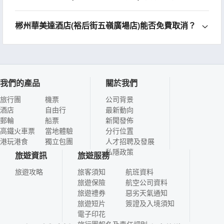
郴州華美達酒店(裕后街五嶺廣場店)能否免費取消？
我們的產品
關於我們
旅行團
機票
公司背景
酒店
自由行
最新動向
郵輪
船票
新聞發佈
高鐵火車票
當地體驗
分行位置
港玩港食
獨立包團
人才招聘及發展
私隱政策
旅遊資訊
旅遊服務
旅遊攻略
旅客須知
航班資料
旅遊保險
航空公司資料
旅遊禮券
惡劣天氣通知
旅遊短片
簽證及入境須知
電子印花