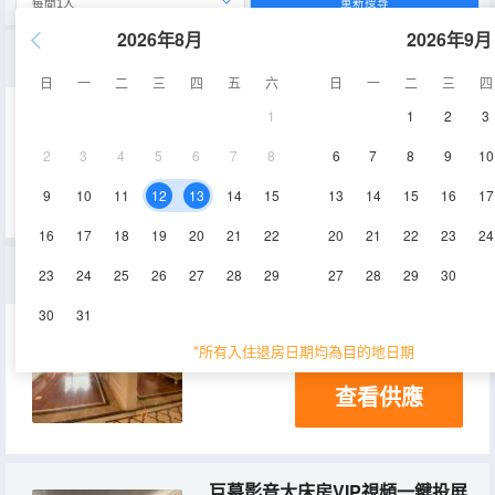
重新搜尋
2026年8月
2026年9月
歐式·豪華大床房（動人夜景+品質好眠）
日
一
二
三
四
五
六
日
一
二
三
四
1
1
2
3
30㎡
16-18層
空調
2
3
4
5
6
7
8
6
7
8
9
10
查看供應
電視機
9
10
11
12
13
14
15
13
14
15
16
17
16
17
18
19
20
21
22
20
21
22
23
24
尊享歐式大套房（三床三室一廳一廚+高空景觀）
23
24
25
26
27
28
29
27
28
29
30
30
31
90㎡
17層
*所有入住退房日期均為目的地日期
查看供應
巨幕影音大床房VIP視頻一鍵投屏