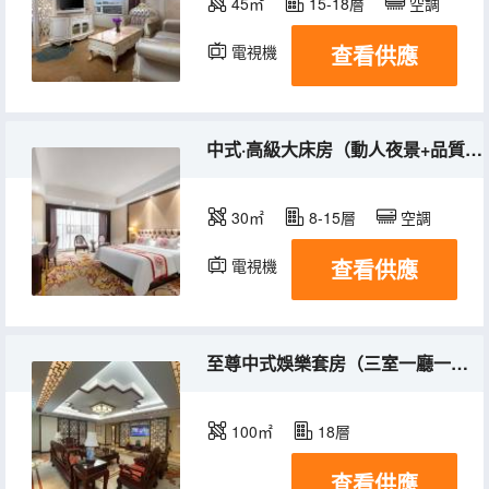
45㎡
15-18層
空調
查看供應
電視機
中式·高級大床房（動人夜景+品質好眠）
30㎡
8-15層
空調
查看供應
電視機
至尊中式娛樂套房（三室一廳一廚三衞+娛樂麻將+浴缸）
100㎡
18層
查看供應