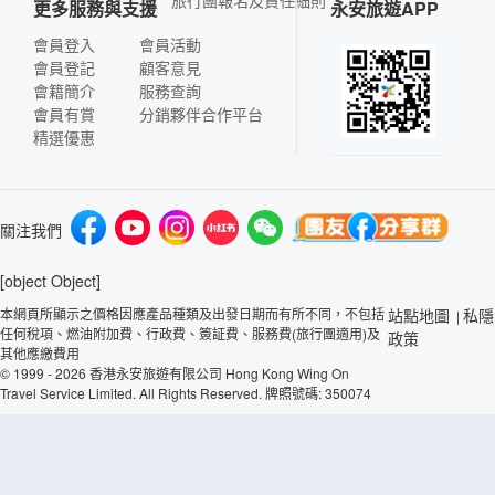
旅行團報名及責任細則
更多服務與支援
永安旅遊APP
會員登入
會員活動
會員登記
顧客意見
會籍簡介
服務查詢
會員有賞
分銷夥伴合作平台
精選優惠
關注我們
[object Object]
本網頁所顯示之價格因應產品種類及出發日期而有所不同，不包括
站點地圖
私隱
|
任何稅項、燃油附加費、行政費、簽証費、服務費(旅行團適用)及
政策
其他應繳費用
© 1999 - 2026 香港永安旅遊有限公司 Hong Kong Wing On
Travel Service Limited. All Rights Reserved. 牌照號碼: 350074