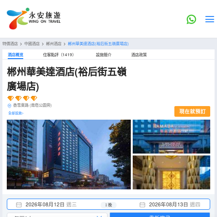
特價酒店
>
中國酒店
>
郴州酒店
>
郴州華美達酒店(裕后街五嶺廣場店)
酒店概览
住客點評（1419）
設施簡介
酒店政策
郴州華美達酒店(裕后街五嶺
廣場店)
香雪東路 (南塔公園旁)
現在就預訂
全部設施>
2026年08月12日
週三
2026年08月13日
週四
1 晚