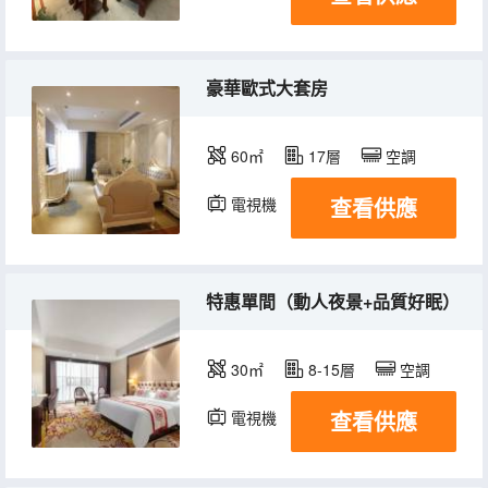
豪華歐式大套房
60㎡
17層
空調
查看供應
電視機
特惠單間（動人夜景+品質好眠）
30㎡
8-15層
空調
查看供應
電視機