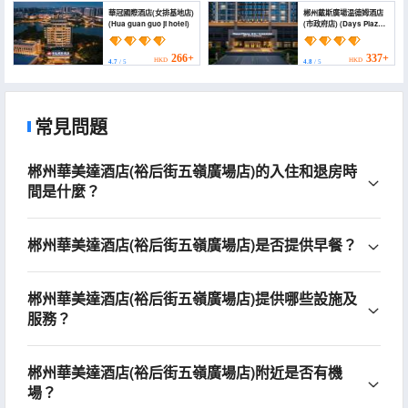
華冠國際酒店(女排基地店)
郴州戴斯廣場温德姆酒店
(Hua guan guo ji hotel)
(市政府店) (Days Plaza
By Wyndham
Chenzhou)
266+
337+
HKD
HKD
4.7
/ 5
4.8
/ 5
常見問題
郴州華美達酒店(裕后街五嶺廣場店)的入住和退房時
間是什麼？
郴州華美達酒店(裕后街五嶺廣場店)是否提供早餐？
郴州華美達酒店(裕后街五嶺廣場店)提供哪些設施及
服務？
郴州華美達酒店(裕后街五嶺廣場店)附近是否有機
場？