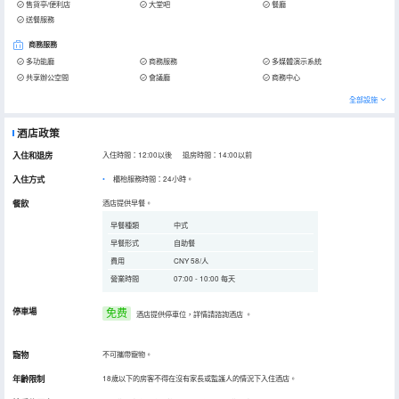
售貨亭/便利店
大堂吧
餐廳
送餐服務
商務服務
多功能廳
商務服務
多媒體演示系統
共享辦公空間
會議廳
商務中心
全部設施
酒店政策
入住和退房
入住時間：12:00以後 退房時間：14:00以前
入住方式
櫃枱服務時間：24小時。
餐飲
酒店提供早餐。
早餐種類
中式
早餐形式
自助餐
費用
CNY 58/人
營業時間
07:00 - 10:00 每天
停車場
免费
酒店提供停車位，詳情請諮詢酒店
。
寵物
不可攜帶寵物。
年齡限制
18歲以下的房客不得在沒有家長或監護人的情況下入住酒店。