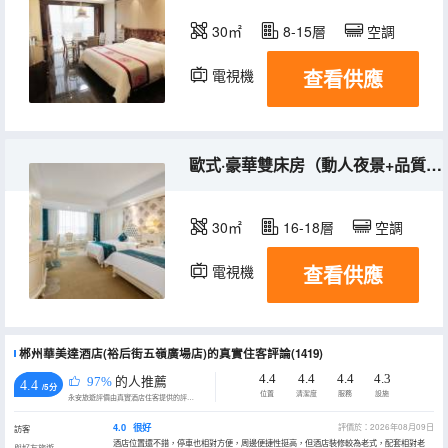
30㎡
8-15層
空調
查看供應
電視機
歐式·豪華雙床房（動人夜景+品質好眠）
30㎡
16-18層
空調
查看供應
電視機
郴州華美達酒店(裕后街五嶺廣場店)的真實住客評論(1419)
4.4
4.4
4.4
4.3
97%
的人推薦
4.4
/5分
位置
清潔度
服務
設施
永安旅遊評價由真實酒店住客提供的評價。
4.0
很好
評價於：2026年08月09日
訪客
酒店位置還不錯，停車也相對方便，周邊便捷性挺高，但酒店裝修較為老式，配套相對老
與好友旅遊