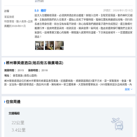
5.0
極好
評價於：2026年01月15日
訪客
這次入住體驗很滿意，必須誇誇酒店前台媛媛！辦理入住時，全程笑容滿面，動作麻利又細
家庭旅遊
緻，主動詢問我們的入住需求，還貼心告知了早餐時間、電梯位置和周邊遊玩攻略。同行的
特惠單間（動人夜景+品質
長者忘帶身份證，前台沒有絲毫不耐煩，耐心指導我們通過電子證件完成登記，還主動幫忙
好眠）
入住於2026年01月
搬運行李。退房時更是高效，核對訊息、開具發票一氣呵成，臨走前還熱情叮囑我們注意天
氣變化。這樣專業又暖心的服務，瞬間讓人感覺特別温暖，下次來這座城市，一定還選這家
酒店！
郴州華美達酒店(裕后街五嶺廣場店)
開業時間：
2015
装修時間；
2018
地址：
香雪東路 (南塔公園旁)
郴州華美達酒店位於郴州市繁華的商業區香雪東路，近國慶南路。 總建築面積近3萬平方米，是一家集客房、會議、餐
飲、足浴為一體的豪華酒店。酒店共20層，擁有郴州一家立體車庫，大堂裝修奢華氣派，265間客房設計品味高雅，內
裝精美、設施先進，功能齊全，其中單間93間，雙間170間，套房2間。中式套房精雕細刻，體現中國傳統居住文化的
展開
獨特魅力；歐式套房華麗，高雅，典雅中透着高貴。所有房間及走道採用人性化設計：燈光根據你的需要採用智能控
制，讓人感覺美崙美幻;歐式房間配有電動窗簾；所有房間設有電動浴簾、寬帶上網、衞星電視、國際國內直撥電話等設
施;酒店擁有專業洗衣房，專為本酒店客房布草服務，布草潔白、柔軟、無異味，為您帶來超凡舒暢享受；擁有裝修豪華
住宿周邊
的大小會議室共6間，可同時容納600人開會，是舉辦各種會議的理想場所。酒店為賓客提供有免費的健身房及自助洗衣
房，只為客人提供周全的服務。酒店周邊環境優美，臨近景色秀麗的南塔公園，公交線路四通八達，距離火車站及高鐵
站開車只需十幾分鍾車程。
交通樞紐
22公里
3.4公里