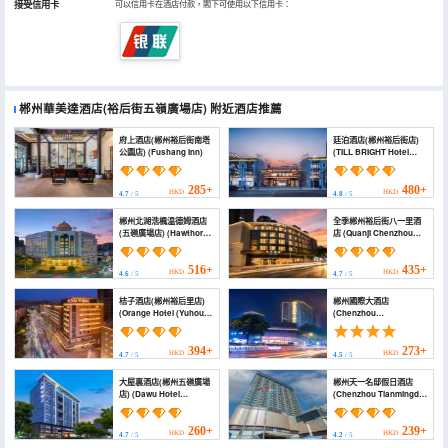
接受信用卡
可以信用卡在酒店付款，閣下可使用以下信用卡：
郴州華美達酒店(裕后街五嶺廣場店)
附近酒店推薦
府上酒店(郴州裕后街南塔
廷泊酒店(郴州裕后街店)
公園店) (Fushang Inn)
(TILL BRIGHT Hotel
(Chenzhou Yuhou
Street))
285+
480+
HKD
HKD
4.7
/ 5
4.8
/ 5
郴州北湖浩楓温德姆酒店
全季郴州裕后街八一里酒
(五嶺廣場店) (Hawthorn
店 (Quanji Chenzhou
Hotel (Chenzhou
Yuhou Street Bayili
Wuling Square
Hotel)
Government Office
516+
435+
HKD
HKD
4.6
/ 5
4.7
/ 5
Branch))
桔子酒店(郴州裕后里店)
郴州國際大酒店
(Orange Hotel (Yuhouli,
(Chenzhou
Chenzhou))
International Hotel)
394+
273+
HKD
HKD
4.7
/ 5
4.5
/ 5
大屋裏酒店(郴州五嶺廣場
郴州天一名邸假日酒店
店) (Dawu Hotel
(Chenzhou Tianmingdi
(Zhangzhou Wuling
Holiday Hotel)
Square District
Government Branch))
260+
239+
HKD
HKD
4.7
/ 5
4.2
/ 5