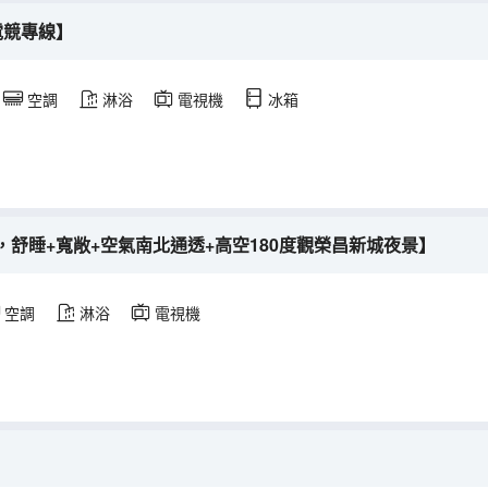
電競專線】
空調
淋浴
電視機
冰箱
舒睡+寬敞+空氣南北通透+高空180度觀榮昌新城夜景】
空調
淋浴
電視機