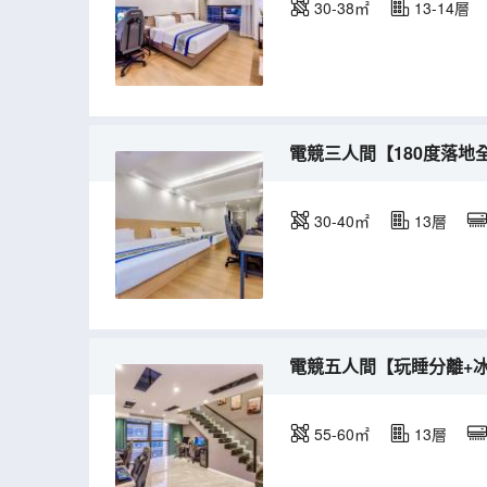
30-38㎡
13-14層
電競三人間【180度落地
30-40㎡
13層
電競五人間【玩睡分離+
55-60㎡
13層