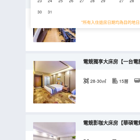
電競競技四人間【玩睡分
23
24
25
26
27
28
29
27
28
30
31
50-60㎡
13層
*所有入住退房日期均為目的地日
電競獨享大床房【一台電
28-30㎡
15層
電競影咖大床房【華碩電