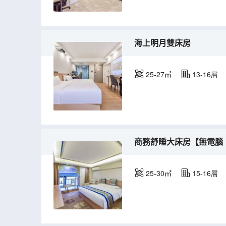
海上明月雙床房
25-27㎡
13-16層
商務舒睡大床房【無電腦
25-30㎡
15-16層