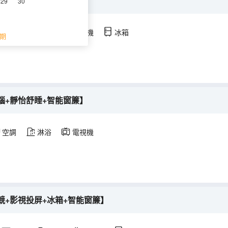
離+冰箱】
29
30
空調
淋浴
電視機
冰箱
期
腦+靜怡舒睡+智能窗簾】
空調
淋浴
電視機
競+影視投屏+冰箱+智能窗簾】