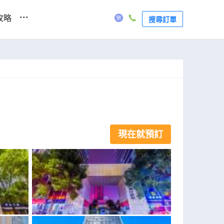
...
攻略
搜尋訂單
現在就預訂