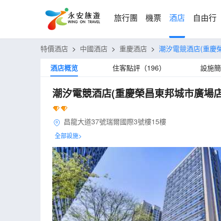
旅行團
機票
酒店
自由行
特價酒店
>
中國酒店
>
重慶酒店
>
潮汐電競酒店(重慶
酒店概览
住客點評（196）
設施簡
潮汐電競酒店(重慶榮昌東邦城市廣場店
昌龍大道37號瑞爾國際3號樓15樓
全部設施>