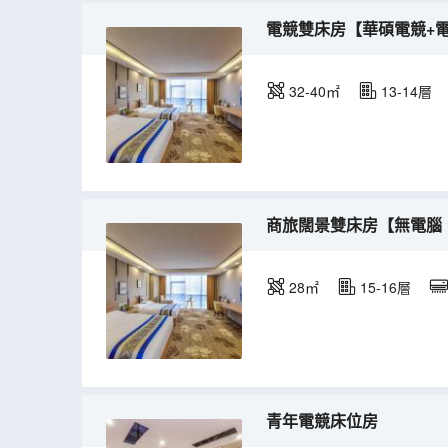
電競雙床房【華碩電競+
32-40㎡
13-14層
商旅闊景雙床房【無電腦，
28㎡
15-16層
青年電競床位房