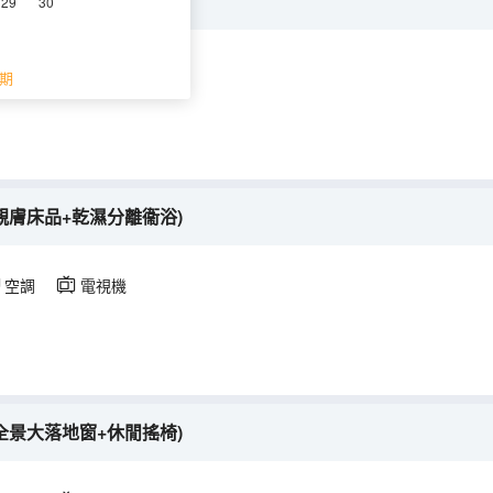
親膚床品+乾濕分離衞浴)
29
30
空調
電視機
期
親膚床品+乾濕分離衞浴)
空調
電視機
全景大落地窗+休閒搖椅)