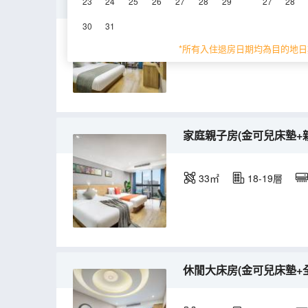
陽光大床房(金可兒床墊+
23
24
25
26
27
28
29
27
28
30
31
28㎡
18-19層
*所有入住退房日期均為目的地日
家庭親子房(金可兒床墊+
33㎡
18-19層
休閒大床房(金可兒床墊+