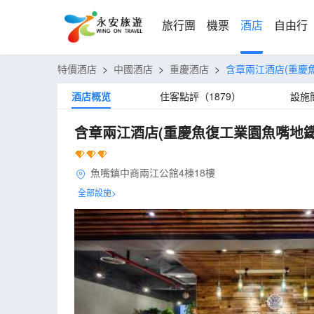
旅行團
機票
酒店
自由行
特價酒店
>
中國酒店
>
重慶酒店
>
含章兩江酒店(重慶
酒店概览
住客點評（1879）
設施
含章兩江酒店(重慶魚復工業園魚嘴地鐵
魚嘴鎮中商兩江公館4棟18樓
全部設施>