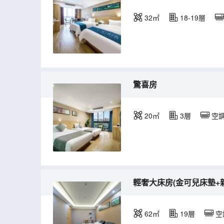
32㎡
18-19層
驚喜房
20㎡
3層
空
輕奢大床房(金可兒床墊+
62㎡
19層
空