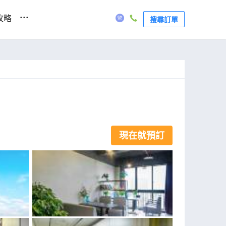
...
攻略
搜尋訂單
現在就預訂