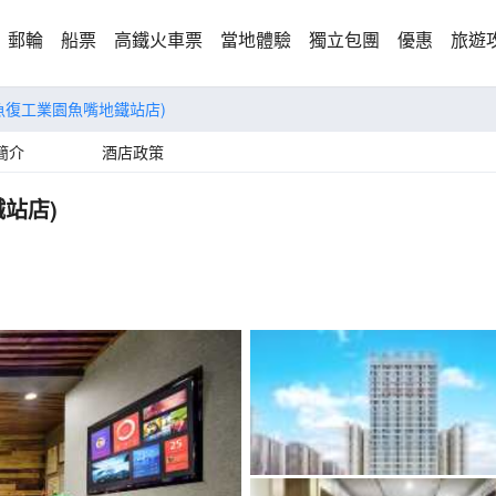
郵輪
船票
高鐵火車票
當地體驗
獨立包團
優惠
旅遊
魚復工業園魚嘴地鐵站店)
簡介
酒店政策
站店)