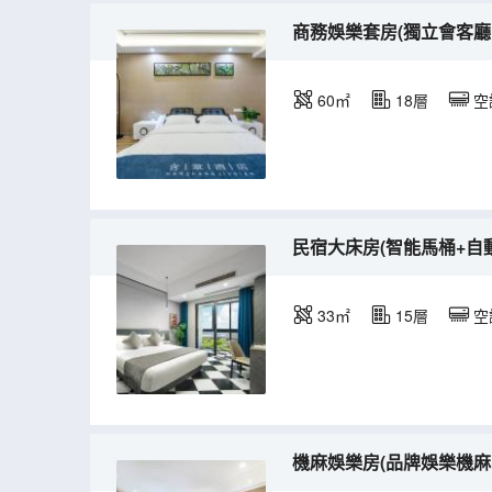
商務娛樂套房(獨立會客廳
60㎡
18層
空
民宿大床房(智能馬桶+自
33㎡
15層
空
機麻娛樂房(品牌娛樂機麻