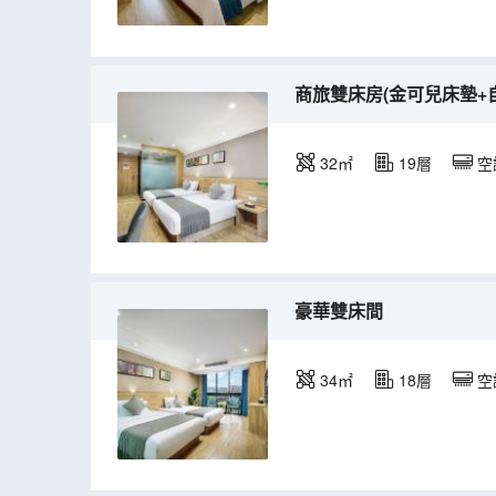
商旅雙床房(金可兒床墊+
32㎡
19層
空
豪華雙床間
34㎡
18層
空