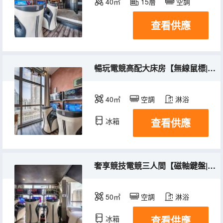
40㎡
15層
空調
查看供應
暢玩電競高配大床房【無線鼠標|三角洲無畏契約特權】
40㎡
空調
淋浴
查看供應
冰箱
奢享競技電競三人間【磁軸鍵盤|RTX5070|機械臂9800X3D】
50㎡
空調
淋浴
查看供應
冰箱