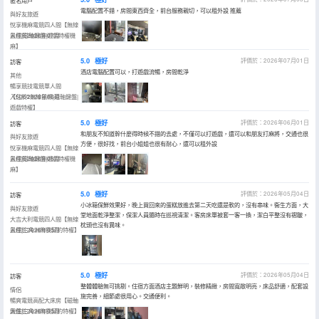
匿名用戶
電腦配置不錯，房間東西齊全，前台服務親切，可以租外設 推薦
與好友旅遊
悅享機麻電競四人間【無線
鼠標|磁軸鍵盤|遊戲特權機
入住於2026年07月
麻】
5.0
極好
評價於：2026年07月01日
訪客
酒店電腦配置可以，打遊戲流暢，房間乾淨
其他
暢享競技電競單人間
【5060無線鼠標|磁軸鍵盤|
入住於2026年06月
遊戲特權】
5.0
極好
評價於：2026年06月01日
訪客
和朋友不知道幹什麼得時候不錯的去處，不僅可以打遊戲，還可以和朋友打麻將，交通也很
與好友旅遊
方便，很好找，前台小姐姐也很有耐心，還可以租外設
悅享機麻電競四人間【無線
鼠標|磁軸鍵盤|遊戲特權機
入住於2026年05月
麻】
5.0
極好
評價於：2026年05月04日
訪客
小冰箱保鮮效果好，晚上買回來的蛋糕放進去第二天吃還是軟的，沒有串味。衞生方面，大
與好友旅遊
堂地面乾淨整潔，保潔人員隨時在巡視清潔。客房床單被套一客一換，潔白平整沒有褶皺，
大吉大利電競四人間【無線
枕頭也沒有異味。
鼠標|三角洲無畏契約特權】
入住於2026年05月
5.0
極好
評價於：2026年05月04日
訪客
整體體驗無可挑剔。住宿方面酒店主題鮮明，裝修精緻，房間寬敞明亮，床品舒適，配套設
情侶
施完善，細節處很用心。交通便利。
暢爽電競高配大床房【磁軸
鍵盤|三角洲無畏契約特權】
入住於2026年05月