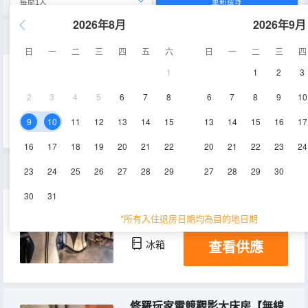
重新搜尋
2026年8月
2026年9月
悅享機麻電競四人間【無線鼠標|磁軸鍵盤|遊戲特權機麻】
日
一
二
三
四
五
六
日
一
二
三
四
1
1
2
3
60㎡
空調
淋浴
2
3
4
5
6
7
8
6
7
8
9
10
查看供應
冰箱
9
10
11
12
13
14
15
13
14
15
16
17
16
17
18
19
20
21
22
20
21
22
23
24
大吉大利電競四人間【無線鼠標|三角洲無畏契約特權】
23
24
25
26
27
28
29
27
28
29
30
30
31
40㎡
空調
淋浴
*所有入住退房日期均為目的地日期
查看供應
冰箱
修羅玩家電競觀影大床房【無線鼠標|磁軸鍵盤|RTX5060】