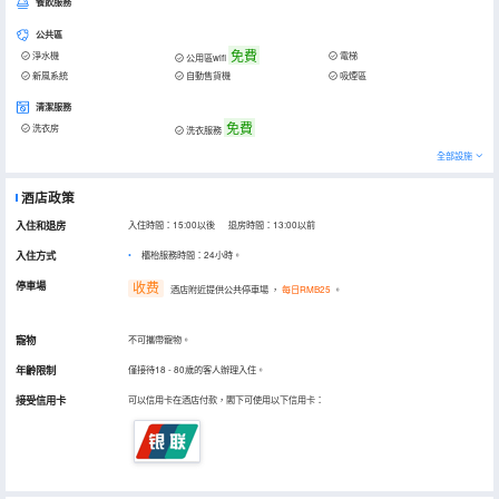
餐飲服務
公共區
免費
淨水機
電梯
公用區wifi
新風系統
自動售貨機
吸煙區
清潔服務
免費
洗衣房
洗衣服務
全部設施
酒店政策
入住和退房
入住時間：15:00以後 退房時間：13:00以前
入住方式
櫃枱服務時間：24小時。
停車場
收费
酒店附近提供公共停車場
，
每日RMB25
。
寵物
不可攜帶寵物。
年齡限制
僅接待18 - 80歲的客人辦理入住。
接受信用卡
可以信用卡在酒店付款，閣下可使用以下信用卡：