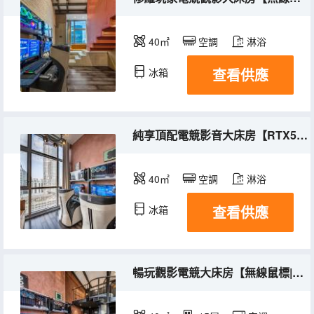
40㎡
空調
淋浴
查看供應
冰箱
純享頂配電競影音大床房【RTX5070|9800x3d|小蜜蜂磁軸】
40㎡
空調
淋浴
查看供應
冰箱
暢玩觀影電競大床房【無線鼠標|磁軸鍵盤|投影|機械臂】