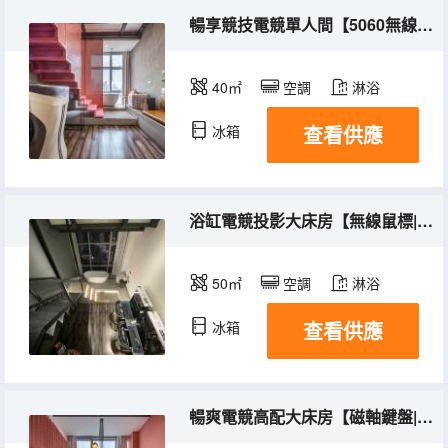
暢享競技電競單人間【5060無線鼠標|磁軸鍵盤|遊戲特權】
40㎡
空調
淋浴
查看供應
冰箱
浴缸電競投影大床房【無線鼠標|磁軸鍵盤|遊戲特權投影】
50㎡
空調
淋浴
查看供應
冰箱
暢爽電競高配大床房【磁軸鍵盤|三角洲無畏契約特權】