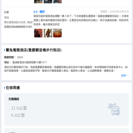
5.0
極好
評價於：2026年03月25日
訪客
算是住過的電競酒店裡數一數二的了，下次來重慶玩還要來！喜歡這種雙層的設計，大落地
情侶
窗晚上看外面的建築也挺好看的，主要是住的舒適玩的也開心，椅子坐着很舒服。附近好吃
暢玩電競高配大床房【無線
的很多，離大融城也好近
鼠標|三角洲無畏契約特權】
入住於2026年03月
璽兔電競酒店(重慶觀音橋步行街店)
開業時間：
2022
地址：
龍湖新壹街D館肆號樓15樓1517
酒店位於觀音橋步行街，地處重慶觀音橋商圈，距離觀音橋北城天街步行幾分鐘路程，有多條線路可到達各區中心，如
渝中區解放碑、九龍坡區楊家坪等，驅車也可暢達重慶火車站、龍頭寺火車站、江北國際機場，捷運全城。
展開
酒店內設計主打簡約風格，房間類型多樣，包括雙人 三人 四人 間。可供您任意選擇。
咱們璽兔電競酒店追求休閒娛樂與電競品質，我們採用高端的電腦設備，全系50系列，讓您在休閒娛樂的同時感受不一
住宿周邊
樣的競技遊戲體驗。專為遊戲打造，輕鬆運行各個大型遊戲。寬帶為1000M獨用網絡快得起”飛，讓你開黑玩得酣暢淋
漓。
設立電競主題酒店的初衷，旨在為熱愛電競的玩家提供一個舒適，專業，具有性的遊戲環境。房屋為獨立房源，配備無
交通樞紐
線網絡、24小時熱水淋浴、以及空調等必備傢俱，採光通風良好，帶給您家的温馨和享受。聘用專業保潔阿姨，床品浴
巾等嚴格進行每客一換洗，並外包給專業布草公司進行清洗殺毒及熨燙。屋內日用品完善，配有精選牙刷、牙膏、香
21.6公里
皂、拖鞋、洗髮露、沐浴露、護髮素、吹風機、梳子等日常用品。讓您休閒娛樂的同時又享受到温馨的環境。
我們酒店工作人員工作熱情 ，專業，期待您的到來
6.4公里