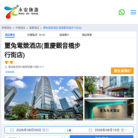
特價酒店
>
中國酒店
>
重慶酒店
>
璽兔電競酒店(重慶觀音橋步行街店)
酒店概览
住客點評（616）
設施簡介
酒店政策
璽兔電競酒店(重慶觀音橋步
行街店)
龍湖新壹街D館肆號樓15樓1517
現在就預訂
全部設施>
2026年08月09日
週日
2026年08月10日
週一
1 晚