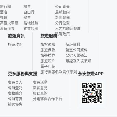
旅行團
機票
公司背景
酒店
自由行
最新動向
郵輪
船票
新聞發佈
高鐵火車票
當地體驗
分行位置
港玩港食
獨立包團
人才招聘及發展
私隱政策
旅遊資訊
旅遊服務
旅遊攻略
旅客須知
航班資料
旅遊保險
航空公司資料
旅遊禮券
惡劣天氣通知
旅遊短片
簽證及入境須知
電子印花
旅行團報名及責任細則
更多服務與支援
永安旅遊APP
會員登入
會員活動
會員登記
顧客意見
會籍簡介
服務查詢
會員有賞
分銷夥伴合作平台
精選優惠