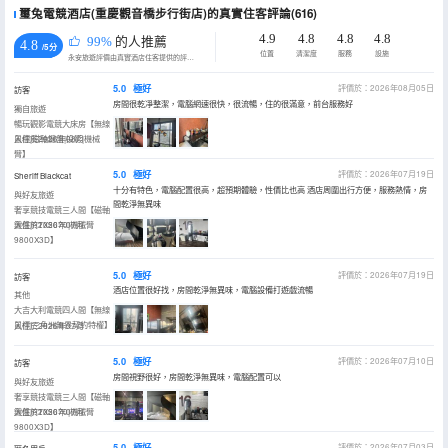
璽兔電競酒店(重慶觀音橋步行街店)的真實住客評論(616)
4.9
4.8
4.8
4.8
99%
的人推薦
4.8
/5分
位置
清潔度
服務
設施
永安旅遊評價由真實酒店住客提供的評價。
5.0
極好
評價於：2026年08月05日
訪客
房間很乾凈整潔，電腦網速很快，很流暢，住的很滿意，前台服務好
獨自旅遊
暢玩觀影電競大床房【無線
鼠標|磁軸鍵盤|投影|機械
入住於2026年08月
臂】
5.0
極好
評價於：2026年07月19日
Sheriff Blackcat
十分有特色，電腦配置很高，超預期體驗，性價比也高 酒店周圍出行方便，服務熱情，房
與好友旅遊
間乾淨無異味
奢享競技電競三人間【磁軸
鍵盤|RTX5070|機械臂
入住於2026年07月
9800X3D】
5.0
極好
評價於：2026年07月19日
訪客
酒店位置很好找，房間乾淨無異味，電腦設備打遊戲流暢
其他
大吉大利電競四人間【無線
鼠標|三角洲無畏契約特權】
入住於2026年07月
5.0
極好
評價於：2026年07月10日
訪客
房間視野很好，房間乾淨無異味，電腦配置可以
與好友旅遊
奢享競技電競三人間【磁軸
鍵盤|RTX5070|機械臂
入住於2026年07月
9800X3D】
5.0
極好
評價於：2026年07月03日