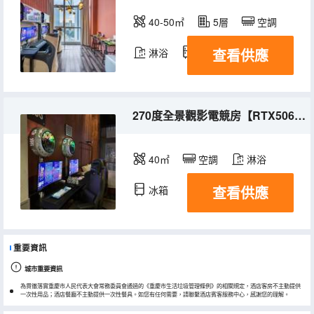
40-50㎡
5層
空調
查看供應
淋浴
冰箱
270度全景觀影電競房【RTX5060|2K320HZ|機械臂|觀影】
40㎡
空調
淋浴
查看供應
冰箱
重要資訊
城市重要資訊
為貫徹落實重慶市人民代表大會常務委員會通過的《重慶市生活垃圾管理條例》的相關規定，酒店客房不主動提供
一次性用品；酒店餐廳不主動提供一次性餐具。如您有任何需要，請聯繫酒店賓客服務中心，感謝您的理解。