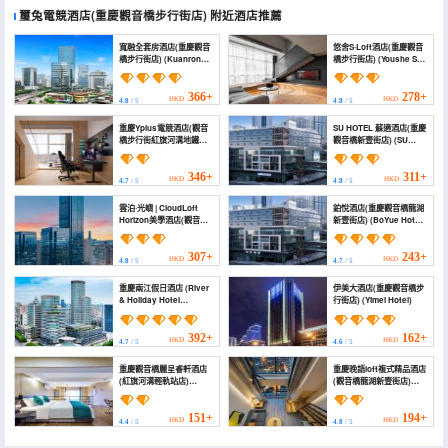
璽兔電競酒店(重慶觀音橋步行街店)
附近酒店推薦
寬融全套房酒店(重慶觀音
悠舍S·Loft酒店(重慶觀音
橋步行街店) (Kuanrong
橋步行街店) (Youshe S
All-Suite Hotel
Loft Hotel (Chongqing
(Chongqing
Guanyinqiao
Guanyinqiao
Pedestrian Street))
366+
278+
HKD
HKD
4.8
/ 5
4.8
/ 5
Pedestrian Street))
重慶Yplus電競酒店(觀音
SU HOTEL 蘇適酒店(重慶
橋步行街紅旗河溝地鐵站
觀音橋新壹街店) (SU
店) (Chongqing Yplus
HOTEL Sushu Hotel
Esports Hotel
(Chongqing
(Guanyinqiao
Guanyinqiao Xinyi
346+
311+
HKD
HKD
4.7
/ 5
4.8
/ 5
Pedestrian Street
Street))
Hongqihegou Metro
雲泊·光嶼 | CloudLoft
鉑悅酒店(重慶觀音橋龍湖
Station Branch))
Horizon美學酒店(觀音橋
新壹街店) (BoYue Hotel
步行街店) (CloudLoft
(Chongqing
Horizon | Aesthetic
Guanyinqiao, Longhu
Hotel (Guanyinqiao
Xinyijie))
307+
243+
HKD
HKD
4.8
/ 5
4.7
/ 5
Pedestrian Street
Branch))
重慶兩江假日酒店 (River
伊美大酒店(重慶觀音橋步
& Holiday Hotel
行街店) (Yimei Hotel)
ChongQing)
392+
162+
HKD
HKD
4.7
/ 5
4.6
/ 5
重慶觀音橋麗呈睿軒酒店
重慶晚語loft複式精品酒店
(紅旗河溝輕軌站店)
(觀音橋龍湖新壹街店)
(Chongqing
(Chongqing Evening
Guanyinqiao Rezen
Language Loft Duplex
Select Hotel
Boutique Hotel
151+
194+
HKD
HKD
4.4
/ 5
4.8
/ 5
(Hongqihegou Light
(Guanyinqiao Longhu
Rail Station))
Xinyi Street))