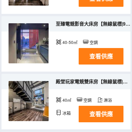
至臻電競影音大床房【無線鼠標|9700X|巨幕|遊戲特權】
40-50㎡
空調
查看供應
殿堂玩家電競雙床房【無線鼠標|磁軸鍵盤|遊戲特權】
40㎡
空調
淋浴
查看供應
冰箱