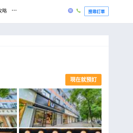
...
攻略
搜尋訂單
現在就預訂