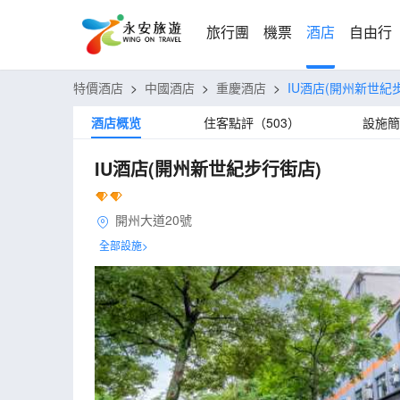
旅行團
機票
酒店
自由行
特價酒店
>
中國酒店
>
重慶酒店
>
IU酒店(開州新世紀
酒店概览
住客點評（503）
設施簡
IU酒店(開州新世紀步行街店)
開州大道20號
全部設施>