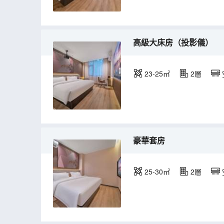
高級大床房（投影儀）
23-25㎡
2層
豪華套房
25-30㎡
2層