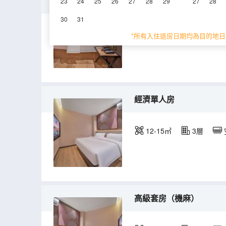
標準套房（電競大床）
23
24
25
26
27
28
29
27
28
30
31
20-25㎡
3層
*所有入住退房日期均為目的地日
經濟單人房
12-15㎡
3層
高級套房（機麻）