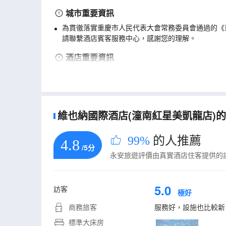
城市重要資訊
為貫徹落實重慶市人民代表大會常務委員會通過的《
請聯繫酒店賓客服務中心，感謝您的理解。
酒店重要資訊
實際入住人與預訂時信息需保持一致。
客房如用於婚慶/派對/聚會/商業拍攝等用途，詳情
維也納國際酒店(潼南紅星美凱龍店)的真
99%
的人推薦
4.8
/5分
永安旅遊評價由真實酒店住客提供的
5.0
訪客
極好
商務旅客
服務好，設施也比較新
標準大床房