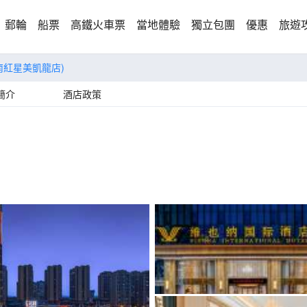
郵輪
船票
高鐵火車票
當地體驗
獨立包團
優惠
旅遊
南紅星美凱龍店)
簡介
酒店政策