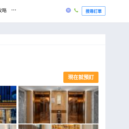
...
攻略
搜尋訂單
現在就預訂