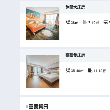
休閒大床房
38㎡
7-10層
豪華雙床房
35-40㎡
11,12層
重要資訊