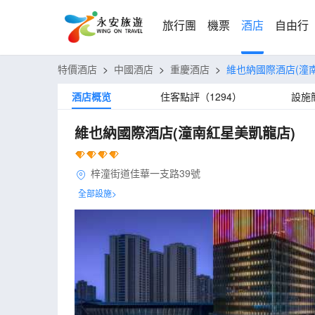
旅行團
機票
酒店
自由行
特價酒店
>
中國酒店
>
重慶酒店
>
維也納國際酒店(潼
酒店概览
住客點評（1294）
設施
維也納國際酒店(潼南紅星美凱龍店)
梓潼街道佳華一支路39號
全部設施>