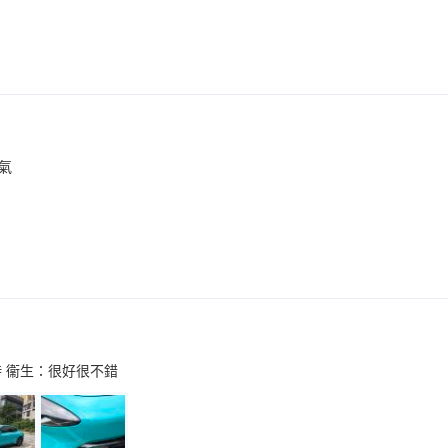
氣
時 衞生：很好很不錯