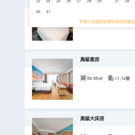
標準大床房
23
24
25
26
27
28
29
27
28
30
31
25㎡
7,8,9,10,11,
*所有入住退房日期均為目的地日
高級套房
50-55㎡
11,12層
高級大床房