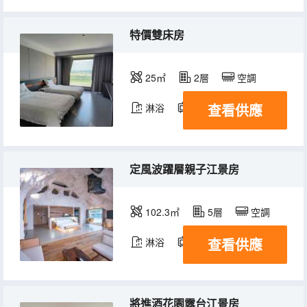
特價雙床房
25㎡
2層
空調
查看供應
淋浴
電視機
定風波躍層親子江景房
102.3㎡
5層
空調
查看供應
淋浴
電視機
將進酒花園露台江景房