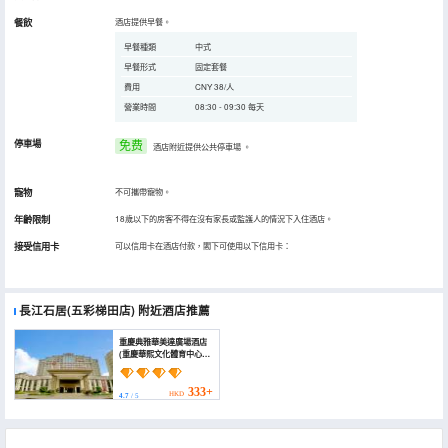
餐飲
酒店提供早餐。
早餐種類
中式
早餐形式
固定套餐
費用
CNY 38/人
營業時間
08:30 - 09:30 每天
停車場
免费
酒店附近提供公共停車場
。
寵物
不可攜帶寵物。
年齡限制
18歲以下的房客不得在沒有家長或監護人的情況下入住酒店。
接受信用卡
可以信用卡在酒店付款，閣下可使用以下信用卡：
長江石居(五彩梯田店)
附近酒店推薦
重慶典雅華美達廣場酒店
(重慶華熙文化體育中心店)
(Ramada Plaza
Chongqing)
333+
HKD
4.7
/ 5