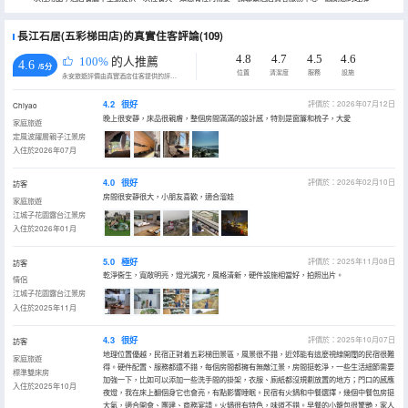
長江石居(五彩梯田店)的真實住客評論(109)
4.8
4.7
4.5
4.6
100%
的人推薦
4.6
/5分
位置
清潔度
服務
設施
永安旅遊評價由真實酒店住客提供的評價。
4.2
很好
評價於：2026年07月12日
Chiyao
晚上很安靜，床品很親膚，整個房間滿滿的設計感，特別是窗簾和梳子，大愛
家庭旅遊
定風波躍層親子江景房
入住於2026年07月
4.0
很好
評價於：2026年02月10日
訪客
房間很安靜很大，小朋友喜歡，適合溜娃
家庭旅遊
江城子花園露台江景房
入住於2026年01月
5.0
極好
評價於：2025年11月08日
訪客
乾淨衞生，寬敞明亮，燈光講究，風格清新，硬件設施相當好，拍照出片。
情侶
江城子花園露台江景房
入住於2025年11月
4.3
很好
評價於：2025年10月07日
訪客
地理位置優越，民宿正對着五彩梯田景區，風景很不錯，近郊能有這麼視線開闊的民宿很難
家庭旅遊
得。硬件配置、服務都還不錯，每個房間都擁有無敵江景，房間挺乾淨，一些生活細節需要
標準雙床房
加強一下，比如可以添加一些洗手間的掛架，衣服、廁紙都沒規劃放置的地方；門口的感應
入住於2025年10月
夜燈，我在床上翻個身它也會亮，有點影響睡眠。民宿有火鍋和中餐選擇，幾個中餐包房挺
大氣，適合開會、團建、商務宴請。火鍋很有特色，味道不錯。早餐的小籠包很驚艷，家人