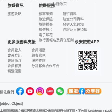
私隱政策
旅遊資訊
旅遊服務
旅遊攻略
旅客須知
航班資料
旅遊保險
航空公司資料
旅遊禮券
惡劣天氣通知
旅遊短片
簽證及入境須知
電子印花
旅行團報名及責任細則
更多服務與支援
永安旅遊APP
會員登入
會員活動
會員登記
顧客意見
會籍簡介
服務查詢
會員有賞
分銷夥伴合作平台
精選優惠
關注我們
[object Object]
本網頁所顯示之價格因應產品種類及出發日期而有所不同，不包括
站點地圖
私隱
|