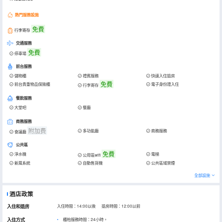
熱門服務設施
免費
行李寄存
交通服務
免費
停車場
前台服務
儲物櫃
禮賓服務
快速入住退房
免費
前台貴重物品保險櫃
電子身份證入住
行李寄存
餐飲服務
大堂吧
餐廳
商務服務
附加费
多功能廳
商務服務
會議廳
公共區
免費
淨水機
電梯
公用區wifi
新風系統
自動售貨機
公共區域禁煙
全部設施
酒店政策
入住和退房
入住時間：14:00以後 退房時間：12:00以前
入住方式
櫃枱服務時間：24小時。