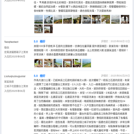
入住於2025年09月
佳。 💐周邊:民宿外有五彩梯田，夏季荷花滿池，還能去蔬菜園採摘新鮮蔬果，帶娃撿田
螺，親近自然超治癒。 ☕️餐飲:樓下火鍋店味道正宗，熱辣鍋底配江景，用餐體驗很特別，
食材新鮮，性價比高。 整體氛圍寧靜愜意，適合放鬆充電，下次還會再來!
5.0
極好
評價於：2025年08月12日
Taoqitaotaot
房間100多平很乾凈 石居的主題裝修，彷彿住在巖洞裏 窗外便是梯田，飲茶別有一番樂趣
情侶
夜間蛙聲一片，房內隔音很好 雲朵般的床品體驗，沾上枕頭就入眠 這裏氣温低！環境好！
定風波躍層親子江景房
非常涼爽！ 很適合重慶周邊夏日避暑以及短途旅遊
入住於2025年08月
5.0
極好
評價於：2025年06月29日
Liuliuqiuzouguolai
作為大渡口土著，已經來長江石居吃過好幾次火鍋，這次體驗了一把長江石居的民宿，和家
家庭旅遊
人選擇了江城子花園露台江景房型，2人入住一晚。 入口→開車直達的門口是長江石居火鍋
江城子花園露台江景房
店，大家要繼續往坡上開，到岔路口左轉，大約一百米，就到停車場，從停車場往回頭走一
入住於2025年06月
點（微微下坡）就到長江石居民宿的前台。 房型→130㎡非常寬敞，2米超大床，床頭後面
就是洗漱空間，左邊是浴室，右邊是洗手間，中間是洗漱台，乾濕分離很贊。然後床具方面
用了白色鵝絨被，超級蓬鬆，床墊也是雲朵感，睡感簡直是無敵舒適，把空調設定在24
度，搭配鵝絨被的透氣性，睡個好覺不在話下。入戶至露台的區域分為麻將桌、小餐桌和小
沙發。靠近露台是巨大的落地窗，有電動窗簾，輕輕一拉就可以自動開合。窗內是一個典雅
的小茶桌，早上泡一杯普洱，看雲捲雲舒。露台外面可以遠眺長江和魚洞中壩島的絕美景
色。 審美→整體偏向於中式雅緻，長江石居的主題是石頭，整個民宿裏面也收集了各種長
江石，擺在走廊中，造型各異，我們住的這個江城子房型有一面牆也是石頭造型，非常古樸
獨特。然後從露台看樓上的房間，可以看到整個天花板都是巖石造型，有點像摩洛哥巖石療
愈洞窟的風格，很有feel。 服務→早上830-930可以在一樓大廳吃早餐，有麪條，牛奶，