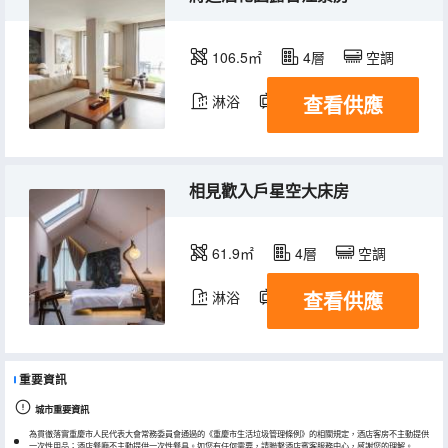
106.5㎡
4層
空調
查看供應
淋浴
電視機
相見歡入戶星空大床房
61.9㎡
4層
空調
查看供應
淋浴
電視機
重要資訊
城市重要資訊
為貫徹落實重慶市人民代表大會常務委員會通過的《重慶市生活垃圾管理條例》的相關規定，酒店客房不主動提供
一次性用品；酒店餐廳不主動提供一次性餐具。如您有任何需要，請聯繫酒店賓客服務中心，感謝您的理解。