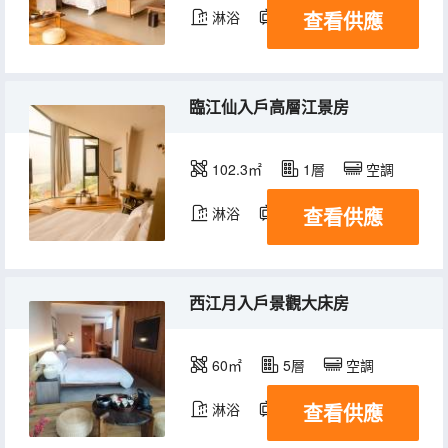
查看供應
淋浴
電視機
臨江仙入戶高層江景房
102.3㎡
1層
空調
查看供應
淋浴
電視機
西江月入戶景觀大床房
60㎡
5層
空調
查看供應
淋浴
電視機