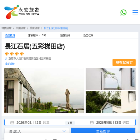
特價酒店
>
中國酒店
>
重慶酒店
>
長江石居(五彩梯田店)
酒店概览
住客點評（109）
設施簡介
酒店政策
長江石居(五彩梯田店)
重慶市大渡口區跳蹬鎮石盤村五彩梯田
現在就預訂
全部設施>
2026年08月12日
週三
2026年08月13日
週四
1 晚
重新搜尋