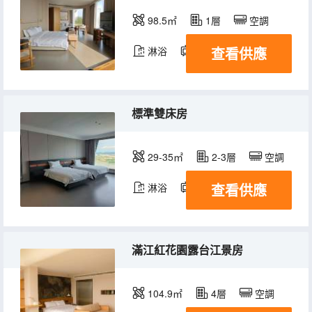
98.5㎡
1層
空調
查看供應
淋浴
電視機
標準雙床房
29-35㎡
2-3層
空調
查看供應
淋浴
電視機
滿江紅花園露台江景房
104.9㎡
4層
空調