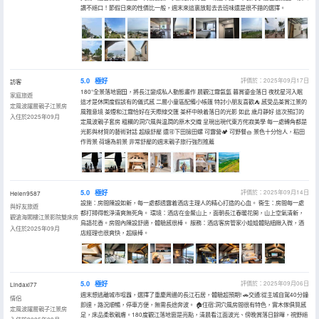
讚不絕口！節假日來的性價比一般，週末來這裏放鬆去去班味還是很不錯的選擇。
5.0
極好
評價於：2025年09月17日
訪客
180°全景落地窗🪟，將長江變成私人動態畫作 晨觀江霧氤氲 暮賞鎏金落日 夜枕星河入眠
家庭旅遊
這才是休閑度假該有的儀式感 二層小童區配備小帳篷 特討小朋友喜歡⛺ 感受品茶賞江景的
定風波躍層親子江景房
風雅意境 茶煙和江霧恰好在天際線交匯 茶杯中映着落日的光影 如此 歲月靜好 這次預訂的
入住於2025年09月
定風波親子套房 粗糲的洞穴風與温潤的原木交織 呈現出現代東方侘寂美學 每一處轉角都是
光影與材質的藝術對話 超級舒壓 還🉑下田撿田螺 可露營🏕️ 可野餐🧺 景色十分怡人，稻田
作背景 荷塘為前景 非常舒壓的週末親子旅行強烈推薦
5.0
極好
評價於：2025年09月14日
Helen9587
設施：房間陳設如新，每一處都透露着酒店主理人的精心打造的心血。 衞生：房間每一處
與好友旅遊
都打掃得乾淨清爽無死角。 環境：酒店在金鰲山上，面朝長江春暖花開，山上空氣清新，
觀滄海閣樓江景影院雙床房
鳥語花香。房間內陳設舒適，體驗感很棒。 服務：酒店客房管家小姐姐體貼細緻入微，酒
入住於2025年09月
店經理也很爽快，超級棒。
5.0
極好
評價於：2025年09月06日
Lindaxi77
週末想逃離城市喧囂，選擇了重慶周邊的長江石居，體驗超預期! 🚗交通:從主城自駕40分鐘
情侶
即達，路況順暢，停車方便，無需長途奔波。 🏠住宿:洞穴風房間很有特色，實木傢俱質感
定風波躍層親子江景房
足，床品柔軟親膚。180度觀江落地窗是亮點，清晨看江面波光、傍晚賞落日餘暉，視野絕