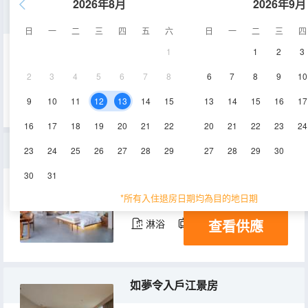
2026年8月
2026年9月
江城子花園露台江景房
日
一
二
三
四
五
六
日
一
二
三
四
1
1
2
3
130.3㎡
4層
空調
2
3
4
5
6
7
8
6
7
8
9
10
查看供應
淋浴
電視機
9
10
11
12
13
14
15
13
14
15
16
17
16
17
18
19
20
21
22
20
21
22
23
24
觀滄海閣樓江景影院雙床房
23
24
25
26
27
28
29
27
28
29
30
30
31
107.3㎡
5層
空調
*所有入住退房日期均為目的地日期
查看供應
淋浴
電視機
如夢令入戶江景房