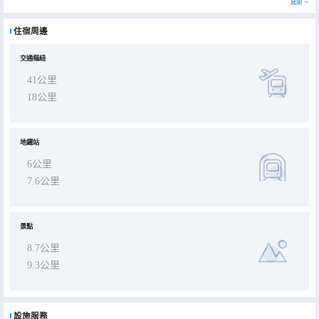
展開
住宿周邊
交通樞紐
41公里
18公里
地鐵站
6公里
7.6公里
景點
8.7公里
9.3公里
設施服務