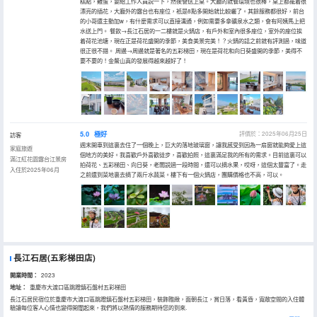
糕點，雞蛋，要給工作人員説一下，然後會送上桌。大廳的就餐環境也很棒，桌上都擺着很
漂亮的插花，大廳外的露台也有座位，衹是8點多開始就比較曬了。其餘服務都很好，前台
的小哥還主動加w，有什麼需求可以直接溝通，例如需要多拿礦泉水之類，會有阿姨馬上把
水送上門。 餐飲→長江石居的一二樓就是火鍋店，有戶外和室內很多座位，室外的座位挨
着荷花池塘，現在正是荷花盛開的季節，美食美景完美！？火鍋的話之前就有評測過，味道
很正很不錯。 周邊→周邊就是著名的五彩梯田，現在是荷花和向日葵盛開的季節，美得不
要不要的！金鰲山真的發展得越來越好了！
5.0
極好
評價於：2025年06月25日
訪客
週末開車到這裏去住了一個晚上，巨大的落地玻璃窗，讓我感受到因為一扇窗就能夠愛上這
家庭旅遊
個地方的美好。我喜歡戶外喜歡徒步，喜歡拍照，這裏滿足我的所有的需求。目前這裏可以
滿江紅花園露台江景房
拍荷花、五彩梯田、向日葵，老闆説過一段時間，還可以摘水果，哎呀，這個太豐富了。走
入住於2025年06月
之前還到菜地裏去摘了兩斤水蔬菜。樓下有一個火鍋店，團購價格也不高，可以。
長江石居(五彩梯田店)
開業時間：
2023
地址：
重慶市大渡口區跳蹬鎮石盤村五彩梯田
長江石居民宿位於重慶市大渡口區跳蹬鎮石盤村五彩梯田，裝飾雅緻，面朝長江，賞日落，看黃昏，寬敞空間的入住體
驗讓每位客人心情也變得開闊起來，我們將以熱情的服務期待您的到來.