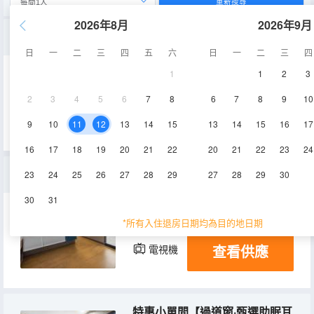
重新搜尋
2026年8月
2026年9月
高級大床房【親膚貢緞床品·視野開闊】
日
一
二
三
四
五
六
日
一
二
三
四
1
1
2
3
22-26㎡
24-26層
空調
2
3
4
5
6
7
8
6
7
8
9
10
查看供應
電視機
9
10
11
12
13
14
15
13
14
15
16
17
16
17
18
19
20
21
22
20
21
22
23
24
景觀雙床房【180°落地窗·俯瞰輕軌城景】
23
24
25
26
27
28
29
27
28
29
30
30
31
22-26㎡
26層
空調
*所有入住退房日期均為目的地日期
查看供應
電視機
特惠小單間【過道窗·甄選助眠耳塞】