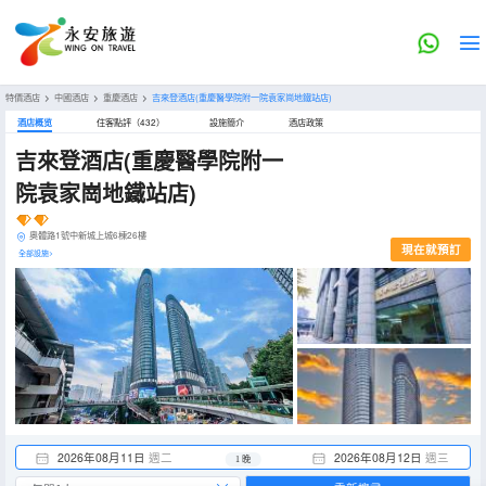
特價酒店
>
中國酒店
>
重慶酒店
>
吉來登酒店(重慶醫學院附一院袁家崗地鐵站店)
酒店概览
住客點評（432）
設施簡介
酒店政策
吉來登酒店(重慶醫學院附一
院袁家崗地鐵站店)
奧體路1號中新城上城6棟26樓
現在就預訂
全部設施>
2026年08月11日
週二
2026年08月12日
週三
1 晚