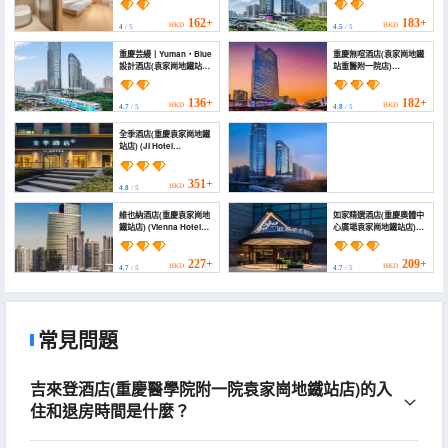
Medical University First
Affiliated Hospital
Affiliated Hospital
Yuanjiagang Light Rail
162+
183+
HKD
HKD
4
/ 5
4.5
/ 5
Yuanjiagang Subway
Station))
Station))
重慶芸縵丨Yuman・Blue
重慶無喧酒店(袁家崗地鐵
設計酒店(袁家崗地鐵站重
站重醫附一院店)
醫附一院店) (Yuman・
(Wuxuan)
Blue Design Hotel
Chongqing)
136+
182+
HKD
HKD
4.7
/ 5
4.8
/ 5
全季酒店(重慶袁家崗地鐵
站店) (JI Hotel
(Chongqing
Yuanjiagang Subway
Station))
351+
HKD
4.8
/ 5
Sky·雲際51高空江景度假酒店(重慶奧體中心龍湖時代天
維也納酒店(重慶袁家崗地
如家精選酒店(重慶奧體中
街店) (Sky · Yunji 51 High altitude River View Resort
鐵站店) (Vienna Hotel
心廣場袁家崗地鐵站店)
Hotel(
(Chongqing
(Homeinn Plus Hotel
OlympicSportsCenterLonghuTimesTianjieBranch))
Yuanjiagang Metro
(Chongqing Olympic
512+
HKD
Station))
Sports Center Square
4.7
/ 5
227+
209+
HKD
HKD
4.7
/ 5
4.7
/ 5
Yuanjiagang Subway
Station))
常見問題
吉來登酒店(重慶醫學院附一院袁家崗地鐵站店)的入
住和退房時間是什麼？