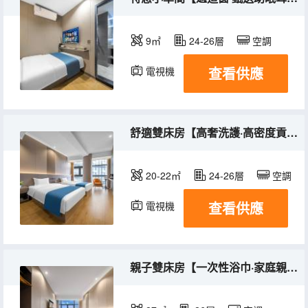
9㎡
24-26層
空調
查看供應
電視機
舒適雙床房【高奢洗護·高密度貢緞床品】
20-22㎡
24-26層
空調
查看供應
電視機
親子雙床房【一次性浴巾·家庭親子·一大一小床】