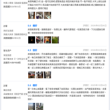
來想再續訂3天 這一看可拉倒吧 趕緊換酒店 隔音的確非常差 門一點不隔音 大早上就在走廊
特惠小單間【過道窗·甄選助
打電話 吵的不行 而且圖片和房間不符 大床房圖片顯示馬桶 結果都是蹲廁 總之體驗很差 退
眠耳塞】
入住於2026年03月
房時還沒人 還得打電話
5.0
極好
評價於：2026年02月26日
訪客
房間夜景好看，服務態度好， 性價比高，離時代廣場近，吃東西很方便，下次去還會住哪
與好友旅遊
裡，哈哈哈哈哈哈哈哈哈哈哈
高級大床房【親膚貢緞床品·
視野開闊】
入住於2026年02月
4.5
很好
評價於：2026年02月20日
匿名用戶
房間挺乾淨的，符合春節這個價位，距離地鐵站很近，樓下有很多吃的。老闆娘服務態度很
家庭旅遊
好，每日房間都打掃了衞生，東西也補齊了。 提醒一下房間是蹲便。 建議：1.衞生間增加
親子雙床房【一次性浴巾·家
防滑墊，穿了塑料拖鞋，地還是很滑。 2.房間無線網牌可以放在醒目位置，有點難找。 另
庭親子·一大一小床】
入住於2026年02月
外避雷樓下袁家崗美食街美美佳這家賣早點的，隨意加價。春節初一初一初二漲價可以理
解，初三把價位牌擺出來了，結果到初四看的吃飯人多，價格又再次調高，專坑外地人。
5.0
極好
評價於：2025年10月04日
訪客
第一次來山城重慶，看了很多攻略選了這家酒店，位置比較便利，出門就是袁家崗站，去東
獨自旅遊
邊的景點玩很方便，離龍湖重慶時代天街也很近。前台小姑娘都很熱情，保潔嬢嬢也很好。
高級雙床房【隔音門窗·定製
🌝🌝 要説缺點的話可能就是十一期間價格稍貴，外面車比較多，有時候有些吵，別的都還
雙面助眠床墊】
入住於2025年09月
挺好。