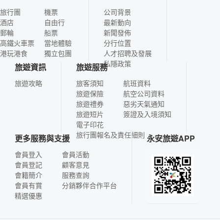
旅行團
機票
公司背景
酒店
自由行
最新動向
郵輪
船票
新聞發佈
高鐵火車票
當地體驗
分行位置
港玩港食
獨立包團
人才招聘及發展
私隱政策
旅遊資訊
旅遊服務
旅遊攻略
旅客須知
航班資料
旅遊保險
航空公司資料
旅遊禮券
惡劣天氣通知
旅遊短片
簽證及入境須知
電子印花
旅行團報名及責任細則
更多服務與支援
永安旅遊APP
會員登入
會員活動
會員登記
顧客意見
會籍簡介
服務查詢
會員有賞
分銷夥伴合作平台
精選優惠