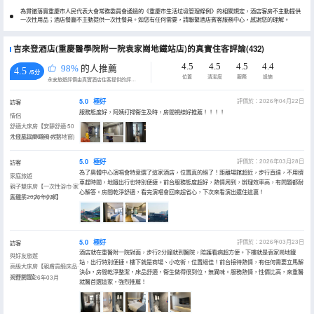
為貫徹落實重慶市人民代表大會常務委員會通過的《重慶市生活垃圾管理條例》的相關規定，酒店客房不主動提供
一次性用品；酒店餐廳不主動提供一次性餐具。如您有任何需要，請聯繫酒店賓客服務中心，感謝您的理解。
吉來登酒店(重慶醫學院附一院袁家崗地鐵站店)的真實住客評論(432)
4.5
4.5
4.5
4.4
98%
的人推薦
4.5
/5分
位置
清潔度
服務
設施
永安旅遊評價由真實酒店住客提供的評價。
5.0
極好
評價於：2026年04月22日
訪客
服務態度好，阿姨打掃衞生及時，房間視線好推薦！！！！
情侶
舒適大床房【安靜舒適·50
寸液晶投屏電視·大落地窗}
入住於2026年04月
5.0
極好
評價於：2026年03月28日
訪客
為了奧體中心演唱會特意選了這家酒店，位置真的絕了！距離場館超近，步行直達，不用擠
家庭旅遊
車趕時間，地鐵出行也特別便捷。前台服務態度超好，熱情周到，辦理效率高，有問題都耐
親子雙床房【一次性浴巾·家
心解答。房間乾淨舒適，看完演唱會回來超省心，下次來看演出還住這裏！
庭親子·一大一小床】
入住於2026年03月
5.0
極好
評價於：2026年03月23日
訪客
酒店就在重醫附一院對面，步行2分鐘就到醫院，陪護看病超方便。下樓就是袁家崗地鐵
與好友旅遊
站，出行特別便捷。樓下就是商場、小吃街，位置絕佳！前台接待熱情，有任何需要立馬解
高級大床房【親膚貢緞床品·
決👍，房間乾淨整潔，床品舒適，衞生做得很到位，無異味。服務熱情，性價比高，來重醫
視野開闊】
入住於2026年03月
就醫首選這家，強烈推薦！