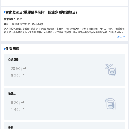
吉來登酒店(重慶醫學院附一院袁家崗地鐵站店)
開業時間：
2023
地址：
奧體路1號中新城上城6棟26樓
酒店位於九龍坡區奧體路1號喜盈門·範城6棟26層，重醫附一院門診部對面，過地下通道即到。步行5分鐘左右到重慶醫
科大學、龍湖時代天街，緊鄰奧體中心、小時代、家樂福大型超市；距軌道交通2號線袁家崗地鐵站A出口步行2分鐘，
可乘坐2號線觀光輕軌直達解放碑/洪崖洞/李子壩/動物園/八一廣場好吃街等景點，一覽重慶璀璨夜景等
展開
住宿周邊
交通樞紐
28.5公里
9.3公里
地鐵站
0.2公里
1.4公里
景點