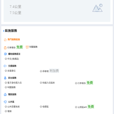
7.4公里
7.5公里
設施服務
熱門服務設施
免費
叫醒服務
行李寄存
櫃枱服務語言
中文(普通話)
交通服務
附加费
充電車位
停車場
前台服務
免費
電子身份證入住
快速入住退房
行李寄存
叫醒服務
餐飲服務
公共區
免費
公共音響系統
吸煙區
公用區wifi
電梯