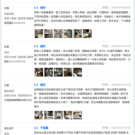
5.0
極好
評價於：2026年03月23日
訪客
陪家人來重醫看病，選了這家酒店，特惠小單間，超出預期。位置絕佳，過馬路就是醫院，
家庭旅遊
不用早起趕路。房間雖小但設施齊全，衞生做得很到位，無異味，住着安心。每天阿姨都會
特惠小單間【過道窗·甄選助
敲門打掃衞生，而且性價比在周邊算很高了，服務周到，辦理入住快，熱水充足，下次還會
眠耳塞】
入住於2026年03月
選擇這裏！
5.0
極好
評價於：2026年03月16日
訪客
陪家人在重醫附一院就診，對比後選了這家，體驗超出預期。步行2-3分鐘可達醫院，極大
其他
減少奔波勞累，就在袁家崗地鐵站旁邊出行也特別方便；房間衞生到位，床品柔軟，隔音安
經濟大床房【過道窗·頂噴花
靜。服務温暖周到，細節貼心，讓人在就醫期間多了一份安心與慰藉。酒店還有洗衣房、冰
灑】
入住於2026年03月
箱、微波爐，設備齊全，性價比高，強烈推薦給有就醫需求的朋友！
5.0
極好
評價於：2026年03月15日
訪客
這價格能住到這樣的酒店太值了!衞生無可挑剔，每天打掃都很及時，毛巾床單全是乾爽
獨自旅遊
的。基礎設施樣樣齊全，熱水供應充足，空調調温靈活。雖然價格親民，但服務一點不含
舒適大床房【安靜舒適·50
糊，員工總是笑臉相迎，有需求響應特別快，物超所值!最最主要的是就在重醫正對面樓，
寸液晶投屏電視·大落地窗}
入住於2026年03月
對於我們陪護家屬來説太方便了，酒店到醫院2分鐘，而且高樓層空氣視野都很好，推薦推
薦👍
0.5
不推薦
評價於：2026年03月13日
匿名用戶
前台估計都沒培訓過 房間都分不明白 你要不知道不如直接説讓自己看看 這倒好 耽誤事 本
其他