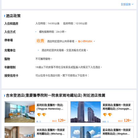
全部設施
酒店政策
入住和退房
入住時間：14:00以後 退房時間：12:00以前
入住方式
櫃枱服務時間：24小時。
停車場
收费
酒店附近提供公共停車場
，
每小時RMB4
。
充電車位
•
酒店附近提供充電樁，交直流複合式充電。
寵物
不可攜帶寵物。
年齡限制
18歲以下的房客不得在沒有家長或監護人的情況下入住酒店。
接受信用卡
可以信用卡在酒店付款，閣下可使用以下信用卡：
吉來登酒店(重慶醫學院附一院袁家崗地鐵站店)
附近酒店推薦
庭玥民宿(重醫附一院店)
東宸酒店(重醫附一院袁家
(Tingyue Homestay
崗地鐵站店) (Chongqing
(Chongqing Medical
DongChen Hotel)
University First
Affiliated Hospital))
129+
120+
HKD
HKD
0
/ 5
4.6
/ 5
米尚酒店(重醫附一院袁家
星朵酒店(重醫附一院袁家
崗地鐵站店) (Mishang
崗輕軌站店) (Xingduo
Hotel (Chongqing
Hotel (Zhongyi First