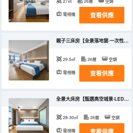
27㎡
26層
空調
查看供應
電視機
親子三床房【全景落地窗·一次性浴巾·頂噴花灑】
29.5㎡
26層
空調
查看供應
電視機
全景大床房【甄選高空城景·LED化粧鏡】
28-30㎡
26層
空調
查看供應
電視機