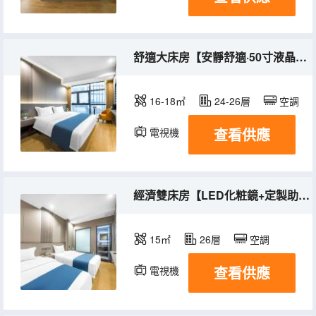
舒適大床房【安靜舒適·50寸液晶投屏電視·大落地窗}
16-18㎡
24-26層
空調
查看供應
電視機
經濟雙床房【LED化粧鏡+定製助眠床墊+內窗】
15㎡
26層
空調
查看供應
電視機